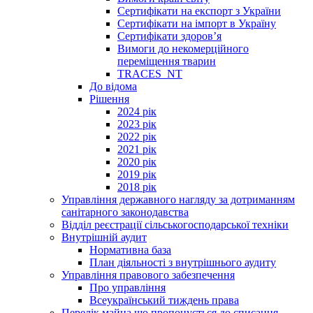
Сертифікати на експорт з України
Сертифікати на імпорт в Україну
Сертифікати здоров’я
Вимоги до некомерційного
переміщення тварин
TRACES_NT
До відома
Рішення
2024 рік
2023 рік
2022 рік
2021 рік
2020 рік
2019 рік
2018 рік
Управління державного нагляду за дотриманням
санітарного законодавства
Відділ реєстрації сільськогосподарської техніки
Внутрішній аудит
Нормативна база
План діяльності з внутрішнього аудиту
Управління правового забезпечення
Про управління
Всеукраїнський тиждень права
Перелік майна що пропонується до списання