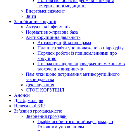
Полтавська обласна державна лікарня
ветеринарної медицини
Енергоменеджмент
Звіти
Запобігання корупції
Актуальна інформація
Нормативно-правова база
Антикорупційна діяльність
Антикорупційна програма
Плани та звіти уповноваженого підрозділу
Порядок роботи із повідомленнями про
корупцію
Положення щодо впровадження механізмів
заохочення викривачів
Пам’ятки щодо дотримання антикорупційного
законодавства
Декларування
СТОП КОРУПЦІЯ
Анонси
Для бджолярів
Нелегальні ЗЗР
Зв’язки з громадськістю
Звернення громадян
Графік особистого прийому громадян
Головним управлінням