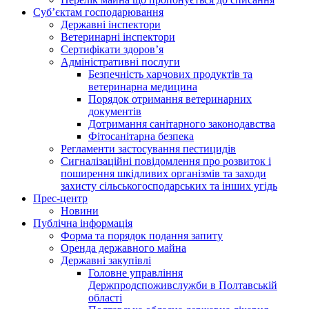
Суб’єктам господарювання
Державні інспектори
Ветеринарні інспектори
Сертифікати здоров’я
Адміністративні послуги
Безпечність харчових продуктів та
ветеринарна медицина
Порядок отримання ветеринарних
документів
Дотримання санітарного законодавства
Фітосанітарна безпека
Регламенти застосування пестицидів
Сигналізаційні повідомлення про розвиток і
поширення шкідливих організмів та заходи
захисту сільськогосподарських та інших угідь
Прес-центр
Новини
Публічна інформація
Форма та порядок подання запиту
Оренда державного майна
Державні закупівлі
Головне управління
Держпродспоживслужби в Полтавській
області