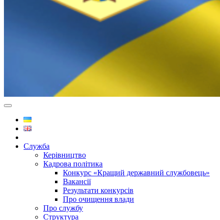
Служба
Керівництво
Кадрова політика
Конкурс «Кращий державний службовець»
Вакансії
Результати конкурсів
Про очищення влади
Про службу
Структура