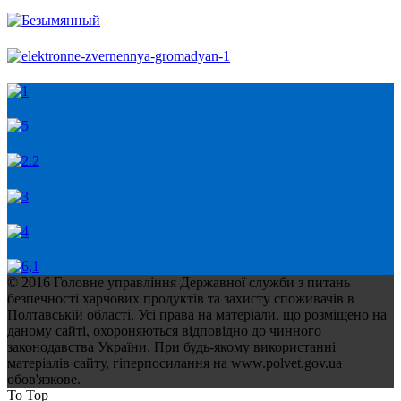
© 2016 Головне управління Державної служби з питань
безпечності харчових продуктів та захисту споживачів в
Полтавській області. Усі права на матеріали, що розміщено на
даному сайті, охороняються відповідно до чинного
законодавства України. При будь-якому використанні
матеріалів сайту, гіперпосилання на www.polvet.gov.ua
обов'язкове.
To Top