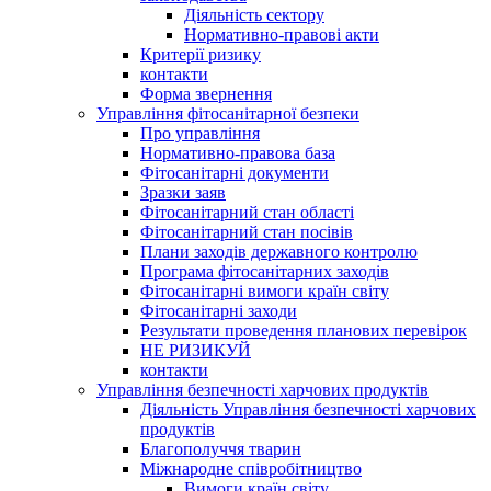
Діяльність сектору
Нормативно-правові акти
Критерії ризику
контакти
Форма звернення
Управління фітосанітарної безпеки
Про управління
Нормативно-правова база
Фітосанітарні документи
Зразки заяв
Фітосанітарний стан області
Фітосанітарний стан посівів
Плани заходів державного контролю
Програма фітосанітарних заходів
Фітосанітарні вимоги країн світу
Фітосанітарні заходи
Результати проведення планових перевірок
НЕ РИЗИКУЙ
контакти
Управління безпечності харчових продуктів
Діяльність Управління безпечності харчових
продуктів
Благополуччя тварин
Міжнародне співробітництво
Вимоги країн світу