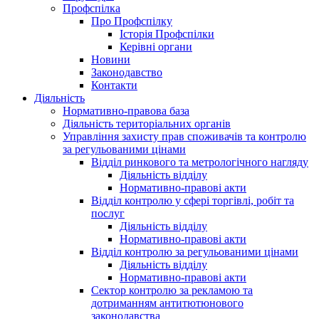
Профспілка
Про Профспілку
Історія Профспілки
Керівні органи
Новини
Законодавство
Контакти
Діяльність
Нормативно-правова база
Діяльність територіальних органів
Управління захисту прав споживачів та контролю
за регульованими цінами
Відділ ринкового та метрологічного нагляду
Діяльність відділу
Нормативно-правові акти
Відділ контролю у сфері торгівлі, робіт та
послуг
Діяльність відділу
Нормативно-правові акти
Відділ контролю за регульованими цінами
Діяльність відділу
Нормативно-правові акти
Сектор контролю за рекламою та
дотриманням антитютюнового
законодавства