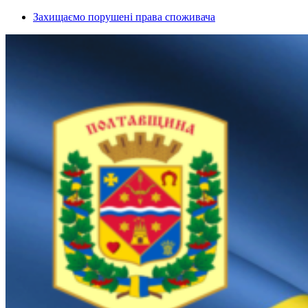
Захищаємо порушені права споживача