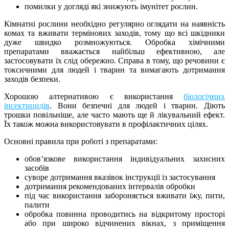
помилки у догляді які знижують імунітет рослин.
Кімнатні рослини необхідно регулярно оглядати на наявність
комах та вживати термінових заходів, тому що всі шкідники
дуже швидко розмножуються. Обробка хімічними
препаратами вважається найбільш ефективною, але
застосовувати їх слід обережно. Справа в тому, що речовини є
токсичними для людей і тварин та вимагають дотримання
заходів безпеки.
Хорошою алтернативою є використання
біологічних
інсектицидів
. Вони безпечні для людей і тварин. Діють
трошки повільніше, але часто мають ще й лікувальний ефект.
Їх також можна використовувати в профілактичних цілях.
Основні правила при роботі з препаратами:
обов’язкове використання індивідуальних захисних
засобів
суворе дотримання вказівок інструкції із застосування
дотримання рекомендованих інтервалів обробки
під час використання забороняється вживати їжу, пити,
палити
обробка повинна проводитись на відкритому просторі
або при широко відчинених вікнах, з приміщення