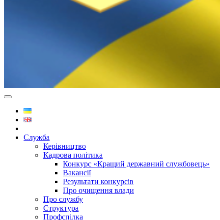
Служба
Керівництво
Кадрова політика
Конкурс «Кращий державний службовець»
Вакансії
Результати конкурсів
Про очищення влади
Про службу
Структура
Профспілка