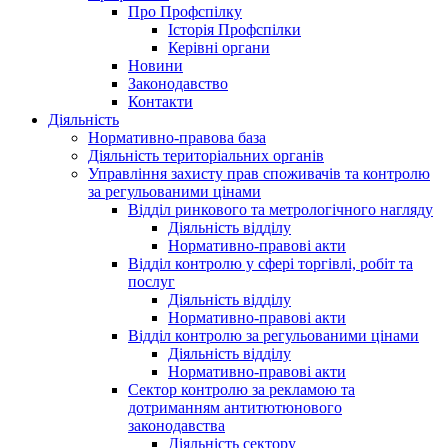
Про Профспілку
Історія Профспілки
Керівні органи
Новини
Законодавство
Контакти
Діяльність
Нормативно-правова база
Діяльність територіальних органів
Управління захисту прав споживачів та контролю
за регульованими цінами
Відділ ринкового та метрологічного нагляду
Діяльність відділу
Нормативно-правові акти
Відділ контролю у сфері торгівлі, робіт та
послуг
Діяльність відділу
Нормативно-правові акти
Відділ контролю за регульованими цінами
Діяльність відділу
Нормативно-правові акти
Сектор контролю за рекламою та
дотриманням антитютюнового
законодавства
Діяльність сектору