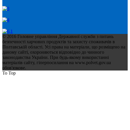
© 2016 Головне управління Державної служби з питань
безпечності харчових продуктів та захисту споживачів в
Полтавській області. Усі права на матеріали, що розміщено на
даному сайті, охороняються відповідно до чинного
законодавства України. При будь-якому використанні
матеріалів сайту, гіперпосилання на www.polvet.gov.ua
обов'язкове.
To Top