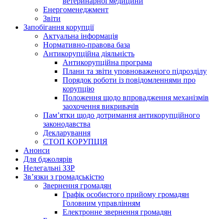
ветеринарної медицини
Енергоменеджмент
Звіти
Запобігання корупції
Актуальна інформація
Нормативно-правова база
Антикорупційна діяльність
Антикорупційна програма
Плани та звіти уповноваженого підрозділу
Порядок роботи із повідомленнями про
корупцію
Положення щодо впровадження механізмів
заохочення викривачів
Пам’ятки щодо дотримання антикорупційного
законодавства
Декларування
СТОП КОРУПЦІЯ
Анонси
Для бджолярів
Нелегальні ЗЗР
Зв’язки з громадськістю
Звернення громадян
Графік особистого прийому громадян
Головним управлінням
Електронне звернення громадян