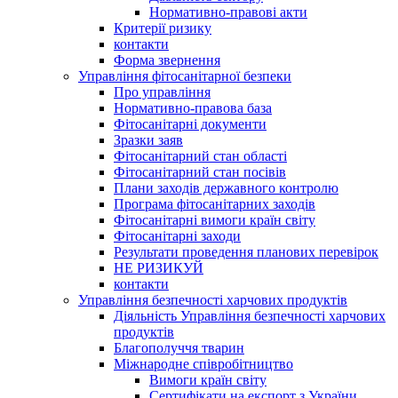
Нормативно-правові акти
Критерії ризику
контакти
Форма звернення
Управління фітосанітарної безпеки
Про управління
Нормативно-правова база
Фітосанітарні документи
Зразки заяв
Фітосанітарний стан області
Фітосанітарний стан посівів
Плани заходів державного контролю
Програма фітосанітарних заходів
Фітосанітарні вимоги країн світу
Фітосанітарні заходи
Результати проведення планових перевірок
НЕ РИЗИКУЙ
контакти
Управління безпечності харчових продуктів
Діяльність Управління безпечності харчових
продуктів
Благополуччя тварин
Міжнародне співробітництво
Вимоги країн світу
Сертифікати на експорт з України