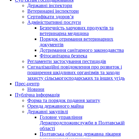
Державні інспектори
Ветеринарні інспектори
Сертифікати здоров’я
Адміністративні послуги
Безпечність харчових продуктів та
ветеринарна медицина
Порядок отримання ветеринарних
документів
Дотримання санітарного законодавства
Фітосанітарна безпека
Регламенти застосування пестицидів
Сигналізаційні повідомлення про розвиток і
поширення шкідливих організмів та заходи
захисту сільськогосподарських та інших угідь
Прес-центр
Новини
Публічна інформація
Форма та порядок подання запиту
Оренда державного майна
Державні закупівлі
Головне управління
Держпродспоживслужби в Полтавській
області
Полтавська обласна державна лікарня