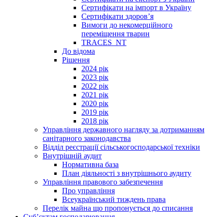
Сертифікати на імпорт в Україну
Сертифікати здоров’я
Вимоги до некомерційного
переміщення тварин
TRACES_NT
До відома
Рішення
2024 рік
2023 рік
2022 рік
2021 рік
2020 рік
2019 рік
2018 рік
Управління державного нагляду за дотриманням
санітарного законодавства
Відділ реєстрації сільськогосподарської техніки
Внутрішній аудит
Нормативна база
План діяльності з внутрішнього аудиту
Управління правового забезпечення
Про управління
Всеукраїнський тиждень права
Перелік майна що пропонується до списання
Суб’єктам господарювання