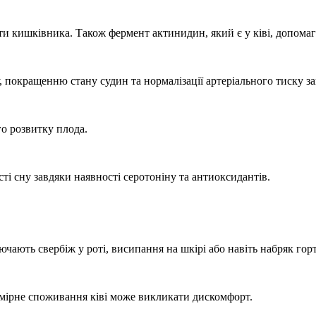
и кишківника. Також фермент актинидин, який є у ківі, допома
 покращенню стану судин та нормалізації артеріального тиску за
го розвитку плода.
і сну завдяки наявності серотоніну та антиоксидантів.
ають свербіж у роті, висипання на шкірі або навіть набряк горт
мірне споживання ківі може викликати дискомфорт.