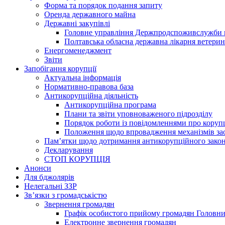
Форма та порядок подання запиту
Оренда державного майна
Державні закупівлі
Головне управління Держпродспоживслужби в
Полтавська обласна державна лікарня ветери
Енергоменеджмент
Звіти
Запобігання корупції
Актуальна інформація
Нормативно-правова база
Антикорупційна діяльність
Антикорупційна програма
Плани та звіти уповноваженого підрозділу
Порядок роботи із повідомленнями про коруп
Положення щодо впровадження механізмів за
Пам’ятки щодо дотримання антикорупційного зако
Декларування
СТОП КОРУПЦІЯ
Анонси
Для бджолярів
Нелегальні ЗЗР
Зв’язки з громадськістю
Звернення громадян
Графік особистого прийому громадян Головн
Електронне звернення громадян