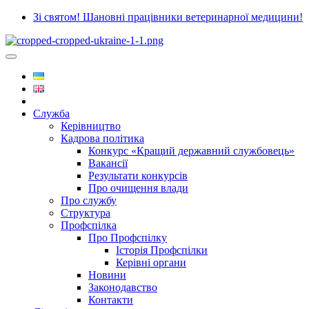
Зі святом! Шановні працівники ветеринарної медицини!
Служба
Керівництво
Кадрова політика
Конкурс «Кращий державний службовець»
Вакансії
Результати конкурсів
Про очищення влади
Про службу
Структура
Профспілка
Про Профспілку
Історія Профспілки
Керівні органи
Новини
Законодавство
Контакти