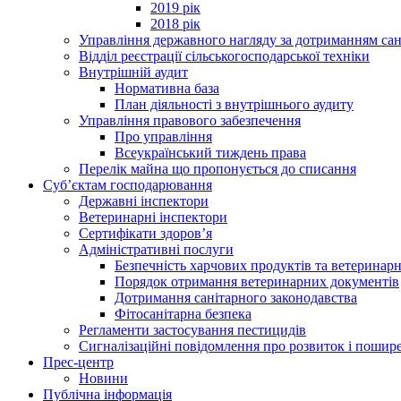
2019 рік
2018 рік
Управління державного нагляду за дотриманням сан
Відділ реєстрації сільськогосподарської техніки
Внутрішній аудит
Нормативна база
План діяльності з внутрішнього аудиту
Управління правового забезпечення
Про управління
Всеукраїнський тиждень права
Перелік майна що пропонується до списання
Суб’єктам господарювання
Державні інспектори
Ветеринарні інспектори
Сертифікати здоров’я
Адміністративні послуги
Безпечність харчових продуктів та ветеринар
Порядок отримання ветеринарних документів
Дотримання санітарного законодавства
Фітосанітарна безпека
Регламенти застосування пестицидів
Сигналізаційні повідомлення про розвиток і пошире
Прес-центр
Новини
Публічна інформація