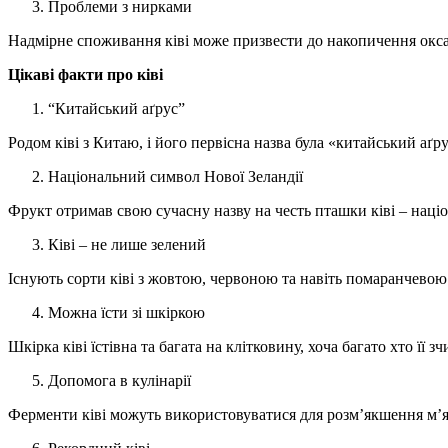
Проблеми з нирками
Надмірне споживання ківі може призвести до накопичення окса
Цікаві факти про ківі
“Китайський аґрус”
Родом ківі з Китаю, і його первісна назва була «китайський аґру
Національний символ Нової Зеландії
Фрукт отримав свою сучасну назву на честь пташки ківі – наці
Ківі – не лише зелений
Існують сорти ківі з жовтою, червоною та навіть помаранчевою 
Можна їсти зі шкіркою
Шкірка ківі їстівна та багата на клітковину, хоча багато хто її 
Допомога в кулінарії
Ферменти ківі можуть використовуватися для розм’якшення м’я