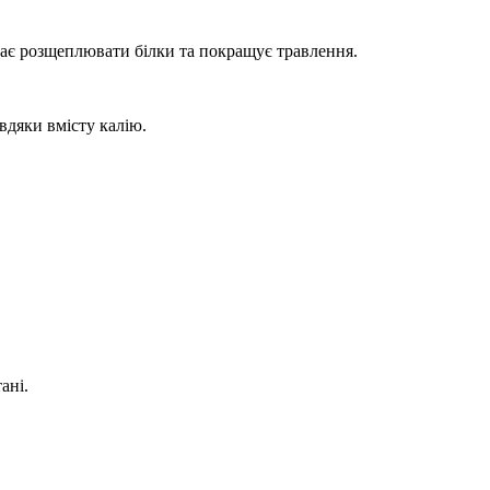
гає розщеплювати білки та покращує травлення.
вдяки вмісту калію.
ані.