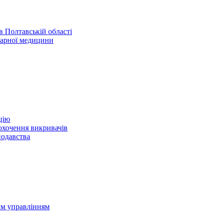
 Полтавській області
нарної медицини
цію
охочення викривачів
нодавства
им управлінням