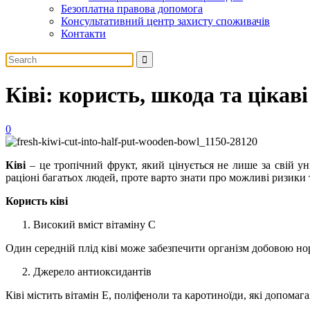
Безоплатна правова допомога
Консультативний центр захисту споживачів
Контакти
Ківі: користь, шкода та цікав
0
Ківі
– це тропічний фрукт, який цінується не лише за свій ун
раціоні багатьох людей, проте варто знати про можливі ризики
Користь ківі
Високий вміст вітаміну С
Один середній плід ківі може забезпечити організм добовою нор
Джерело антиоксидантів
Ківі містить вітамін Е, поліфеноли та каротиноїди, які допома