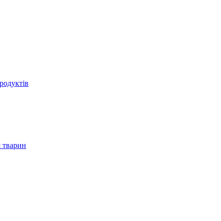
родуктів
 тварин