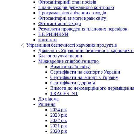
Фітосанітарний стан посівів
Плани заходів державного контролю
Програма фітосанітарних заходів
Фітосанітарні вимоги країн світу
Фітосанітарні заходи
Результати проведення планових перевірок
НЕ РИЗИКУЙ
контакти
Управління безпечності харчових продуктів
Діяльність Управління безпечності харчових п
Благополуччя тварин
Міжнародне співробітництво
Вимоги країн світу
Сертифікати на експорт з України
Сертифікати на імпорт в Україну
Сертифікати здоров’я
Вимоги до некомерційного переміщення
TRACES_NT
До відома
Рішення
2024 рік
2023 рік
2022 рік
2021 рік
2020 рік