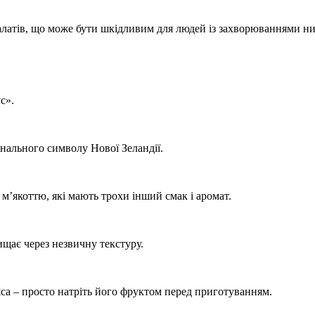
латів, що може бути шкідливим для людей із захворюваннями ни
с».
онального символу Нової Зеландії.
м’якоттю, які мають трохи інший смак і аромат.
зчищає через незвичну текстуру.
са – просто натріть його фруктом перед приготуванням.