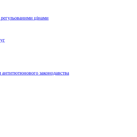
а регульованими цінами
луг
м антитютюнового законодавства