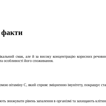
і факти
ікальний смак, але й за високу концентрацію корисних речовин
 та особливості його споживання.
мою вітаміну С, який сприяє зміцненню імунітету, покращує стан
гають знижувати рівень запалення в організмі та захищають кліти