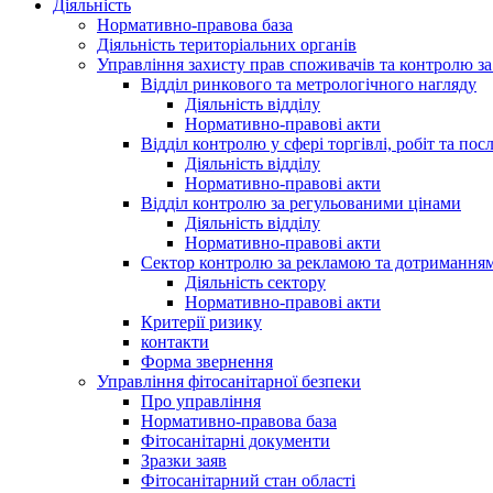
Діяльність
Нормативно-правова база
Діяльність територіальних органів
Управління захисту прав споживачів та контролю з
Відділ ринкового та метрологічного нагляду
Діяльність відділу
Нормативно-правові акти
Відділ контролю у сфері торгівлі, робіт та пос
Діяльність відділу
Нормативно-правові акти
Відділ контролю за регульованими цінами
Діяльність відділу
Нормативно-правові акти
Сектор контролю за рекламою та дотримання
Діяльність сектору
Нормативно-правові акти
Критерії ризику
контакти
Форма звернення
Управління фітосанітарної безпеки
Про управління
Нормативно-правова база
Фітосанітарні документи
Зразки заяв
Фітосанітарний стан області