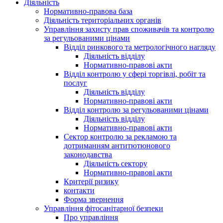
Діяльність
Нормативно-правова база
Діяльність територіальних органів
Управління захисту прав споживачів та контролю
за регульованими цінами
Відділ ринкового та метрологічного нагляду
Діяльність відділу
Нормативно-правові акти
Відділ контролю у сфері торгівлі, робіт та
послуг
Діяльність відділу
Нормативно-правові акти
Відділ контролю за регульованими цінами
Діяльність відділу
Нормативно-правові акти
Сектор контролю за рекламою та
дотриманням антитютюнового
законодавства
Діяльність сектору
Нормативно-правові акти
Критерії ризику
контакти
Форма звернення
Управління фітосанітарної безпеки
Про управління