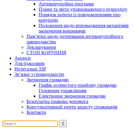
Антикорупційна програма
Плани та звіти уповноваженого підрозділу
Порядок роботи із повідомленнями про
корупцію
Положення щодо впровадження механізмів
заохочення викривачів
Пам’ятки щодо дотримання антикорупційного
законодавства
Декларування
СТОП КОРУПЦІЯ
Анонси
Для бджолярів
Нелегальні ЗЗР
Зв’язки з громадськістю
Звернення громадян
Графік особистого прийому громадян
Головним управлінням
Електронне звернення громадян
Безоплатна правова допомога
Консультативний центр захисту споживачів
Контакти