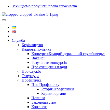
Захищаємо порушені права споживача
Служба
Керівництво
Кадрова політика
Конкурс «Кращий державний службовець»
Вакансії
Результати конкурсів
Про очищення влади
Про службу
Структура
Профспілка
Про Профспілку
Історія Профспілки
Керівні органи
Новини
Законодавство
Контакти