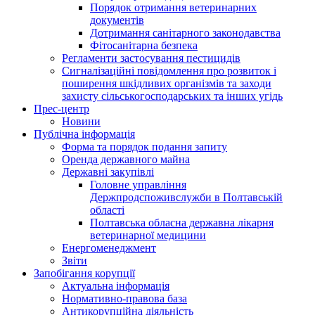
Порядок отримання ветеринарних
документів
Дотримання санітарного законодавства
Фітосанітарна безпека
Регламенти застосування пестицидів
Сигналізаційні повідомлення про розвиток і
поширення шкідливих організмів та заходи
захисту сільськогосподарських та інших угідь
Прес-центр
Новини
Публічна інформація
Форма та порядок подання запиту
Оренда державного майна
Державні закупівлі
Головне управління
Держпродспоживслужби в Полтавській
області
Полтавська обласна державна лікарня
ветеринарної медицини
Енергоменеджмент
Звіти
Запобігання корупції
Актуальна інформація
Нормативно-правова база
Антикорупційна діяльність