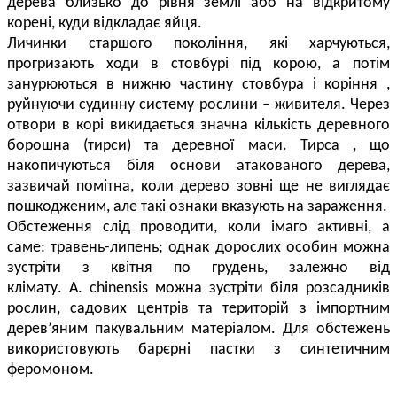
дерева близько до рівня землі або на відкритому
корені, куди відкладає яйця.
Личинки старшого покоління, які харчуються,
прогризають ходи в стовбурі під корою, а потім
занурюються в нижню частину стовбура і коріння ,
руйнуючи судинну систему рослини – живителя. Через
отвори в корі викидається значна кількість деревного
борошна (тирси) та деревної маси. Тирса , що
накопичуються біля основи атакованого дерева,
зазвичай помітна, коли дерево зовні ще не виглядає
пошкодженим, але такі ознаки вказують на зараження.
Обстеження слід проводити, коли імаго активні
, а
саме:
травень-липень; однак дорослих особин можна
зустріти з квітня по грудень, залежно від
клімату.
A
.
chinensis
можна зустріти біля розсадників
рослин, садових центрів та територій з імпортним
дерев’яним пакувальним матеріалом. Для обстежень
використовують барєрні пастки з синтетичним
феромоном.