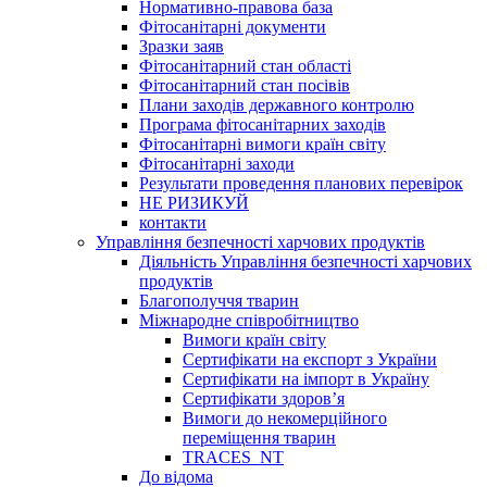
Нормативно-правова база
Фітосанітарні документи
Зразки заяв
Фітосанітарний стан області
Фітосанітарний стан посівів
Плани заходів державного контролю
Програма фітосанітарних заходів
Фітосанітарні вимоги країн світу
Фітосанітарні заходи
Результати проведення планових перевірок
НЕ РИЗИКУЙ
контакти
Управління безпечності харчових продуктів
Діяльність Управління безпечності харчових
продуктів
Благополуччя тварин
Міжнародне співробітництво
Вимоги країн світу
Сертифікати на експорт з України
Сертифікати на імпорт в Україну
Сертифікати здоров’я
Вимоги до некомерційного
переміщення тварин
TRACES_NT
До відома