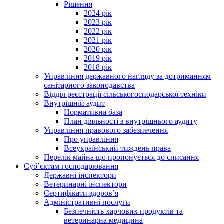
Рішення
2024 рік
2023 рік
2022 рік
2021 рік
2020 рік
2019 рік
2018 рік
Управління державного нагляду за дотриманням
санітарного законодавства
Відділ реєстрації сільськогосподарської техніки
Внутрішній аудит
Нормативна база
План діяльності з внутрішнього аудиту
Управління правового забезпечення
Про управління
Всеукраїнський тиждень права
Перелік майна що пропонується до списання
Суб’єктам господарювання
Державні інспектори
Ветеринарні інспектори
Сертифікати здоров’я
Адміністративні послуги
Безпечність харчових продуктів та
ветеринарна медицина