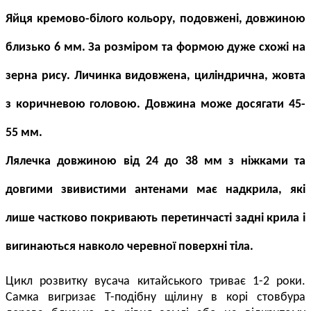
Яйця кремово-білого кольору, подовжені, довжиною
близько 6 мм.
За розміром та формою дуже схожі на
зерна рису.
Личинка видовжена, циліндрична, жовта
з коричневою головою. Довжина може досягати 45-
55 мм.
Лялечка довжиною від 24 до 38 мм з ніжками та
довгими звивистими антенами має надкрила, які
лише частково покривають перетинчасті задні крила і
вигинаються навколо черевної поверхні тіла.
Цикл розвитку
вусача китайського
триває 1-2 роки.
Самка вигризає Т-подібну щілину в корі стовбура