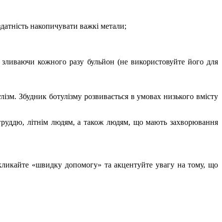
здатність накопичувати важкі метали;
н, зливаючи кожного разу бульйон (не використовуйте його для
ізм. Збудник ботулізму розвивається в умовах низького вмісту
 груддю, літнім людям, а також людям, що мають захворювання
икликайте «швидку допомогу» та акцентуйте увагу на тому, що