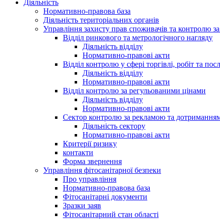
Діяльність
Нормативно-правова база
Діяльність територіальних органів
Управління захисту прав споживачів та контролю з
Відділ ринкового та метрологічного нагляду
Діяльність відділу
Нормативно-правові акти
Відділ контролю у сфері торгівлі, робіт та пос
Діяльність відділу
Нормативно-правові акти
Відділ контролю за регульованими цінами
Діяльність відділу
Нормативно-правові акти
Сектор контролю за рекламою та дотримання
Діяльність сектору
Нормативно-правові акти
Критерії ризику
контакти
Форма звернення
Управління фітосанітарної безпеки
Про управління
Нормативно-правова база
Фітосанітарні документи
Зразки заяв
Фітосанітарний стан області