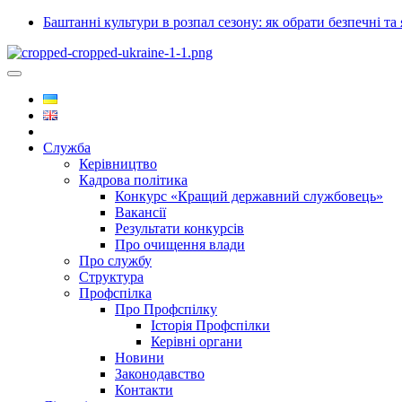
Баштанні культури в розпал сезону: як обрати безпечні та 
Служба
Керівництво
Кадрова політика
Конкурс «Кращий державний службовець»
Вакансії
Результати конкурсів
Про очищення влади
Про службу
Структура
Профспілка
Про Профспілку
Історія Профспілки
Керівні органи
Новини
Законодавство
Контакти