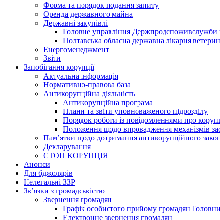
Форма та порядок подання запиту
Оренда державного майна
Державні закупівлі
Головне управління Держпродспоживслужби в
Полтавська обласна державна лікарня ветери
Енергоменеджмент
Звіти
Запобігання корупції
Актуальна інформація
Нормативно-правова база
Антикорупційна діяльність
Антикорупційна програма
Плани та звіти уповноваженого підрозділу
Порядок роботи із повідомленнями про коруп
Положення щодо впровадження механізмів за
Пам’ятки щодо дотримання антикорупційного зако
Декларування
СТОП КОРУПЦІЯ
Анонси
Для бджолярів
Нелегальні ЗЗР
Зв’язки з громадськістю
Звернення громадян
Графік особистого прийому громадян Головн
Електронне звернення громадян