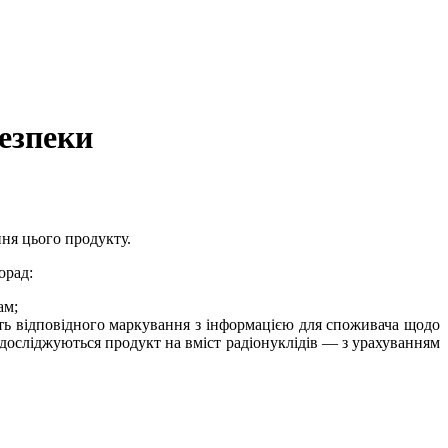
безпеки
ня цього продукту.
орад:
ам;
ість відповідного маркування з інформацією для споживача щодо
досліджуються продукт на вміст радіонуклідів — з урахуванням