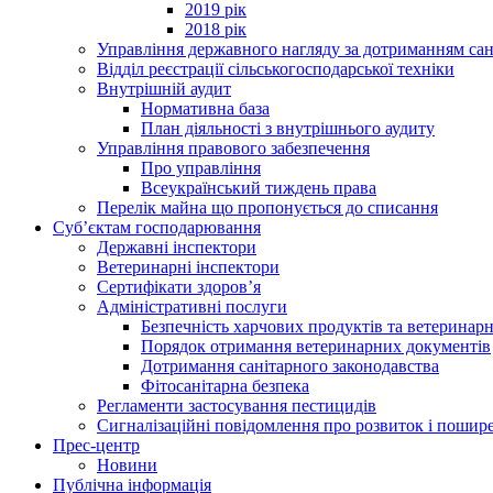
2019 рік
2018 рік
Управління державного нагляду за дотриманням сан
Відділ реєстрації сільськогосподарської техніки
Внутрішній аудит
Нормативна база
План діяльності з внутрішнього аудиту
Управління правового забезпечення
Про управління
Всеукраїнський тиждень права
Перелік майна що пропонується до списання
Суб’єктам господарювання
Державні інспектори
Ветеринарні інспектори
Сертифікати здоров’я
Адміністративні послуги
Безпечність харчових продуктів та ветеринар
Порядок отримання ветеринарних документів
Дотримання санітарного законодавства
Фітосанітарна безпека
Регламенти застосування пестицидів
Сигналізаційні повідомлення про розвиток і пошире
Прес-центр
Новини
Публічна інформація