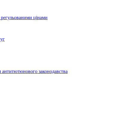
а регульованими цінами
луг
м антитютюнового законодавства