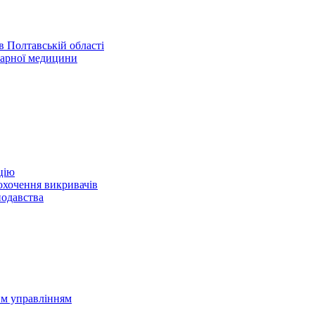
 Полтавській області
нарної медицини
цію
охочення викривачів
нодавства
им управлінням