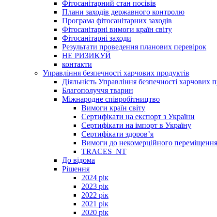
Фітосанітарний стан посівів
Плани заходів державного контролю
Програма фітосанітарних заходів
Фітосанітарні вимоги країн світу
Фітосанітарні заходи
Результати проведення планових перевірок
НЕ РИЗИКУЙ
контакти
Управління безпечності харчових продуктів
Діяльність Управління безпечності харчових п
Благополуччя тварин
Міжнародне співробітництво
Вимоги країн світу
Сертифікати на експорт з України
Сертифікати на імпорт в Україну
Сертифікати здоров’я
Вимоги до некомерційного переміщення
TRACES_NT
До відома
Рішення
2024 рік
2023 рік
2022 рік
2021 рік
2020 рік