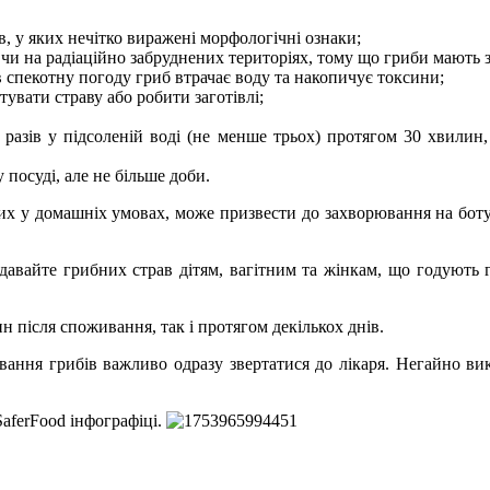
в, у яких нечітко виражені морфологічні ознаки;
 чи на радіаційно забруднених територіях, тому що гриби мають 
 в спекотну погоду гриб втрачає воду та накопичує токсини;
тувати страву або робити заготівлі;
а разів у підсоленій воді (не менше трьох) протягом 30 хвили
 посуді, але не більше доби.
х у домашніх умовах, може призвести до захворювання на ботул
давайте грибних страв дітям, вагітним та жінкам, що годують
 після споживання, так і протягом декількох днів.
вання грибів важливо одразу звертатися до лікаря. Негайно в
aferFood інфографіці.