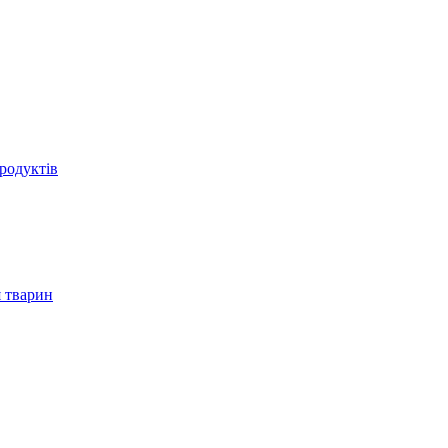
родуктів
 тварин