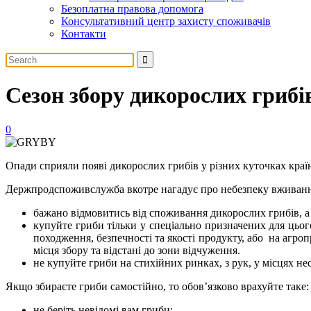
Безоплатна правова допомога
Консультативний центр захисту споживачів
Контакти
Сезон збору дикорослих грибі
0
Опади сприяли появі дикорослих грибів у різних куточках кра
Держпродспоживслужба вкотре нагадує про небезпеку вживання
бажано відмовитись від споживання дикорослих грибів, а
купуйте гриби тільки у спеціально призначених для цього
походження, безпечності та якості продукту, або на агр
місця збору та відстані до зони відчуження.
не купуйте гриби на стихійних ринках, з рук, у місцях не
Якщо збираєте гриби самостійно, то обов’язково врахуйте таке:
не беріть невідомі вам гриби;