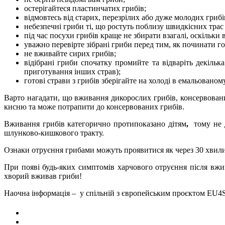
остерігайтеся пластинчатих грибів;
відмовтесь від старих, перезрілих або дуже молодих грибі
небезпечні гриби ті, що ростуть поблизу швидкісних трас
під час посухи грибів краще не збирати взагалі, оскільки
уважно перевірте зібрані гриби перед тим, як починати го
не вживайте сирих грибів;
відібрані гриби спочатку промийте та відваріть декільк
приготування інших страв);
готові страви з грибів зберігайте на холоді в емальованому
Варто нагадати, що вживання дикорослих грибів, консервовани
кисню та може потрапити до консервованих грибів.
Вживання грибів категорично протипоказано
дітям
,
тому не 
шлунково-кишкового тракту.
Ознаки отруєння грибами можуть проявитися як через 30 хвилин
При появі будь-яких симптомів харчового отруєння після вжи
хворий вживав гриби!
Наочна інформація – у спільній з європейським проєктом EU4S