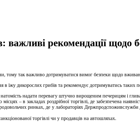
в: важливі рекомендації щодо 
їни, тому так важливо дотримуватися вимог безпеки щодо вживан
 в їжу дикорослих грибів та рекомендує дотримуватись таких п
 натомість надати перевагу штучно вирощеним печерицям і глив
 місцях – в закладах роздрібної торгівлі, де забезпечена наявн
опродовольчих ринках, де у лабораторіях Держпродспоживслужби 
санкціонованої торгівлі чи у продавців на автошляхах.