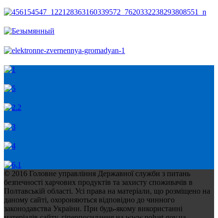
© 2016 Головне управління Державної служби з питань
безпечності харчових продуктів та захисту споживачів в
Полтавській області. Усі права на матеріали, що розміщено на
даному сайті, охороняються відповідно до чинного
законодавства України. При будь-якому використанні
матеріалів сайту, гіперпосилання на www.polvet.gov.ua