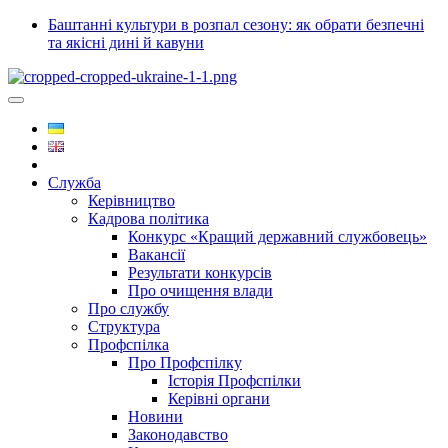
Баштанні культури в розпал сезону: як обрати безпечні
та якісні дині й кавуни
Служба
Керівництво
Кадрова політика
Конкурс «Кращий державний службовець»
Вакансії
Результати конкурсів
Про очищення влади
Про службу
Структура
Профспілка
Про Профспілку
Історія Профспілки
Керівні органи
Новини
Законодавство