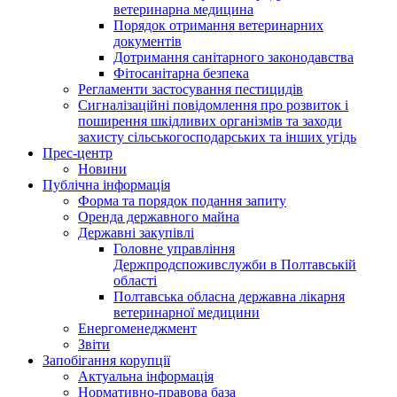
ветеринарна медицина
Порядок отримання ветеринарних
документів
Дотримання санітарного законодавства
Фітосанітарна безпека
Регламенти застосування пестицидів
Сигналізаційні повідомлення про розвиток і
поширення шкідливих організмів та заходи
захисту сільськогосподарських та інших угідь
Прес-центр
Новини
Публічна інформація
Форма та порядок подання запиту
Оренда державного майна
Державні закупівлі
Головне управління
Держпродспоживслужби в Полтавській
області
Полтавська обласна державна лікарня
ветеринарної медицини
Енергоменеджмент
Звіти
Запобігання корупції
Актуальна інформація
Нормативно-правова база