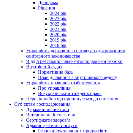
До відома
Рішення
2024 рік
2023 рік
2022 рік
2021 рік
2020 рік
2019 рік
2018 рік
Управління державного нагляду за дотриманням
санітарного законодавства
Відділ реєстрації сільськогосподарської техніки
Внутрішній аудит
Нормативна база
План діяльності з внутрішнього аудиту
Управління правового забезпечення
Про управління
Всеукраїнський тиждень права
Перелік майна що пропонується до списання
Суб’єктам господарювання
Державні інспектори
Ветеринарні інспектори
Сертифікати здоров’я
Адміністративні послуги
Безпечність харчових продуктів та