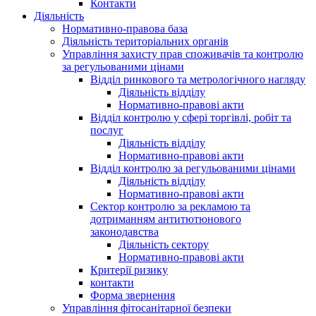
Контакти
Діяльність
Нормативно-правова база
Діяльність територіальних органів
Управління захисту прав споживачів та контролю
за регульованими цінами
Відділ ринкового та метрологічного нагляду
Діяльність відділу
Нормативно-правові акти
Відділ контролю у сфері торгівлі, робіт та
послуг
Діяльність відділу
Нормативно-правові акти
Відділ контролю за регульованими цінами
Діяльність відділу
Нормативно-правові акти
Сектор контролю за рекламою та
дотриманням антитютюнового
законодавства
Діяльність сектору
Нормативно-правові акти
Критерії ризику
контакти
Форма звернення
Управління фітосанітарної безпеки