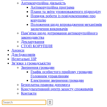
Антикорупційна діяльність
Антикорупційна програма
Плани та звіти уповноваженого підрозділу
Порядок роботи із повідомленнями про
корупцію
Положення щодо впровадження механізмів
заохочення викривачів
Пам’ятки щодо дотримання антикорупційного
законодавства
Декларування
СТОП КОРУПЦІЯ
Анонси
Для бджолярів
Нелегальні ЗЗР
Зв’язки з громадськістю
Звернення громадян
Графік особистого прийому громадян
Головним управлінням
Електронне звернення громадян
Безоплатна правова допомога
Консультативний центр захисту споживачів
Контакти