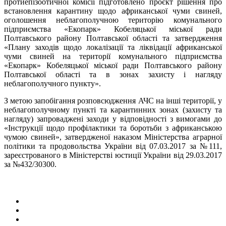
протиепізоотичної комісії підготовлено проєкт рішення про
встановлення карантину щодо африканської чуми свиней,
оголошення неблагополучною територію комунального
підприємства «Екопарк» Кобеляцької міської ради
Полтавського району Полтавської області та затвердження
«Плану заходів щодо локалізації та ліквідації африканської
чуми свиней на території комунального підприємства
«Екопарк» Кобеляцької міської ради Полтавського району
Полтавської області та в зонах захисту і нагляду
неблагополучного пункту».
З метою запобігання розповсюдження АЧС на інші території, у
неблагополучному пункті та карантинних зонах (захисту та
нагляду) запроваджені заходи у відповідності з вимогами до
«Інструкції щодо профілактики та боротьби з африканською
чумою свиней», затвердженої наказом Міністерства аграрної
політики та продовольства України від 07.03.2017 за №111,
зареєстрованого в Міністерстві юстиції України від 29.03.2017
за №432/30300.