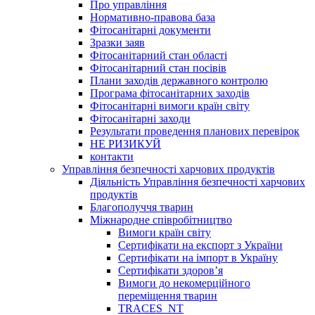
Про управління
Нормативно-правова база
Фітосанітарні документи
Зразки заяв
Фітосанітарний стан області
Фітосанітарний стан посівів
Плани заходів державного контролю
Програма фітосанітарних заходів
Фітосанітарні вимоги країн світу
Фітосанітарні заходи
Результати проведення планових перевірок
НЕ РИЗИКУЙ
контакти
Управління безпечності харчових продуктів
Діяльність Управління безпечності харчових
продуктів
Благополуччя тварин
Міжнародне співробітництво
Вимоги країн світу
Сертифікати на експорт з України
Сертифікати на імпорт в Україну
Сертифікати здоров’я
Вимоги до некомерційного
переміщення тварин
TRACES_NT