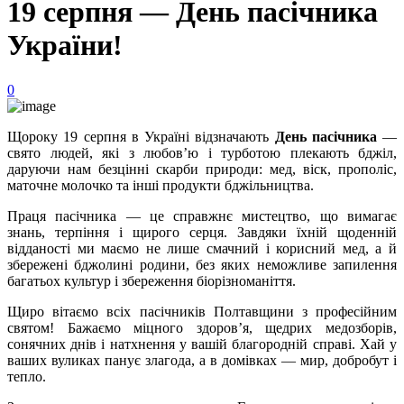
19 серпня — День пасічника
України!
0
Щороку 19 серпня в Україні відзначають
День пасічника
—
свято людей, які з любов’ю і турботою плекають бджіл,
даруючи нам безцінні скарби природи: мед, віск, прополіс,
маточне молочко та інші продукти бджільництва.
Праця пасічника — це справжнє мистецтво, що вимагає
знань, терпіння і щирого серця. Завдяки їхній щоденній
відданості ми маємо не лише смачний і корисний мед, а й
збережені бджолині родини, без яких неможливе запилення
багатьох культур і збереження біорізноманіття.
Щиро вітаємо всіх пасічників Полтавщини з професійним
святом! Бажаємо міцного здоров’я, щедрих медозборів,
сонячних днів і натхнення у вашій благородній справі. Хай у
ваших вуликах панує злагода, а в домівках — мир, добробут і
тепло.