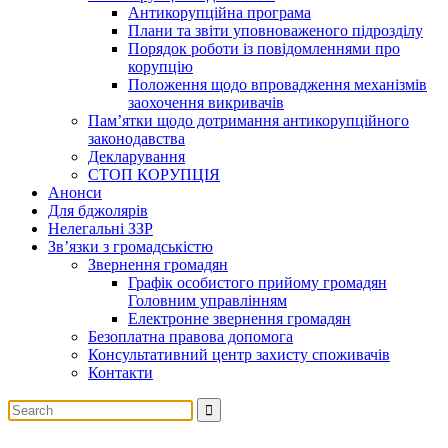
Антикорупційна програма
Плани та звіти уповноваженого підрозділу
Порядок роботи із повідомленнями про
корупцію
Положення щодо впровадження механізмів
заохочення викривачів
Пам’ятки щодо дотримання антикорупційного
законодавства
Декларування
СТОП КОРУПЦІЯ
Анонси
Для бджолярів
Нелегальні ЗЗР
Зв’язки з громадськістю
Звернення громадян
Графік особистого прийому громадян
Головним управлінням
Електронне звернення громадян
Безоплатна правова допомога
Консультативний центр захисту споживачів
Контакти