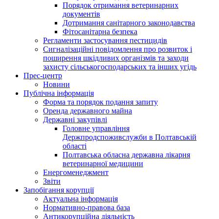
Порядок отримання ветеринарних
документів
Дотримання санітарного законодавства
Фітосанітарна безпека
Регламенти застосування пестицидів
Сигналізаційні повідомлення про розвиток і
поширення шкідливих організмів та заходи
захисту сільськогосподарських та інших угідь
Прес-центр
Новини
Публічна інформація
Форма та порядок подання запиту
Оренда державного майна
Державні закупівлі
Головне управління
Держпродспоживслужби в Полтавській
області
Полтавська обласна державна лікарня
ветеринарної медицини
Енергоменеджмент
Звіти
Запобігання корупції
Актуальна інформація
Нормативно-правова база
Антикорупційна діяльність