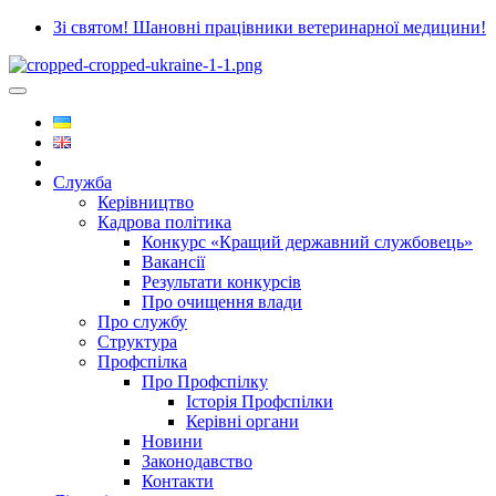
Зі святом! Шановні працівники ветеринарної медицини!
Служба
Керівництво
Кадрова політика
Конкурс «Кращий державний службовець»
Вакансії
Результати конкурсів
Про очищення влади
Про службу
Структура
Профспілка
Про Профспілку
Історія Профспілки
Керівні органи
Новини
Законодавство
Контакти