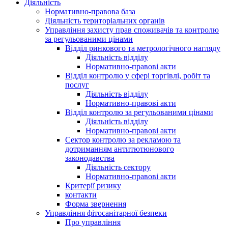
Діяльність
Нормативно-правова база
Діяльність територіальних органів
Управління захисту прав споживачів та контролю
за регульованими цінами
Відділ ринкового та метрологічного нагляду
Діяльність відділу
Нормативно-правові акти
Відділ контролю у сфері торгівлі, робіт та
послуг
Діяльність відділу
Нормативно-правові акти
Відділ контролю за регульованими цінами
Діяльність відділу
Нормативно-правові акти
Сектор контролю за рекламою та
дотриманням антитютюнового
законодавства
Діяльність сектору
Нормативно-правові акти
Критерії ризику
контакти
Форма звернення
Управління фітосанітарної безпеки
Про управління