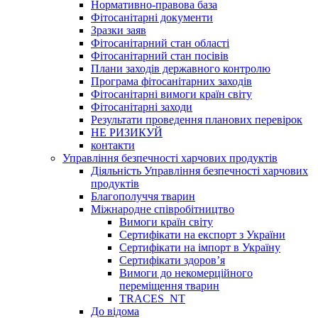
Нормативно-правова база
Фітосанітарні документи
Зразки заяв
Фітосанітарний стан області
Фітосанітарний стан посівів
Плани заходів державного контролю
Програма фітосанітарних заходів
Фітосанітарні вимоги країн світу
Фітосанітарні заходи
Результати проведення планових перевірок
НЕ РИЗИКУЙ
контакти
Управління безпечності харчових продуктів
Діяльність Управління безпечності харчових
продуктів
Благополуччя тварин
Міжнародне співробітництво
Вимоги країн світу
Сертифікати на експорт з України
Сертифікати на імпорт в Україну
Сертифікати здоров’я
Вимоги до некомерційного
переміщення тварин
TRACES_NT
До відома