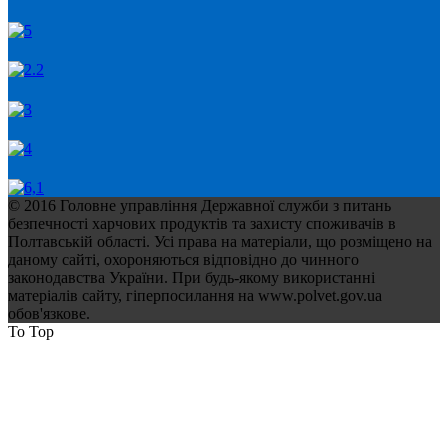
© 2016 Головне управління Державної служби з питань
безпечності харчових продуктів та захисту споживачів в
Полтавській області. Усі права на матеріали, що розміщено на
даному сайті, охороняються відповідно до чинного
законодавства України. При будь-якому використанні
матеріалів сайту, гіперпосилання на www.polvet.gov.ua
обов'язкове.
To Top