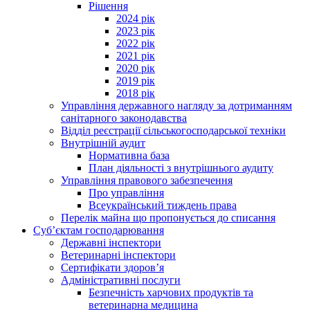
Рішення
2024 рік
2023 рік
2022 рік
2021 рік
2020 рік
2019 рік
2018 рік
Управління державного нагляду за дотриманням
санітарного законодавства
Відділ реєстрації сільськогосподарської техніки
Внутрішній аудит
Нормативна база
План діяльності з внутрішнього аудиту
Управління правового забезпечення
Про управління
Всеукраїнський тиждень права
Перелік майна що пропонується до списання
Суб’єктам господарювання
Державні інспектори
Ветеринарні інспектори
Сертифікати здоров’я
Адміністративні послуги
Безпечність харчових продуктів та
ветеринарна медицина