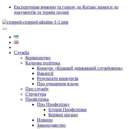
Експортерам ячменю та гороху до Китаю: вимоги до
документів та термін подачі
Служба
Керівництво
Кадрова політика
Конкурс «Кращий державний службовець»
Вакансії
Результати конкурсів
Про очищення влади
Про службу
Структура
Профспілка
Про Профспілку
Історія Профспілки
Керівні органи
Новини
Законодавство