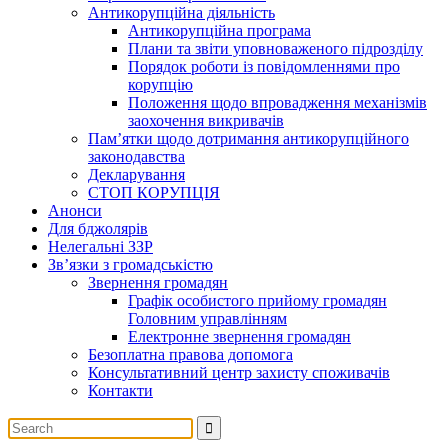
Антикорупційна діяльність
Антикорупційна програма
Плани та звіти уповноваженого підрозділу
Порядок роботи із повідомленнями про
корупцію
Положення щодо впровадження механізмів
заохочення викривачів
Пам’ятки щодо дотримання антикорупційного
законодавства
Декларування
СТОП КОРУПЦІЯ
Анонси
Для бджолярів
Нелегальні ЗЗР
Зв’язки з громадськістю
Звернення громадян
Графік особистого прийому громадян
Головним управлінням
Електронне звернення громадян
Безоплатна правова допомога
Консультативний центр захисту споживачів
Контакти