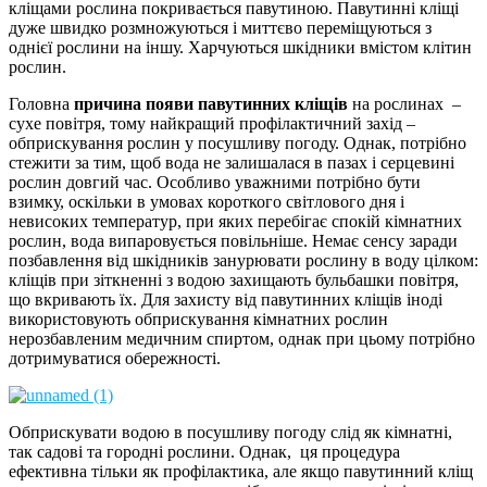
кліщами рослина покривається павутиною. Павутинні кліщі
дуже швидко розмножуються і миттєво переміщуються з
однієї рослини на іншу. Харчуються шкідники вмістом клітин
рослин.
Головна
причина появи павутинних кліщів
на рослинах –
сухе повітря, тому найкращий профілактичний захід –
обприскування рослин у посушливу погоду. Однак, потрібно
стежити за тим, щоб вода не залишалася в пазах і серцевині
рослин довгий час. Особливо уважними потрібно бути
взимку, оскільки в умовах короткого світлового дня і
невисоких температур, при яких перебігає спокій кімнатних
рослин, вода випаровується повільніше. Немає сенсу заради
позбавлення від шкідників занурювати рослину в воду цілком:
кліщів при зіткненні з водою захищають бульбашки повітря,
що вкривають їх. Для захисту від павутинних кліщів іноді
використовують обприскування кімнатних рослин
нерозбавленим медичним спиртом, однак при цьому потрібно
дотримуватися обережності.
Обприскувати водою в посушливу погоду слід як кімнатні,
так садові та городні рослини. Однак, ця процедура
ефективна тільки як профілактика, але якщо павутинний кліщ