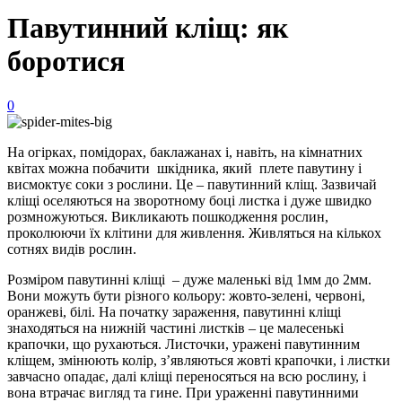
Павутинний кліщ: як
боротися
0
На огірках, помідорах, баклажанах і, навіть, на кімнатних
квітах можна побачити шкідника, який плете павутину і
висмоктує соки з рослини. Це – павутинний кліщ. Зазвичай
кліщі оселяються на зворотному боці листка і дуже швидко
розмножуються. Викликають пошкодження рослин,
проколюючи їх клітини для живлення. Живляться на кількох
сотнях видів рослин.
Розміром павутинні кліщі – дуже маленькі від 1мм до 2мм.
Вони можуть бути різного кольору: жовто-зелені, червоні,
оранжеві, білі. На початку зараження, павутинні кліщі
знаходяться на нижній частині листків – це малесенькі
крапочки, що рухаються. Листочки, уражені павутинним
кліщем, змінюють колір, з’являються жовті крапочки, і листки
завчасно опадає, далі кліщі переносяться на всю рослину, і
вона втрачає вигляд та гине. При ураженні павутинними