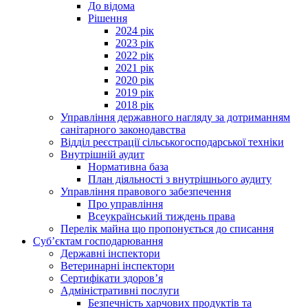
До відома
Рішення
2024 рік
2023 рік
2022 рік
2021 рік
2020 рік
2019 рік
2018 рік
Управління державного нагляду за дотриманням
санітарного законодавства
Відділ реєстрації сільськогосподарської техніки
Внутрішній аудит
Нормативна база
План діяльності з внутрішнього аудиту
Управління правового забезпечення
Про управління
Всеукраїнський тиждень права
Перелік майна що пропонується до списання
Суб’єктам господарювання
Державні інспектори
Ветеринарні інспектори
Сертифікати здоров’я
Адміністративні послуги
Безпечність харчових продуктів та