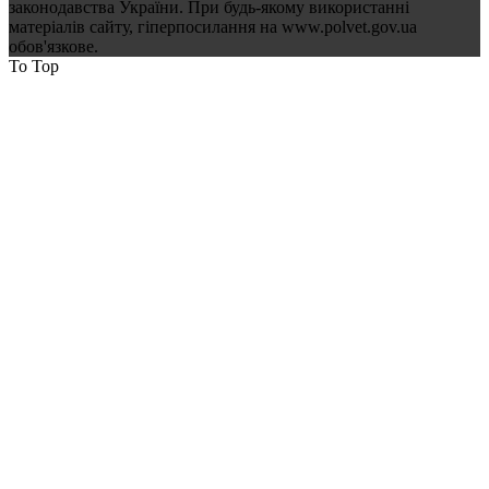
законодавства України. При будь-якому використанні
матеріалів сайту, гіперпосилання на www.polvet.gov.ua
обов'язкове.
To Top