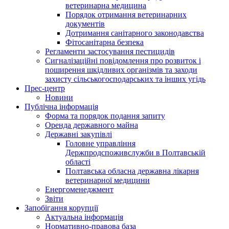
ветеринарна медицина
Порядок отримання ветеринарних
документів
Дотримання санітарного законодавства
Фітосанітарна безпека
Регламенти застосування пестицидів
Сигналізаційні повідомлення про розвиток і
поширення шкідливих організмів та заходи
захисту сільськогосподарських та інших угідь
Прес-центр
Новини
Публічна інформація
Форма та порядок подання запиту
Оренда державного майна
Державні закупівлі
Головне управління
Держпродспоживслужби в Полтавській
області
Полтавська обласна державна лікарня
ветеринарної медицини
Енергоменеджмент
Звіти
Запобігання корупції
Актуальна інформація
Нормативно-правова база