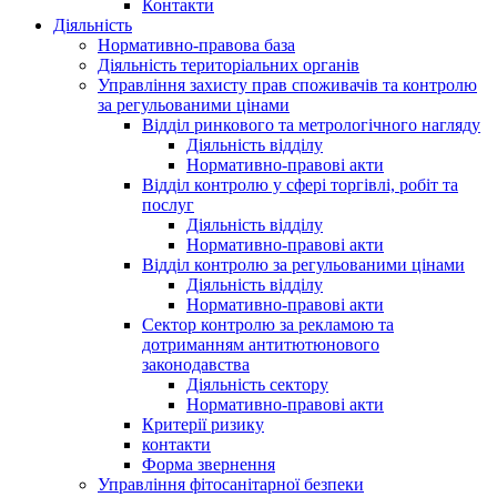
Контакти
Діяльність
Нормативно-правова база
Діяльність територіальних органів
Управління захисту прав споживачів та контролю
за регульованими цінами
Відділ ринкового та метрологічного нагляду
Діяльність відділу
Нормативно-правові акти
Відділ контролю у сфері торгівлі, робіт та
послуг
Діяльність відділу
Нормативно-правові акти
Відділ контролю за регульованими цінами
Діяльність відділу
Нормативно-правові акти
Сектор контролю за рекламою та
дотриманням антитютюнового
законодавства
Діяльність сектору
Нормативно-правові акти
Критерії ризику
контакти
Форма звернення
Управління фітосанітарної безпеки