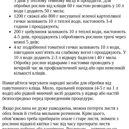
5 днів у теплому темному місці й процідити. Для
обробки рослин від кліщів 60 г настою розводять у 10 л
води і додають 50 г мила;
1200 г свіжої або 800 г висушеної зеленої картопляної
гички заливають 10 л теплої води, настоюють 3-4
години і проціджують;
200 г цибулиння заливають 10 л теплої води, настоюють
4-5 днів, проціджують і обробляють рослини тричі через
кожні 5 днів;
4 кг подрібненої томатної гички заливають 10 л води,
півгодини кип’ятять на слабкому вогні і проціджують. У
10 л води додають 2-3 л відвару бадилля і 40 г мила.
Обробку рослин відварами і настоями проводять у
вечірній час як профілактичний захід або при невеликій
кількості кліщів.
Намагайтеся чергувати народні засоби для обробки від
павутинного кліща. Мило, пральний порошок (4-5 г на 1 л
води) або рідкий миючий засіб додають у відвар або настій
безпосередньо перед проведенням процедури.
Якщо рослина не дуже ушкоджена, можна потерти листя з
обох боків й стебла мильним розчином. Крім цього,
обов’язково треба прибирати опале і старе листя, знімати з
рослини відцвілі квітки і час від часу протирати листя
вологою губкою або ганчіркою. Рослинам, – котрим це не