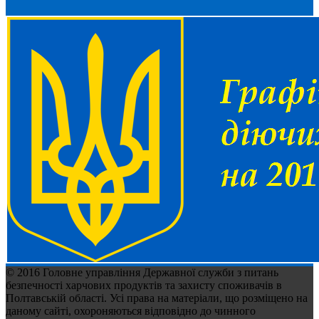
© 2016 Головне управління Державної служби з питань
безпечності харчових продуктів та захисту споживачів в
Полтавській області. Усі права на матеріали, що розміщено на
даному сайті, охороняються відповідно до чинного