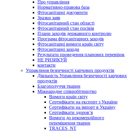
Про управління
Нормативно-правова база
Фітосанітарні документи
Зразки заяв
Фітосанітарний стан області
Фітосанітарний стан посівів
Плани заходів державного контролю
Програма фітосанітарних заходів
Фітосанітарні вимоги країн світу
Фітосанітарні заходи
Результати проведення планових перевірок
НЕ РИЗИКУЙ
контакти
Управління безпечності харчових продуктів
Діяльність Управління безпечності харчових
продуктів
Благополуччя тварин
Міжнародне співробітництво
Вимоги країн світу
Сертифікати на експорт з України
Сертифікати на імпорт в Україну
Сертифікати здоров’я
Вимоги до некомерційного
переміщення тварин
TRACES_NT