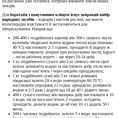
на рослинах уже оселився, потрібно вживати зовсім інших
заходів.
Для
боротьби з павутинним кліщем існує широкий вибір
народних засобів
– відварів і настоїв рослин, що мають
інсектицидні властивості й застосовуються для
обприскування. Наприклад:
200-400 г подрібнених коренів або 500 г свіжого листя
кульбаби лікарської залити відром теплої води (близько
40 ºC), настоювати 2-3 години, процідити й відразу ж
використовувати: вперше при розпусканні листя, вдруге
– після цвітіння, втретє – ще через 10-14 днів;
1 кг подрібненого сухого або 2 кг свіжого листя сірої
вільхи заливають водою та настоюють добу, після чого
півгодини кип’ятять і через півдоби проціджують;
1 кг подрібненої сухої або 3 кг свіжої ромашки
лікарської залити 10 л води температури 60-70 ºC,
настоювати упродовж 12 годин, процідити, розбавити
водою в 2-3 рази і додати від 10 до 40 г рідкого мила;
400 г сухого тютюну або махорки добу настоювати в 10
л води, після чого кип’ятити 2 години, остудити,
процідити, долити водою до об’єму 10 л і додати 50 г
мила;
500 г часнику подрібнити, залити 3 л води, настоювати