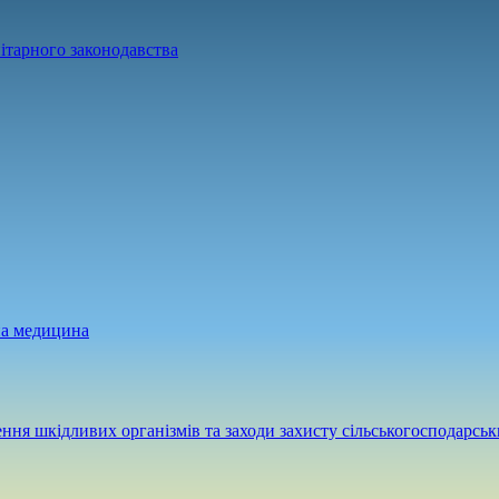
ітарного законодавства
на медицина
ння шкідливих організмів та заходи захисту сільськогосподарськ