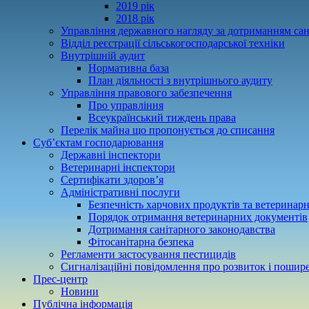
2019 рік
2018 рік
Управління державного нагляду за дотриманням сан
Відділ реєстрації сільськогосподарської техніки
Внутрішній аудит
Нормативна база
План діяльності з внутрішнього аудиту
Управління правового забезпечення
Про управління
Всеукраїнський тиждень права
Перелік майна що пропонується до списання
Суб’єктам господарювання
Державні інспектори
Ветеринарні інспектори
Сертифікати здоров’я
Адміністративні послуги
Безпечність харчових продуктів та ветеринар
Порядок отримання ветеринарних документів
Дотримання санітарного законодавства
Фітосанітарна безпека
Регламенти застосування пестицидів
Сигналізаційні повідомлення про розвиток і пошире
Прес-центр
Новини
Публічна інформація