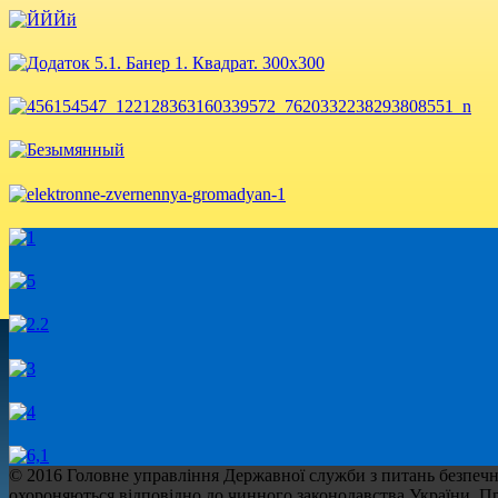
© 2016 Головне управління Державної служби з питань безпечнос
охороняються відповідно до чинного законодавства України. При