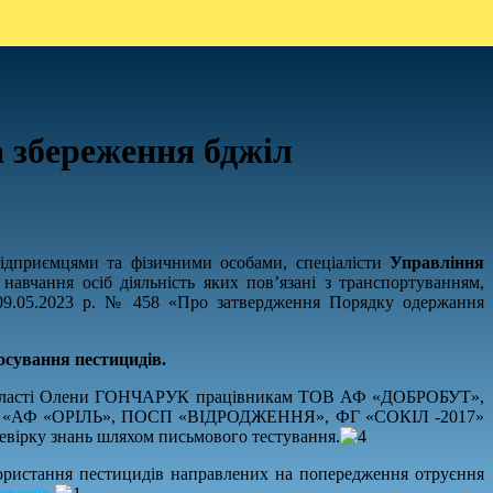
а збереження бджіл
підприємцями та фізичними особами, спеціалісти
Управління
вчання осіб діяльність яких пов’язані з транспортуванням,
 09.05.2023 р. № 458 «Про затвердження Порядку одержання
осування пестицидів.
ій області Олени ГОНЧАРУК працівникам ТОВ АФ «ДОБРОБУТ»,
АФ «ОРІЛЬ», ПОСП «ВІДРОДЖЕННЯ», ФГ «СОКІЛ -2017»
ревірку знань шляхом письмового тестування.
користання пестицидів направлених на попередження отруєння