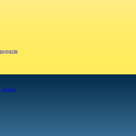
родуктів
 тварин