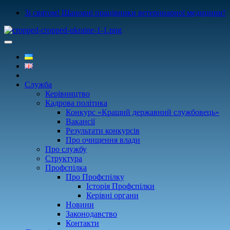
Зі святом! Шановні працівники ветеринарної медицини!
Служба
Керівництво
Кадрова політика
Конкурс «Кращий державний службовець»
Вакансії
Результати конкурсів
Про очищення влади
Про службу
Структура
Профспілка
Про Профспілку
Історія Профспілки
Керівні органи
Новини
Законодавство
Контакти