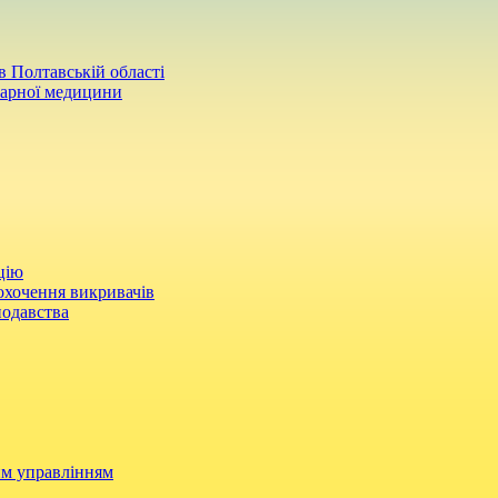
 Полтавській області
нарної медицини
цію
охочення викривачів
нодавства
им управлінням