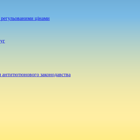
а регульованими цінами
луг
м антитютюнового законодавства