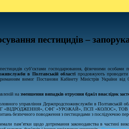
сування пестицидів – запорук
 пестицидів суб’єктами господарювання, фізичними особами 
поживслужби в Полтавській області
продовжують проводити на
дотриманням вимог Постанови Кабінету Міністрів України від
авленій на
зменшення випадків отруєння бджіл внаслідок заст
пеки Головного управління Держпродспоживслужби в Полтавськ
 «ВІДРОДЖЕННЯ», СФГ «УРОЖАЙ», ПСП «КОЛОС», ТОВ «
з питань безпечного поводження з пестицидами з послідуючою пе
тримали пам’ятки щодо дотримання законодавства в частині ви