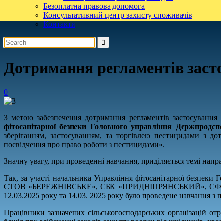
Безоплатна правова допомога
Консультативний центр захисту споживачів
Контакти
Дотримання регламентів засто
0
З метою забезпечення дотримання регламентів застосування
фітосанітарної безпеки Головного управління Держпродс
зберіганням, застосуванням, та торгівлею пестицидами з 
посвідчення про право роботи з пестицидами».
Значну увагу, при проведенні навчання, приділяється темі напр
Так, за участі начальника Управління фітосанітарної без
СТОВ «БЕРЕЖНІВСЬКЕ», СБК «ПРИДНІПРЯНСЬКИЙ», СФГ
12.03.2025 року та 14.03. 2025 року було проведене навчання 
Працівники зазначених сільськогосподарських організацій о