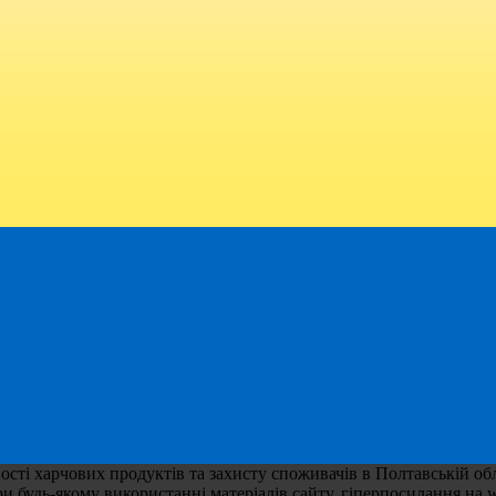
ті харчових продуктів та захисту споживачів в Полтавській обла
 будь-якому використанні матеріалів сайту, гіперпосилання на w