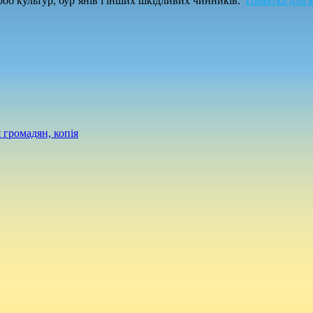
ороб культур, бур’янів і інших шкідливих чинників.
Памятка для а