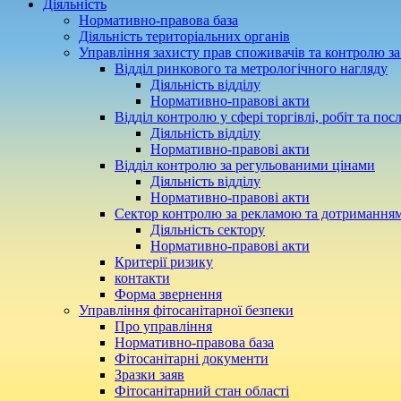
Діяльність
Нормативно-правова база
Діяльність територіальних органів
Управління захисту прав споживачів та контролю з
Відділ ринкового та метрологічного нагляду
Діяльність відділу
Нормативно-правові акти
Відділ контролю у сфері торгівлі, робіт та пос
Діяльність відділу
Нормативно-правові акти
Відділ контролю за регульованими цінами
Діяльність відділу
Нормативно-правові акти
Сектор контролю за рекламою та дотримання
Діяльність сектору
Нормативно-правові акти
Критерії ризику
контакти
Форма звернення
Управління фітосанітарної безпеки
Про управління
Нормативно-правова база
Фітосанітарні документи
Зразки заяв
Фітосанітарний стан області