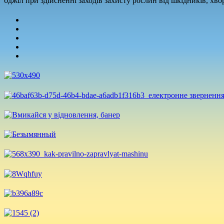
бджіл при здійсненні заходів захисту рослин від шкідників, хв