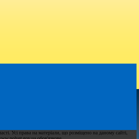
сті. Усі права на матеріали, що розміщено на даному сайті,
ww.polvet.gov.ua обов'язкове.