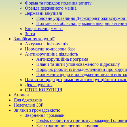
Форма та порядок подання запиту
Оренда державного майна
Державні закупівлі
Головне управління Держпродспоживслужби в
Полтавська обласна державна лікарня ветери
Енергоменеджмент
Звіти
Запобігання корупції
Актуальна інформація
Нормативно-правова база
Антикорупційна діяльність
Антикорупційна програма
Плани та звіти уповноваженого підрозділу
Порядок роботи із повідомленнями про коруп
Положення щодо впровадження механізмів за
Пам’ятки щодо дотримання антикорупційного зако
Декларування
СТОП КОРУПЦІЯ
Анонси
Для бджолярів
Нелегальні ЗЗР
Зв’язки з громадськістю
Звернення громадян
Графік особистого прийому громадян Головн
Електронне звернення громадян