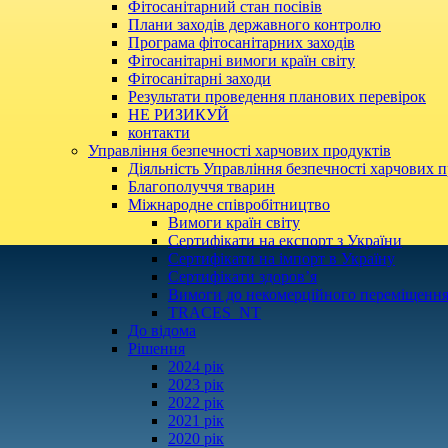
Фітосанітарний стан посівів
Плани заходів державного контролю
Програма фітосанітарних заходів
Фітосанітарні вимоги країн світу
Фітосанітарні заходи
Результати проведення планових перевірок
НЕ РИЗИКУЙ
контакти
Управління безпечності харчових продуктів
Діяльність Управління безпечності харчових п
Благополуччя тварин
Міжнародне співробітництво
Вимоги країн світу
Сертифікати на експорт з України
Сертифікати на імпорт в Україну
Сертифікати здоров’я
Вимоги до некомерційного переміщення
TRACES_NT
До відома
Рішення
2024 рік
2023 рік
2022 рік
2021 рік
2020 рік