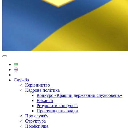
Служба
Керівництво
Кадрова політика
Конкурс «Кращий державний службовець»
Вакансії
Результати конкурсів
Про очищення влади
Про службу
Структура
Профспілка