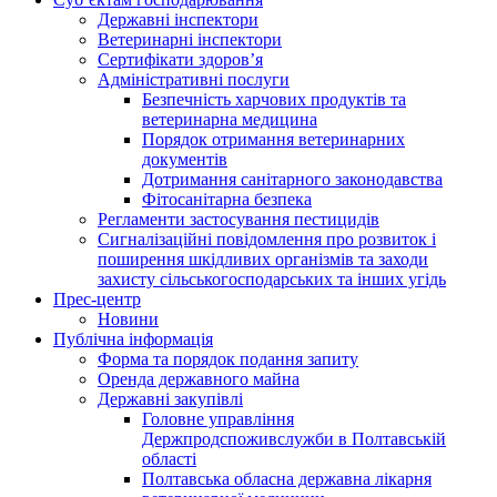
Державні інспектори
Ветеринарні інспектори
Сертифікати здоров’я
Адміністративні послуги
Безпечність харчових продуктів та
ветеринарна медицина
Порядок отримання ветеринарних
документів
Дотримання санітарного законодавства
Фітосанітарна безпека
Регламенти застосування пестицидів
Сигналізаційні повідомлення про розвиток і
поширення шкідливих організмів та заходи
захисту сільськогосподарських та інших угідь
Прес-центр
Новини
Публічна інформація
Форма та порядок подання запиту
Оренда державного майна
Державні закупівлі
Головне управління
Держпродспоживслужби в Полтавській
області
Полтавська обласна державна лікарня