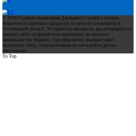
© 2016 Головне управління Державної служби з питань
безпечності харчових продуктів та захисту споживачів в
Полтавській області. Усі права на матеріали, що розміщено на
даному сайті, охороняються відповідно до чинного
законодавства України. При будь-якому використанні
матеріалів сайту, гіперпосилання на www.polvet.gov.ua
обов'язкове.
To Top