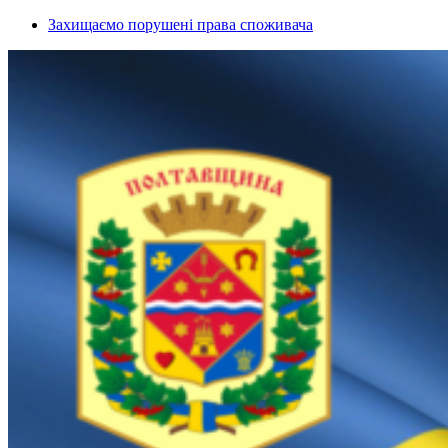
Захищаємо порушені права споживача