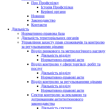
Про Профспілку
Історія Профспілки
Керівні органи
Новини
Законодавство
Контакти
Діяльність
Нормативно-правова база
Діяльність територіальних органів
Управління захисту прав споживачів та контролю
за регульованими цінами
Відділ ринкового та метрологічного нагляду
Діяльність відділу
Нормативно-правові акти
Відділ контролю у сфері торгівлі, робіт та
послуг
Діяльність відділу
Нормативно-правові акти
Відділ контролю за регульованими цінами
Діяльність відділу
Нормативно-правові акти
Сектор контролю за рекламою та
дотриманням антитютюнового
законодавства
Діяльність сектору