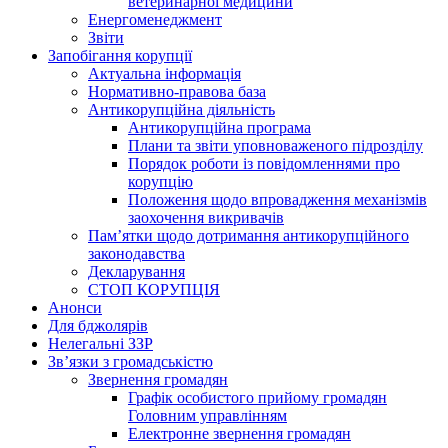
ветеринарної медицини
Енергоменеджмент
Звіти
Запобігання корупції
Актуальна інформація
Нормативно-правова база
Антикорупційна діяльність
Антикорупційна програма
Плани та звіти уповноваженого підрозділу
Порядок роботи із повідомленнями про
корупцію
Положення щодо впровадження механізмів
заохочення викривачів
Пам’ятки щодо дотримання антикорупційного
законодавства
Декларування
СТОП КОРУПЦІЯ
Анонси
Для бджолярів
Нелегальні ЗЗР
Зв’язки з громадськістю
Звернення громадян
Графік особистого прийому громадян
Головним управлінням
Електронне звернення громадян