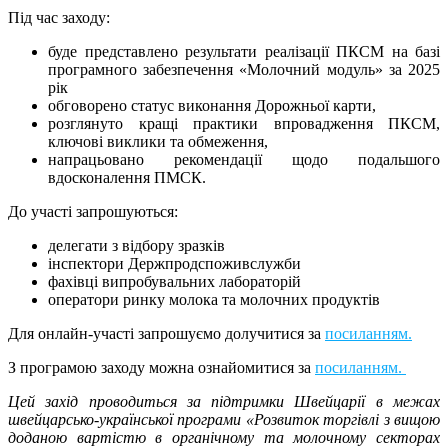
Під час заходу:
буде представлено результати реалізації ПКСМ на базі
програмного забезпечення «Молочний модуль» за 2025
рік
обговорено статус виконання Дорожньої карти,
розглянуто кращі практики впровадження ПКСМ,
ключові виклики та обмеження,
напрацьовано рекомендації щодо подальшого
вдосконалення ПМСК.
До участі запрошуються:
делегати з відбору зразків
інспектори Держпродспоживслужби
фахівці випробувальних лабораторій
оператори ринку молока та молочних продуктів
Для онлайн-участі запрошуємо долучитися за
посиланням.
З програмою заходу можна ознайомитися за
посиланням.
Цей захід проводиться за підтримки Швейцарії в межах
швейцарсько-української програми «Розвиток торгівлі з вищою
доданою вартістю в органічному та молочному секторах