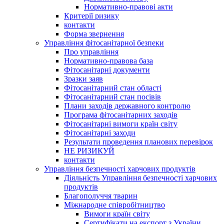
Нормативно-правові акти
Критерії ризику
контакти
Форма звернення
Управління фітосанітарної безпеки
Про управління
Нормативно-правова база
Фітосанітарні документи
Зразки заяв
Фітосанітарний стан області
Фітосанітарний стан посівів
Плани заходів державного контролю
Програма фітосанітарних заходів
Фітосанітарні вимоги країн світу
Фітосанітарні заходи
Результати проведення планових перевірок
НЕ РИЗИКУЙ
контакти
Управління безпечності харчових продуктів
Діяльність Управління безпечності харчових
продуктів
Благополуччя тварин
Міжнародне співробітництво
Вимоги країн світу
Сертифікати на експорт з України