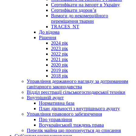
Сертифікати на імпорт в Україну
Сертифікати здоров’я
Вимоги до некомерційного
переміщення тварин
TRACES_NT
До відома
Рішення
2024 рік
2023 рік
2022 рік
2021 рік
2020 рік
2019 рік
2018 рік
Управління державного нагляду за дотриманням
санітарного законодавства
Відділ реєстрації сільськогосподарської техніки
Внутрішній аудит
Нормативна база
План діяльності з внутрішнього аудиту
Управління правового забезпечення
Про управління
Всеукраїнський тиждень права
Перелік майна що пропонується до списання
Суб’єктам господарювання