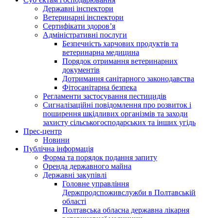
Державні інспектори
Ветеринарні інспектори
Сертифікати здоров’я
Адміністративні послуги
Безпечність харчових продуктів та
ветеринарна медицина
Порядок отримання ветеринарних
документів
Дотримання санітарного законодавства
Фітосанітарна безпека
Регламенти застосування пестицидів
Сигналізаційні повідомлення про розвиток і
поширення шкідливих організмів та заходи
захисту сільськогосподарських та інших угідь
Прес-центр
Новини
Публічна інформація
Форма та порядок подання запиту
Оренда державного майна
Державні закупівлі
Головне управління
Держпродспоживслужби в Полтавській
області
Полтавська обласна державна лікарня