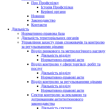
Про Профспілку
Історія Профспілки
Керівні органи
Новини
Законодавство
Контакти
Діяльність
Нормативно-правова база
Діяльність територіальних органів
Управління захисту прав споживачів та контролю
за регульованими цінами
Відділ ринкового та метрологічного нагляду
Діяльність відділу
Нормативно-правові акти
Відділ контролю у сфері торгівлі, робіт та
послуг
Діяльність відділу
Нормативно-правові акти
Відділ контролю за регульованими цінами
Діяльність відділу
Нормативно-правові акти
Сектор контролю за рекламою та
дотриманням антитютюнового
законодавства
Діяльність сектору