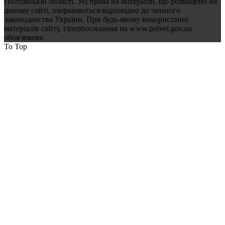
Полтавській області. Усі права на матеріали, що розміщено на
даному сайті, охороняються відповідно до чинного
законодавства України. При будь-якому використанні
матеріалів сайту, гіперпосилання на www.polvet.gov.ua
обов'язкове.
To Top