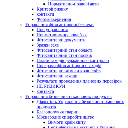
Нормативно-правові акти
Критерії ризику
контакти
Форма звернення
Управління фітосанітарної безпеки
Про управління
Нормативно-правова база
Фітосанітарні документи
Зразки заяв
Фітосанітарний стан області
Фітосанітарний стан посівів
Плани заходів державного контролю
Програма фітосанітарних заходів
Фітосанітарні вимоги країн світу
Фітосанітарні заходи
Результати проведення планових перевірок
НЕ РИЗИКУЙ
контакти
Управління безпечності харчових продуктів
Діяльність Управління безпечності харчових
продуктів
Благополуччя тварин
Міжнародне співробітництво
Вимоги країн світу
Сертифікати на експорт з України