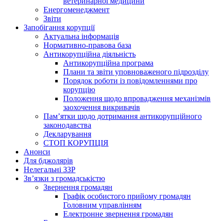
ветеринарної медицини
Енергоменеджмент
Звіти
Запобігання корупції
Актуальна інформація
Нормативно-правова база
Антикорупційна діяльність
Антикорупційна програма
Плани та звіти уповноваженого підрозділу
Порядок роботи із повідомленнями про
корупцію
Положення щодо впровадження механізмів
заохочення викривачів
Пам’ятки щодо дотримання антикорупційного
законодавства
Декларування
СТОП КОРУПЦІЯ
Анонси
Для бджолярів
Нелегальні ЗЗР
Зв’язки з громадськістю
Звернення громадян
Графік особистого прийому громадян
Головним управлінням
Електронне звернення громадян