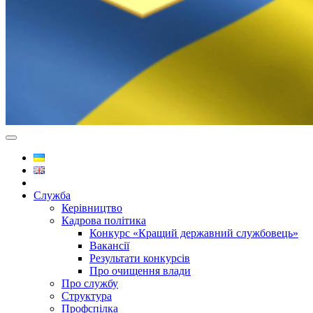
Служба
Керівництво
Кадрова політика
Конкурс «Кращий державний службовець»
Вакансії
Результати конкурсів
Про очищення влади
Про службу
Структура
Профспілка