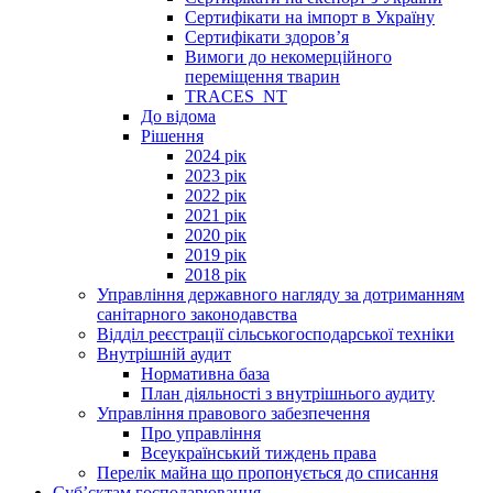
Сертифікати на імпорт в Україну
Сертифікати здоров’я
Вимоги до некомерційного
переміщення тварин
TRACES_NT
До відома
Рішення
2024 рік
2023 рік
2022 рік
2021 рік
2020 рік
2019 рік
2018 рік
Управління державного нагляду за дотриманням
санітарного законодавства
Відділ реєстрації сільськогосподарської техніки
Внутрішній аудит
Нормативна база
План діяльності з внутрішнього аудиту
Управління правового забезпечення
Про управління
Всеукраїнський тиждень права
Перелік майна що пропонується до списання
Суб’єктам господарювання