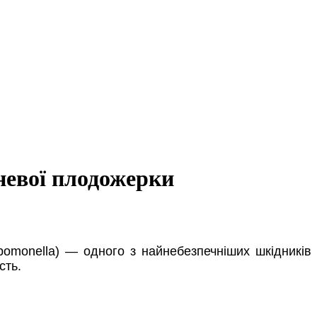
невої плодожерки
pomonella) — одного з найнебезпечніших шкідників
сть.