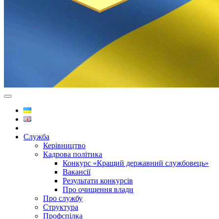
Служба
Керівництво
Кадрова політика
Конкурс «Кращий державний службовець»
Вакансії
Результати конкурсів
Про очищення влади
Про службу
Структура
Профспілка