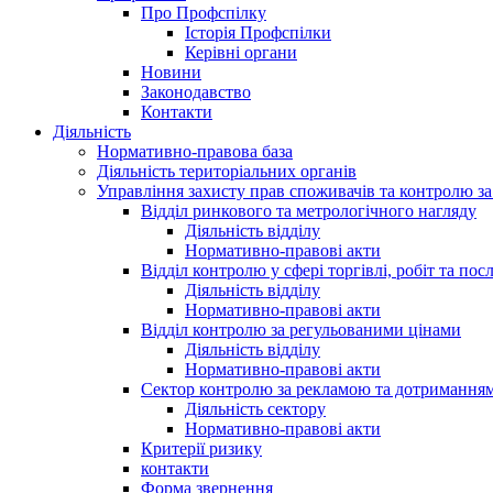
Про Профспілку
Історія Профспілки
Керівні органи
Новини
Законодавство
Контакти
Діяльність
Нормативно-правова база
Діяльність територіальних органів
Управління захисту прав споживачів та контролю з
Відділ ринкового та метрологічного нагляду
Діяльність відділу
Нормативно-правові акти
Відділ контролю у сфері торгівлі, робіт та пос
Діяльність відділу
Нормативно-правові акти
Відділ контролю за регульованими цінами
Діяльність відділу
Нормативно-правові акти
Сектор контролю за рекламою та дотримання
Діяльність сектору
Нормативно-правові акти
Критерії ризику
контакти
Форма звернення