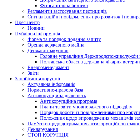
Фітосанітарна безпека
Регламенти застосування пестицидів
Сигналізаційні повідомлення про розвиток і пошире
Прес-центр
Новини
Публічна інформація
Форма та порядок подання запиту
Оренда державного майна
Державні закупівлі
Головне управління Держпродспоживслужби в
Полтавська обласна державна лікарня ветери
Енергоменеджмент
Звіти
Запобігання корупції
Актуальна інформація
Нормативно-правова база
Антикорупційна діяльність
Антикорупційна програма
Плани та звіти уповноваженого підрозділу
Порядок роботи із повідомленнями про коруп
Положення щодо впровадження механізмів за
Пам’ятки щодо дотримання антикорупційного зако
Декларування
СТОП КОРУПЦІЯ