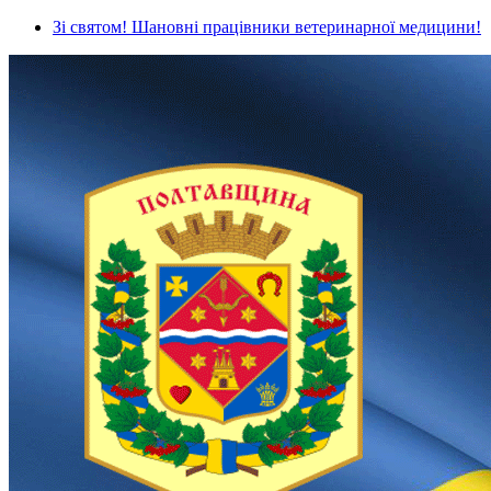
Зі святом! Шановні працівники ветеринарної медицини!