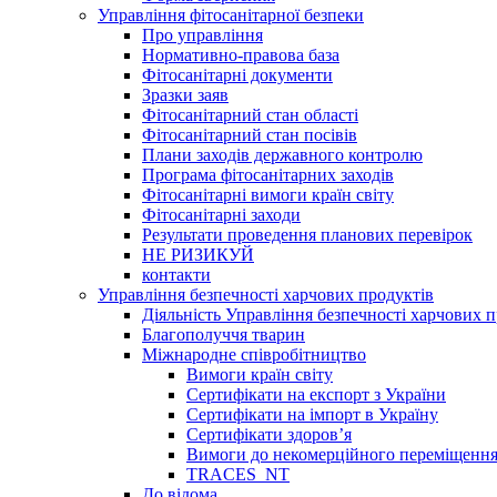
Управління фітосанітарної безпеки
Про управління
Нормативно-правова база
Фітосанітарні документи
Зразки заяв
Фітосанітарний стан області
Фітосанітарний стан посівів
Плани заходів державного контролю
Програма фітосанітарних заходів
Фітосанітарні вимоги країн світу
Фітосанітарні заходи
Результати проведення планових перевірок
НЕ РИЗИКУЙ
контакти
Управління безпечності харчових продуктів
Діяльність Управління безпечності харчових п
Благополуччя тварин
Міжнародне співробітництво
Вимоги країн світу
Сертифікати на експорт з України
Сертифікати на імпорт в Україну
Сертифікати здоров’я
Вимоги до некомерційного переміщення
TRACES_NT
До відома