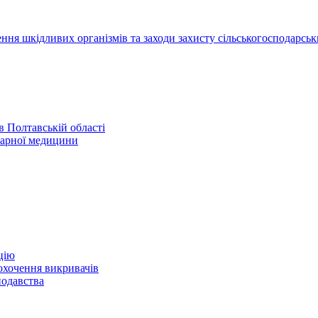
ння шкідливих організмів та заходи захисту сільськогосподарськ
 Полтавській області
нарної медицини
цію
охочення викривачів
нодавства