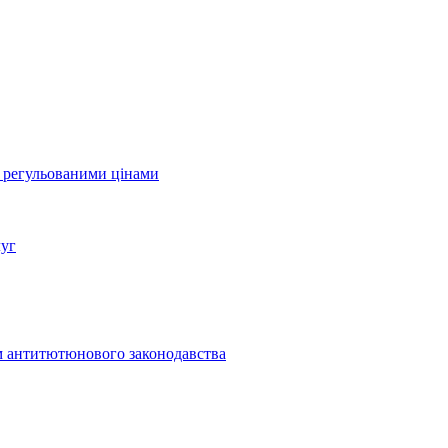
а регульованими цінами
луг
м антитютюнового законодавства