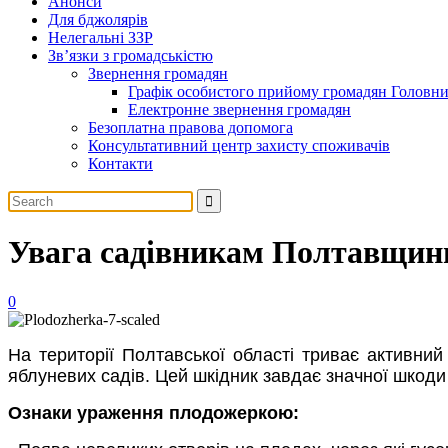
Анонси
Для бджолярів
Нелегальні ЗЗР
Зв’язки з громадськістю
Звернення громадян
Графік особистого прийому громадян Головн
Електронне звернення громадян
Безоплатна правова допомога
Консультативний центр захисту споживачів
Контакти
Увага садівникам Полтавщини
0
На території Полтавської області триває активни
яблуневих садів. Цей шкідник завдає значної шкоди
Ознаки ураження плодожеркою: