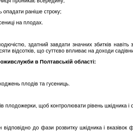
ениця проникає всередину;
ь опадати раніше строку;
сениці на плодах.
ючістю, здатний завдати значних збитків навіть з
ти відсотків, що суттєво впливає на доходи садівникі
оживслужби в Полтавській області:
оджень плодів та гусениць.
ів плодожерки, щоб контролювати рівень шкідника і 
 відповідно до фази розвитку шкідника і вказівок 