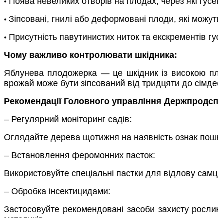
Поява невеликих отворів на плодах, через які гус
•
Зіпсовані, гнилі або деформовані плоди, які можут
•
Присутність павутинистих ниток та екскрементів гу
•
Чому важливо контролювати шкідника:
Яблунева плодожерка — це шкідник із високою плод
врожай може бути зіпсований від тридцяти до сімдеся
Рекомендації Головного управління Держпродсп
– Регулярний моніторинг садів:
Оглядайте дерева щотижня на наявність ознак пошк
– Встановлення феромонних пасток:
Використовуйте спеціальні пастки для відлову самц
– Обробка інсектицидами:
Застосовуйте рекомендовані засоби захисту рослин