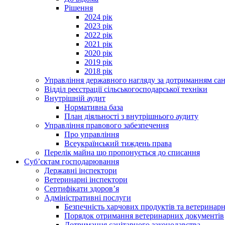
Рішення
2024 рік
2023 рік
2022 рік
2021 рік
2020 рік
2019 рік
2018 рік
Управління державного нагляду за дотриманням сан
Відділ реєстрації сільськогосподарської техніки
Внутрішній аудит
Нормативна база
План діяльності з внутрішнього аудиту
Управління правового забезпечення
Про управління
Всеукраїнський тиждень права
Перелік майна що пропонується до списання
Суб’єктам господарювання
Державні інспектори
Ветеринарні інспектори
Сертифікати здоров’я
Адміністративні послуги
Безпечність харчових продуктів та ветеринар
Порядок отримання ветеринарних документів
Дотримання санітарного законодавства