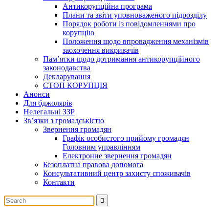
Антикорупційна програма
Плани та звіти уповноваженого підрозділу
Порядок роботи із повідомленнями про
корупцію
Положення щодо впровадження механізмів
заохочення викривачів
Пам’ятки щодо дотримання антикорупційного
законодавства
Декларування
СТОП КОРУПЦІЯ
Анонси
Для бджолярів
Нелегальні ЗЗР
Зв’язки з громадськістю
Звернення громадян
Графік особистого прийому громадян
Головним управлінням
Електронне звернення громадян
Безоплатна правова допомога
Консультативний центр захисту споживачів
Контакти