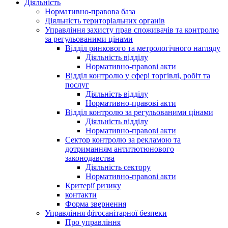
Діяльність
Нормативно-правова база
Діяльність територіальних органів
Управління захисту прав споживачів та контролю
за регульованими цінами
Відділ ринкового та метрологічного нагляду
Діяльність відділу
Нормативно-правові акти
Відділ контролю у сфері торгівлі, робіт та
послуг
Діяльність відділу
Нормативно-правові акти
Відділ контролю за регульованими цінами
Діяльність відділу
Нормативно-правові акти
Сектор контролю за рекламою та
дотриманням антитютюнового
законодавства
Діяльність сектору
Нормативно-правові акти
Критерії ризику
контакти
Форма звернення
Управління фітосанітарної безпеки
Про управління