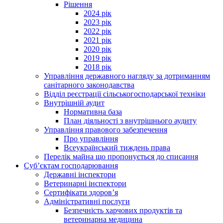
Рішення
2024 рік
2023 рік
2022 рік
2021 рік
2020 рік
2019 рік
2018 рік
Управління державного нагляду за дотриманням
санітарного законодавства
Відділ реєстрації сільськогосподарської техніки
Внутрішній аудит
Нормативна база
План діяльності з внутрішнього аудиту
Управління правового забезпечення
Про управління
Всеукраїнський тиждень права
Перелік майна що пропонується до списання
Суб’єктам господарювання
Державні інспектори
Ветеринарні інспектори
Сертифікати здоров’я
Адміністративні послуги
Безпечність харчових продуктів та
ветеринарна медицина