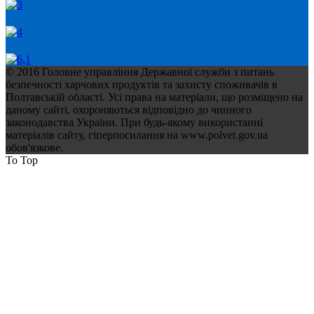
© 2016 Головне управління Державної служби з питань
безпечності харчових продуктів та захисту споживачів в
Полтавській області. Усі права на матеріали, що розміщено на
даному сайті, охороняються відповідно до чинного
законодавства України. При будь-якому використанні
матеріалів сайту, гіперпосилання на www.polvet.gov.ua
обов'язкове.
To Top