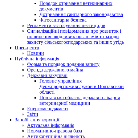
Порядок отримання ветеринарних
документів
Дотримання санітарного законодавства
Фітосанітарна безпека
Регламенти застосування пестицидів
Сигналізаційні повідомлення про розвиток і
поширення шкідливих організмів та заходи
захисту сільськогосподарських та інших угідь
Прес-центр
Новини
Публічна інформація
Форма та порядок подання запиту
Оренда державного майна
Державні закупівлі
Головне управління
Держпродспоживслужби в Полтавській
області
Полтавська обласна державна лікарня
ветеринарної медицини
Енергоменеджмент
Звіти
Запобігання корупції
Актуальна інформація
Нормативно-правова база
Антикорупційна діяльність