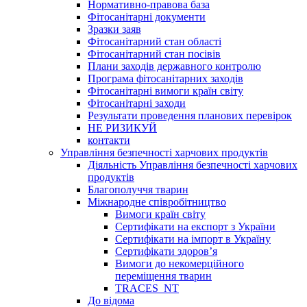
Нормативно-правова база
Фітосанітарні документи
Зразки заяв
Фітосанітарний стан області
Фітосанітарний стан посівів
Плани заходів державного контролю
Програма фітосанітарних заходів
Фітосанітарні вимоги країн світу
Фітосанітарні заходи
Результати проведення планових перевірок
НЕ РИЗИКУЙ
контакти
Управління безпечності харчових продуктів
Діяльність Управління безпечності харчових
продуктів
Благополуччя тварин
Міжнародне співробітництво
Вимоги країн світу
Сертифікати на експорт з України
Сертифікати на імпорт в Україну
Сертифікати здоров’я
Вимоги до некомерційного
переміщення тварин
TRACES_NT
До відома