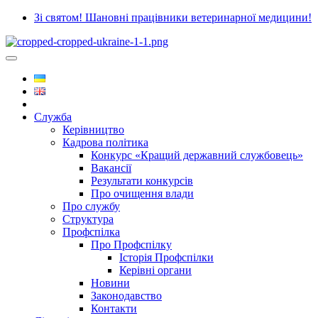
Зі святом! Шановні працівники ветеринарної медицини!
Служба
Керівництво
Кадрова політика
Конкурс «Кращий державний службовець»
Вакансії
Результати конкурсів
Про очищення влади
Про службу
Структура
Профспілка
Про Профспілку
Історія Профспілки
Керівні органи
Новини
Законодавство
Контакти