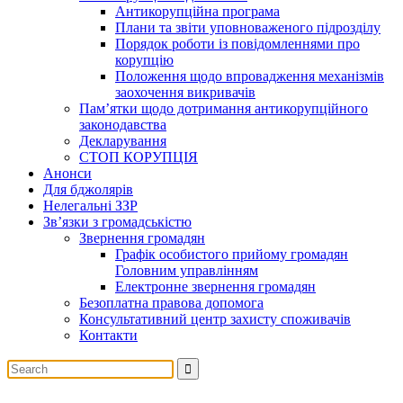
Антикорупційна програма
Плани та звіти уповноваженого підрозділу
Порядок роботи із повідомленнями про
корупцію
Положення щодо впровадження механізмів
заохочення викривачів
Пам’ятки щодо дотримання антикорупційного
законодавства
Декларування
СТОП КОРУПЦІЯ
Анонси
Для бджолярів
Нелегальні ЗЗР
Зв’язки з громадськістю
Звернення громадян
Графік особистого прийому громадян
Головним управлінням
Електронне звернення громадян
Безоплатна правова допомога
Консультативний центр захисту споживачів
Контакти