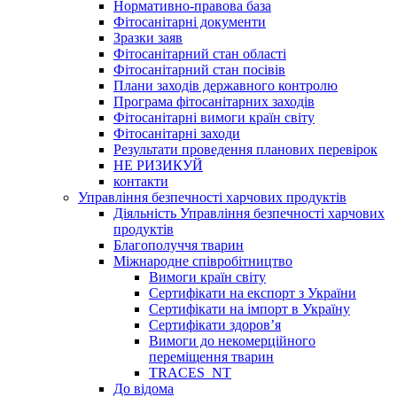
Нормативно-правова база
Фітосанітарні документи
Зразки заяв
Фітосанітарний стан області
Фітосанітарний стан посівів
Плани заходів державного контролю
Програма фітосанітарних заходів
Фітосанітарні вимоги країн світу
Фітосанітарні заходи
Результати проведення планових перевірок
НЕ РИЗИКУЙ
контакти
Управління безпечності харчових продуктів
Діяльність Управління безпечності харчових
продуктів
Благополуччя тварин
Міжнародне співробітництво
Вимоги країн світу
Сертифікати на експорт з України
Сертифікати на імпорт в Україну
Сертифікати здоров’я
Вимоги до некомерційного
переміщення тварин
TRACES_NT
До відома