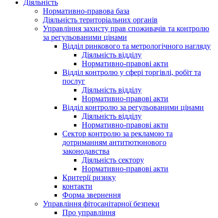
Діяльність
Нормативно-правова база
Діяльність територіальних органів
Управління захисту прав споживачів та контролю
за регульованими цінами
Відділ ринкового та метрологічного нагляду
Діяльність відділу
Нормативно-правові акти
Відділ контролю у сфері торгівлі, робіт та
послуг
Діяльність відділу
Нормативно-правові акти
Відділ контролю за регульованими цінами
Діяльність відділу
Нормативно-правові акти
Сектор контролю за рекламою та
дотриманням антитютюнового
законодавства
Діяльність сектору
Нормативно-правові акти
Критерії ризику
контакти
Форма звернення
Управління фітосанітарної безпеки
Про управління