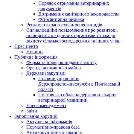
Порядок отримання ветеринарних
документів
Дотримання санітарного законодавства
Фітосанітарна безпека
Регламенти застосування пестицидів
Сигналізаційні повідомлення про розвиток і
поширення шкідливих організмів та заходи
захисту сільськогосподарських та інших угідь
Прес-центр
Новини
Публічна інформація
Форма та порядок подання запиту
Оренда державного майна
Державні закупівлі
Головне управління
Держпродспоживслужби в Полтавській
області
Полтавська обласна державна лікарня
ветеринарної медицини
Енергоменеджмент
Звіти
Запобігання корупції
Актуальна інформація
Нормативно-правова база
Антикорупційна діяльність