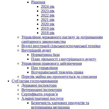
Рішення
2024 рік
2023 рік
2022 рік
2021 рік
2020 рік
2019 рік
2018 рік
Управління державного нагляду за дотриманням
санітарного законодавства
Відділ реєстрації сільськогосподарської техніки
Внутрішній аудит
Нормативна база
План діяльності з внутрішнього аудиту
Управління правового забезпечення
Про управління
Всеукраїнський тиждень права
Перелік майна що пропонується до списання
Суб’єктам господарювання
Державні інспектори
Ветеринарні інспектори
Сертифікати здоров’я
Адміністративні послуги
Безпечність харчових продуктів та
ветеринарна медицина