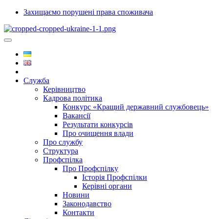
Захищаємо порушені права споживача
Служба
Керівництво
Кадрова політика
Конкурс «Кращий державний службовець»
Вакансії
Результати конкурсів
Про очищення влади
Про службу
Структура
Профспілка
Про Профспілку
Історія Профспілки
Керівні органи
Новини
Законодавство
Контакти