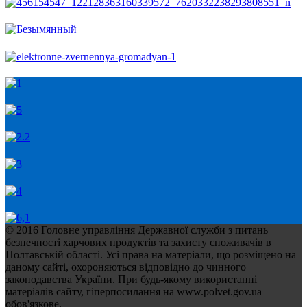
© 2016 Головне управління Державної служби з питань
безпечності харчових продуктів та захисту споживачів в
Полтавській області. Усі права на матеріали, що розміщено на
даному сайті, охороняються відповідно до чинного
законодавства України. При будь-якому використанні
матеріалів сайту, гіперпосилання на www.polvet.gov.ua
обов'язкове.