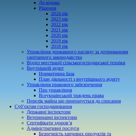
До відома
Рішення
2024 рік
2023 рік
2022 рік
2021 рік
2020 рік
2019 рік
2018 рік
Управління державного нагляду за дотриманням
санітарного законодавства
Відділ реєстрації сільськогосподарської техніки
Внутрішній аудит
Нормативна база
План діяльності з внутрішнього аудиту
Управління правового забезпечення
Про управління
Всеукраїнський тиждень права
Перелік майна що пропонується до списання
Суб’єктам господарювання
Державні інспектори
Ветеринарні інспектори
Сертифікати здоров’я
Адміністративні послуги
Безпечність харчових продуктів та