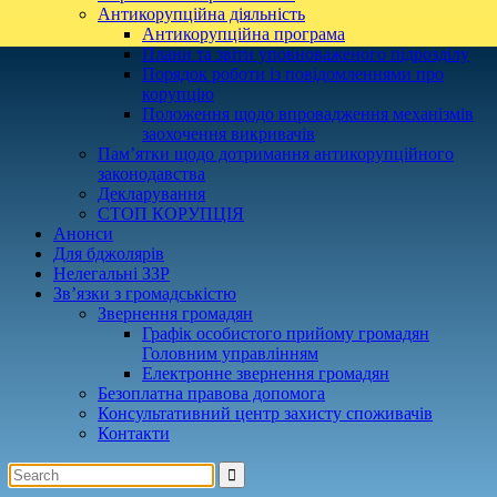
Антикорупційна діяльність
Антикорупційна програма
Плани та звіти уповноваженого підрозділу
Порядок роботи із повідомленнями про
корупцію
Положення щодо впровадження механізмів
заохочення викривачів
Пам’ятки щодо дотримання антикорупційного
законодавства
Декларування
СТОП КОРУПЦІЯ
Анонси
Для бджолярів
Нелегальні ЗЗР
Зв’язки з громадськістю
Звернення громадян
Графік особистого прийому громадян
Головним управлінням
Електронне звернення громадян
Безоплатна правова допомога
Консультативний центр захисту споживачів
Контакти