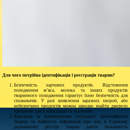
Для чого потрібна ідентифікація і реєстрація тварин?
Безпечність харчових продуктів. Відстеження
походження м’яса, молока та інших продуктів
тваринного походження гарантує їхню безпечність для
споживачів. У разі виявлення заразних хвороб, або
небезпечних продуктів можна швидко знайти джерело
проблеми для її локалізації та усунення.
Контроль за епізоотичною ситуацією. Ідентифікація
тварин та наявність інформації про них в Єдиному
державному реєстрі тварин дають можливість