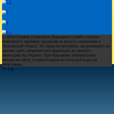
© 2016 Головне управління Державної служби з питань
безпечності харчових продуктів та захисту споживачів в
Полтавській області. Усі права на матеріали, що розміщено на
даному сайті, охороняються відповідно до чинного
законодавства України. При будь-якому використанні
матеріалів сайту, гіперпосилання на www.polvet.gov.ua
обов'язкове.
To Top