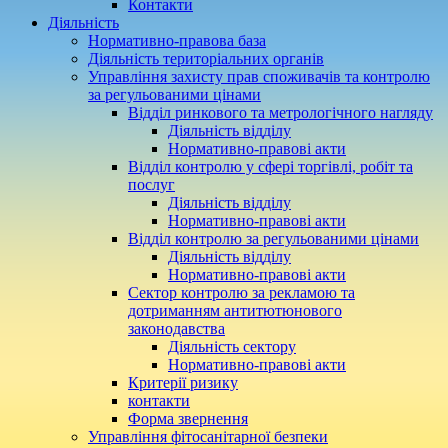
Контакти
Діяльність
Нормативно-правова база
Діяльність територіальних органів
Управління захисту прав споживачів та контролю
за регульованими цінами
Відділ ринкового та метрологічного нагляду
Діяльність відділу
Нормативно-правові акти
Відділ контролю у сфері торгівлі, робіт та
послуг
Діяльність відділу
Нормативно-правові акти
Відділ контролю за регульованими цінами
Діяльність відділу
Нормативно-правові акти
Сектор контролю за рекламою та
дотриманням антитютюнового
законодавства
Діяльність сектору
Нормативно-правові акти
Критерії ризику
контакти
Форма звернення
Управління фітосанітарної безпеки