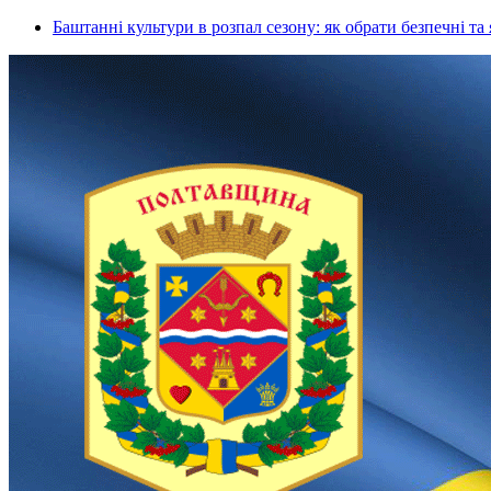
Баштанні культури в розпал сезону: як обрати безпечні та 