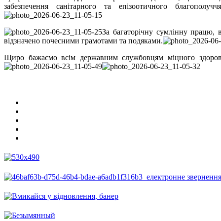
забезпечення санітарного та епізоотичного благополуч
За багаторічну сумлінну працю, 
відзначено почесними грамотами та подяками.
Щиро бажаємо всім державним службовцям міцного здоров’я