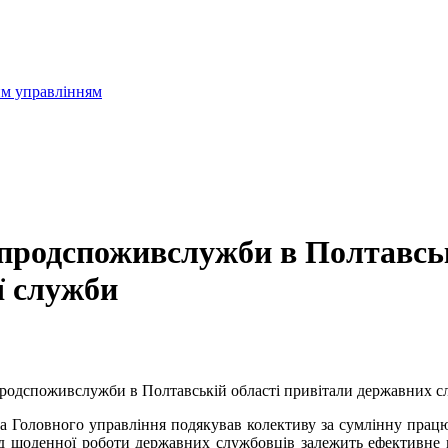
им управлінням
продспоживслужби в Полтавськ
ї служби
родспоживслужби в Полтавській області привітали державних сл
а Головного управління подякував колективу за сумлінну працю
 від щоденної роботи державних службовців залежить ефективне 