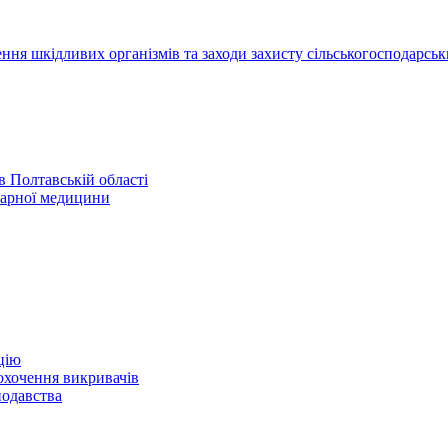
ння шкідливих організмів та заходи захисту сільськогосподарськ
 Полтавській області
нарної медицини
цію
охочення викривачів
нодавства