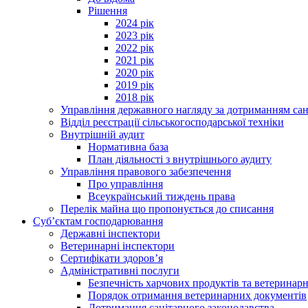
Рішення
2024 рік
2023 рік
2022 рік
2021 рік
2020 рік
2019 рік
2018 рік
Управління державного нагляду за дотриманням сан
Відділ реєстрації сільськогосподарської техніки
Внутрішній аудит
Нормативна база
План діяльності з внутрішнього аудиту
Управління правового забезпечення
Про управління
Всеукраїнський тиждень права
Перелік майна що пропонується до списання
Суб’єктам господарювання
Державні інспектори
Ветеринарні інспектори
Сертифікати здоров’я
Адміністративні послуги
Безпечність харчових продуктів та ветеринар
Порядок отримання ветеринарних документів
Дотримання санітарного законодавства