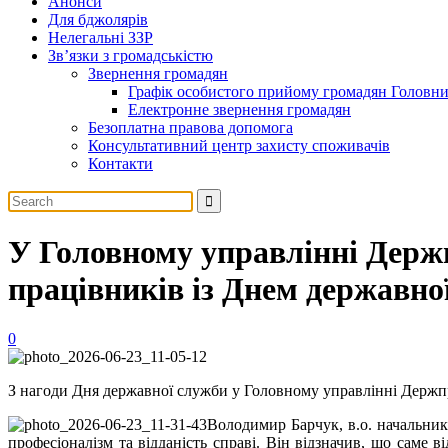
Анонси
Для бджолярів
Нелегальні ЗЗР
Зв’язки з громадськістю
Звернення громадян
Графік особистого прийому громадян Головн
Електронне звернення громадян
Безоплатна правова допомога
Консультативний центр захисту споживачів
Контакти
У Головному управлінні Держ
працівників із Днем державно
0
З нагоди Дня державної служби у Головному управлінні Держп
Володимир Барчук, в.о. начальник
професіоналізм та відданість справі. Він відзначив, що саме