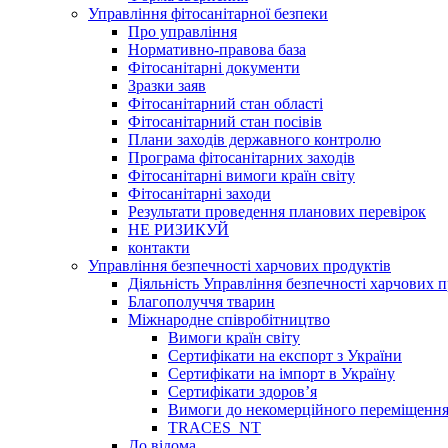
Управління фітосанітарної безпеки
Про управління
Нормативно-правова база
Фітосанітарні документи
Зразки заяв
Фітосанітарний стан області
Фітосанітарний стан посівів
Плани заходів державного контролю
Програма фітосанітарних заходів
Фітосанітарні вимоги країн світу
Фітосанітарні заходи
Результати проведення планових перевірок
НЕ РИЗИКУЙ
контакти
Управління безпечності харчових продуктів
Діяльність Управління безпечності харчових п
Благополуччя тварин
Міжнародне співробітництво
Вимоги країн світу
Сертифікати на експорт з України
Сертифікати на імпорт в Україну
Сертифікати здоров’я
Вимоги до некомерційного переміщення
TRACES_NT
До відома