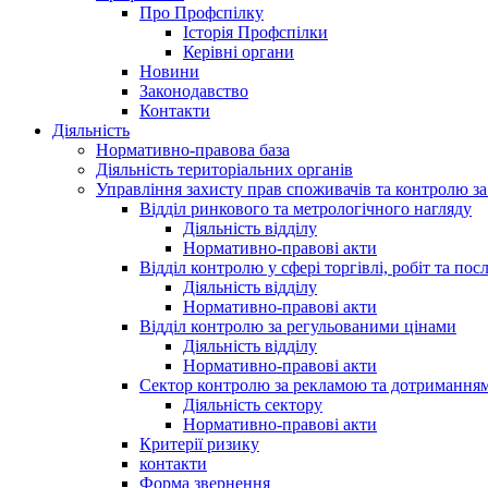
Про Профспілку
Історія Профспілки
Керівні органи
Новини
Законодавство
Контакти
Діяльність
Нормативно-правова база
Діяльність територіальних органів
Управління захисту прав споживачів та контролю з
Відділ ринкового та метрологічного нагляду
Діяльність відділу
Нормативно-правові акти
Відділ контролю у сфері торгівлі, робіт та пос
Діяльність відділу
Нормативно-правові акти
Відділ контролю за регульованими цінами
Діяльність відділу
Нормативно-правові акти
Сектор контролю за рекламою та дотримання
Діяльність сектору
Нормативно-правові акти
Критерії ризику
контакти
Форма звернення