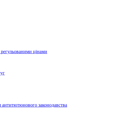
а регульованими цінами
луг
м антитютюнового законодавства