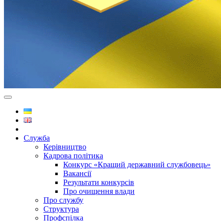
Служба
Керівництво
Кадрова політика
Конкурс «Кращий державний службовець»
Вакансії
Результати конкурсів
Про очищення влади
Про службу
Структура
Профспілка