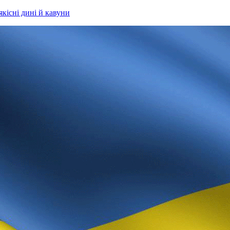
якісні дині й кавуни