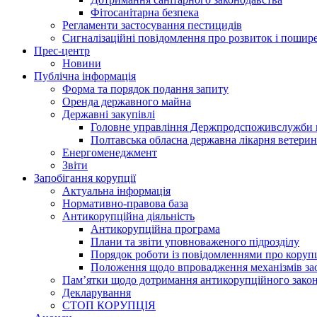
Фітосанітарна безпека
Регламенти застосування пестицидів
Сигналізаційні повідомлення про розвиток і пошире
Прес-центр
Новини
Публічна інформація
Форма та порядок подання запиту
Оренда державного майна
Державні закупівлі
Головне управління Держпродспоживслужби в
Полтавська обласна державна лікарня ветери
Енергоменеджмент
Звіти
Запобігання корупції
Актуальна інформація
Нормативно-правова база
Антикорупційна діяльність
Антикорупційна програма
Плани та звіти уповноваженого підрозділу
Порядок роботи із повідомленнями про коруп
Положення щодо впровадження механізмів за
Пам’ятки щодо дотримання антикорупційного зако
Декларування
СТОП КОРУПЦІЯ