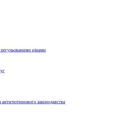
а регульованими цінами
луг
м антитютюнового законодавства