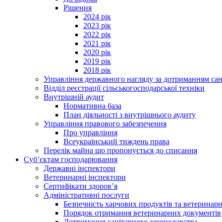
Рішення
2024 рік
2023 рік
2022 рік
2021 рік
2020 рік
2019 рік
2018 рік
Управління державного нагляду за дотриманням сан
Відділ реєстрації сільськогосподарської техніки
Внутрішній аудит
Нормативна база
План діяльності з внутрішнього аудиту
Управління правового забезпечення
Про управління
Всеукраїнський тиждень права
Перелік майна що пропонується до списання
Суб’єктам господарювання
Державні інспектори
Ветеринарні інспектори
Сертифікати здоров’я
Адміністративні послуги
Безпечність харчових продуктів та ветеринар
Порядок отримання ветеринарних документів
Дотримання санітарного законодавства