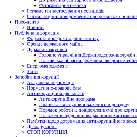
Фітосанітарна безпека
Регламенти застосування пестицидів
Сигналізаційні повідомлення про розвиток і пошире
Прес-центр
Новини
Публічна інформація
Форма та порядок подання запиту
Оренда державного майна
Державні закупівлі
Головне управління Держпродспоживслужби в
Полтавська обласна державна лікарня ветери
Енергоменеджмент
Звіти
Запобігання корупції
Актуальна інформація
Нормативно-правова база
Антикорупційна діяльність
Антикорупційна програма
Плани та звіти уповноваженого підрозділу
Порядок роботи із повідомленнями про коруп
Положення щодо впровадження механізмів за
Пам’ятки щодо дотримання антикорупційного зако
Декларування
СТОП КОРУПЦІЯ