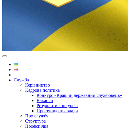
Служба
Керівництво
Кадрова політика
Конкурс «Кращий державний службовець»
Вакансії
Результати конкурсів
Про очищення влади
Про службу
Структура
Профспілка