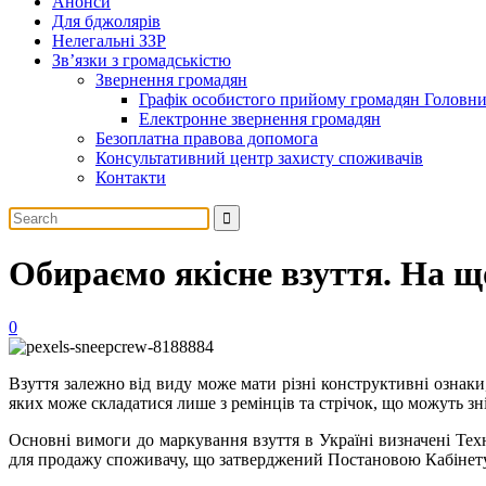
Анонси
Для бджолярів
Нелегальні ЗЗР
Зв’язки з громадськістю
Звернення громадян
Графік особистого прийому громадян Головн
Електронне звернення громадян
Безоплатна правова допомога
Консультативний центр захисту споживачів
Контакти
Обираємо якісне взуття. На щ
0
Взуття залежно від виду може мати різні конструктивні ознаки
яких може складатися лише з ремінців та стрічок, що можуть зн
Основні вимоги до маркування взуття в Україні визначені Те
для продажу споживачу, що затверджений Постановою Кабінету 