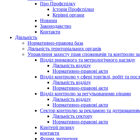
Про Профспілку
Історія Профспілки
Керівні органи
Новини
Законодавство
Контакти
Діяльність
Нормативно-правова база
Діяльність територіальних органів
Управління захисту прав споживачів та контролю з
Відділ ринкового та метрологічного нагляду
Діяльність відділу
Нормативно-правові акти
Відділ контролю у сфері торгівлі, робіт та пос
Діяльність відділу
Нормативно-правові акти
Відділ контролю за регульованими цінами
Діяльність відділу
Нормативно-правові акти
Сектор контролю за рекламою та дотримання
Діяльність сектору
Нормативно-правові акти
Критерії ризику
контакти
Форма звернення