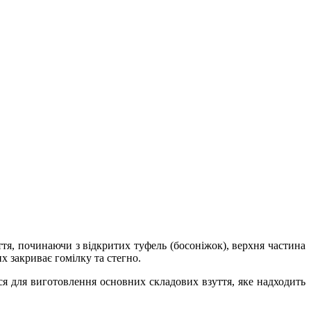
ття, починаючи з відкритих туфель (босоніжок), верхня частина
х закриває гомілку та стегно.
я для виготовлення основних складових взуття, яке надходить