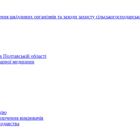
ння шкідливих організмів та заходи захисту сільськогосподарськ
 Полтавській області
нарної медицини
цію
охочення викривачів
нодавства