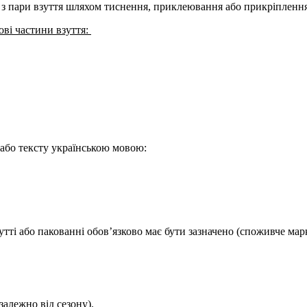
з пари взуття шляхом тиснення, приклеювання або прикріплення
ові частини взуття:
 або тексту українською мовою:
зутті або пакованні обов’язково має бути зазначено (споживче мар
залежно від сезону).