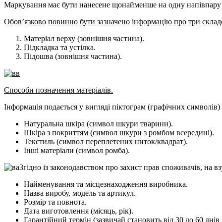
Маркування має бути нанесене щонайменше на одну напівпару 
Обов’язково повинно бути зазначено інформацію про три склад
Матеріал верху (зовнішня частина).
Підкладка та устілка.
Підошва (зовнішня частина).
Способи позначення матеріалів.
Інформація подається у вигляді піктограм (графічних символів)
Натуральна шкіра (символ шкури тварини).
Шкіра з покриттям (символ шкури з ромбом всередині).
Текстиль (символ переплетених ниток/квадрат).
Інші матеріали (символ ромба).
Згідно із законодавством про захист прав споживачів, на в
Найменування та місцезнаходження виробника.
Назва виробу, модель та артикул.
Розмір та повнота.
Дата виготовлення (місяць, рік).
Гарантійний термін (зазвичай становить від 30 до 60 днів 