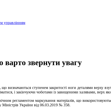
им управлінням
о варто звернути увагу
, що визначаються ступенем закритості ноги деталями верху взу
іматися, і закінчуючи чоботами із завищеними халявами, верх яки
хнічним регламентом маркування матеріалів, що використовуютьс
Міністрів України від 06.03.2019 № 358.