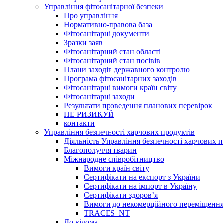
Управління фітосанітарної безпеки
Про управління
Нормативно-правова база
Фітосанітарні документи
Зразки заяв
Фітосанітарний стан області
Фітосанітарний стан посівів
Плани заходів державного контролю
Програма фітосанітарних заходів
Фітосанітарні вимоги країн світу
Фітосанітарні заходи
Результати проведення планових перевірок
НЕ РИЗИКУЙ
контакти
Управління безпечності харчових продуктів
Діяльність Управління безпечності харчових п
Благополуччя тварин
Міжнародне співробітництво
Вимоги країн світу
Сертифікати на експорт з України
Сертифікати на імпорт в Україну
Сертифікати здоров’я
Вимоги до некомерційного переміщення
TRACES_NT
До відома