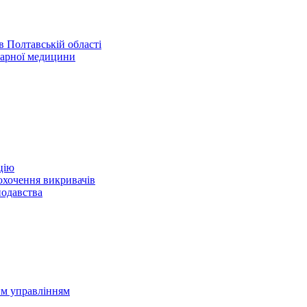
 Полтавській області
нарної медицини
цію
охочення викривачів
нодавства
им управлінням