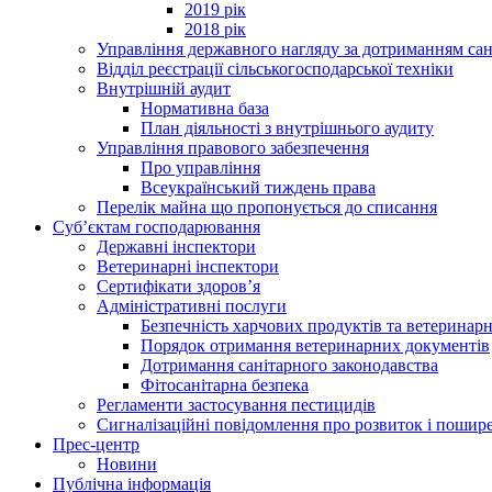
2019 рік
2018 рік
Управління державного нагляду за дотриманням сан
Відділ реєстрації сільськогосподарської техніки
Внутрішній аудит
Нормативна база
План діяльності з внутрішнього аудиту
Управління правового забезпечення
Про управління
Всеукраїнський тиждень права
Перелік майна що пропонується до списання
Суб’єктам господарювання
Державні інспектори
Ветеринарні інспектори
Сертифікати здоров’я
Адміністративні послуги
Безпечність харчових продуктів та ветеринар
Порядок отримання ветеринарних документів
Дотримання санітарного законодавства
Фітосанітарна безпека
Регламенти застосування пестицидів
Сигналізаційні повідомлення про розвиток і пошире
Прес-центр
Новини
Публічна інформація