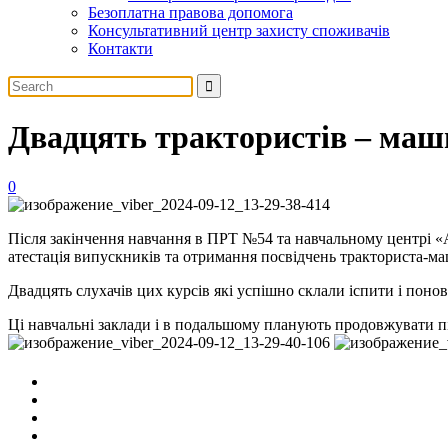
Безоплатна правова допомога
Консультативний центр захисту споживачів
Контакти
Двадцять трактористів – маш
0
Після закінчення навчання в ПРТ №54 та навчальному центрі «Аг
атестація випускників та отримання посвідчень тракториста-ма
Двадцять слухачів цих курсів які успішно склали іспити і поно
Ці навчальні заклади і в подальшому планують продовжувати пі