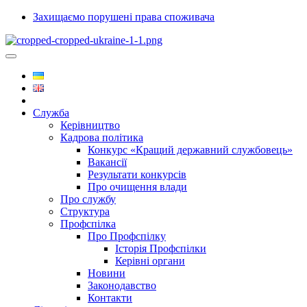
Захищаємо порушені права споживача
Служба
Керівництво
Кадрова політика
Конкурс «Кращий державний службовець»
Вакансії
Результати конкурсів
Про очищення влади
Про службу
Структура
Профспілка
Про Профспілку
Історія Профспілки
Керівні органи
Новини
Законодавство
Контакти