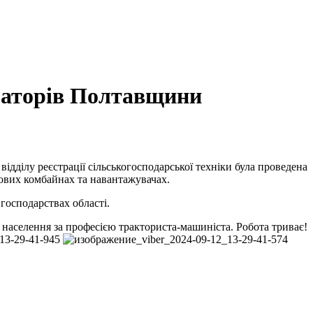
ізаторів Полтавщини
ідділу реєстрації сільськогосподарської техніки була проведена
нових комбайнах та навантажувачах.
 господарствах області.
 населення за професією тракториста-машиніста. Робота триває!