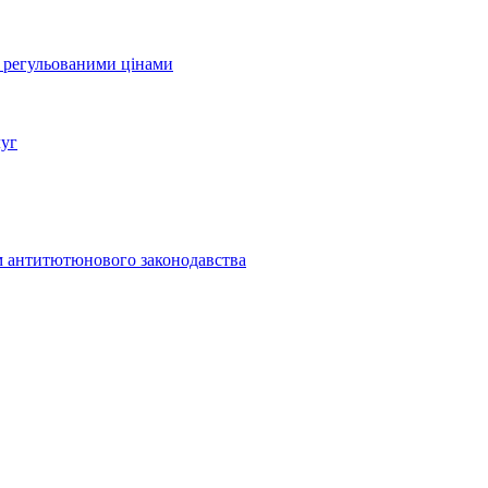
а регульованими цінами
луг
м антитютюнового законодавства