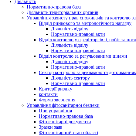
Діяльність
Нормативно-правова база
Діяльність територіальних органів
Управління захисту прав споживачів та контролю з
Відділ ринкового та метрологічного нагляду
Діяльність відділу
Нормативно-правові акти
Відділ контролю у сфері торгівлі, робіт та пос
Діяльність відділу
Нормативно-правові акти
Відділ контролю за регульованими цінами
Діяльність відділу
Нормативно-правові акти
Сектор контролю за рекламою та дотримання
Діяльність сектору
Нормативно-правові акти
Критерії ризику
контакти
Форма звернення
Управління фітосанітарної безпеки
Про управління
Нормативно-правова база
Фітосанітарні документи
Зразки заяв
Фітосанітарний стан області