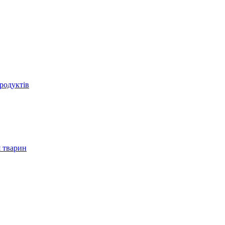
родуктів
 тварин