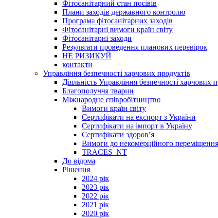
Фітосанітарний стан посівів
Плани заходів державного контролю
Програма фітосанітарних заходів
Фітосанітарні вимоги країн світу
Фітосанітарні заходи
Результати проведення планових перевірок
НЕ РИЗИКУЙ
контакти
Управління безпечності харчових продуктів
Діяльність Управління безпечності харчових п
Благополуччя тварин
Міжнародне співробітництво
Вимоги країн світу
Сертифікати на експорт з України
Сертифікати на імпорт в Україну
Сертифікати здоров’я
Вимоги до некомерційного переміщення
TRACES_NT
До відома
Рішення
2024 рік
2023 рік
2022 рік
2021 рік
2020 рік