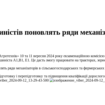
иністів поновлять ряди механ
ротехнік» 10 та 11 вересня 2024 року екзаменаційною комісією в
шиніста А1,В1, Е1. Це дасть змогу працювати на тракторах, зер
влять ряди механізаторів в сільськогосподарських та фермерських
дготовку і перепідготовку та підвищення кваліфікації дорослого