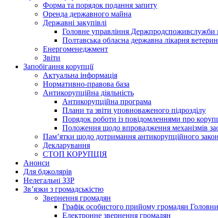
Форма та порядок подання запиту
Оренда державного майна
Державні закупівлі
Головне управління Держпродспоживслужби в
Полтавська обласна державна лікарня ветери
Енергоменеджмент
Звіти
Запобігання корупції
Актуальна інформація
Нормативно-правова база
Антикорупційна діяльність
Антикорупційна програма
Плани та звіти уповноваженого підрозділу
Порядок роботи із повідомленнями про коруп
Положення щодо впровадження механізмів за
Пам’ятки щодо дотримання антикорупційного зако
Декларування
СТОП КОРУПЦІЯ
Анонси
Для бджолярів
Нелегальні ЗЗР
Зв’язки з громадськістю
Звернення громадян
Графік особистого прийому громадян Головн
Електронне звернення громадян