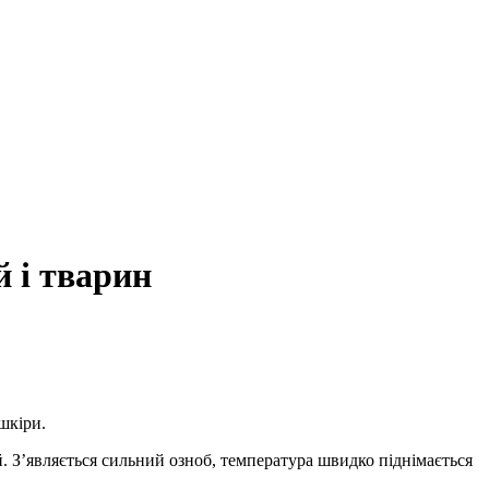
й і тварин
шкіри.
. З’являється сильний озноб, температура швидко піднімається