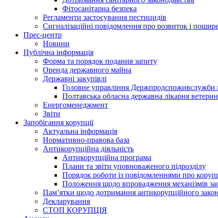
Фітосанітарна безпека
Регламенти застосування пестицидів
Сигналізаційні повідомлення про розвиток і пошире
Прес-центр
Новини
Публічна інформація
Форма та порядок подання запиту
Оренда державного майна
Державні закупівлі
Головне управління Держпродспоживслужби в
Полтавська обласна державна лікарня ветери
Енергоменеджмент
Звіти
Запобігання корупції
Актуальна інформація
Нормативно-правова база
Антикорупційна діяльність
Антикорупційна програма
Плани та звіти уповноваженого підрозділу
Порядок роботи із повідомленнями про коруп
Положення щодо впровадження механізмів за
Пам’ятки щодо дотримання антикорупційного зако
Декларування
СТОП КОРУПЦІЯ