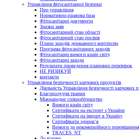
Управління фітосанітарної безпеки
Про управління
Нормативно-правова база
Фітосанітарні документи
Зразки заяв
Фітосанітарний стан області
Фітосанітарний стан посівів
Плани заходів державного контролю
Програма фітосанітарних заходів
Фітосанітарні вимоги країн світу
Фітосанітарні заходи
Результати проведення планових перевірок
НЕ РИЗИКУЙ
контакти
Управління безпечності харчових продуктів
Діяльність Управління безпечності харчових п
Благополуччя тварин
Міжнародне співробітництво
Вимоги країн світу
Сертифікати на експорт з України
Сертифікати на імпорт в Україну
Сертифікати здоров’я
Вимоги до некомерційного переміщення
TRACES_NT
До відома