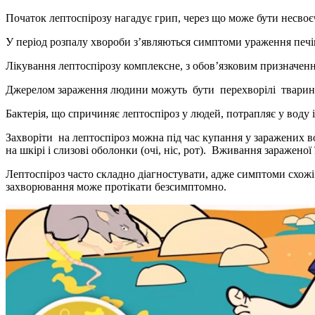
Початок лептоспірозу нагадує грип, через що може бути несвоєч
У період розпалу хвороби з’являються симптоми ураження печі
Лікування лептоспірозу комплексне, з обов’язковим призначен
Джерелом зараження людини можуть бути перехворілі тварини –
Бактерія, що спричиняє лептоспіроз у людей, потрапляє у воду і
Захворіти на лептоспіроз можна під час купання у заражених во
на шкірі і слизові оболонки (очі, ніс, рот). Вживання заражен
Лептоспіроз часто складно діагностувати, адже симптоми схожі
захворювання може протікати безсимптомно.