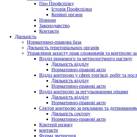
Про Профспілку
Історія Профспілки
Керівні органи
Новини
Законодавство
Контакти
Діяльність
Нормативно-правова база
Діяльність територіальних органів
Управління захисту прав споживачів та контролю з
Відділ ринкового та метрологічного нагляду
Діяльність відділу
Нормативно-правові акти
Відділ контролю у сфері торгівлі, робіт та пос
Діяльність відділу
Нормативно-правові акти
Відділ контролю за регульованими цінами
Діяльність відділу
Нормативно-правові акти
Сектор контролю за рекламою та дотримання
Діяльність сектору
Нормативно-правові акти
Критерії ризику
контакти
Форма звернення