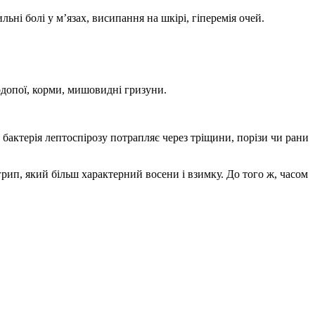
ні болі у м’язах, висипання на шкірі, гіперемія очей.
допої, корми, мишовидні гризуни.
бактерія лептоспірозу потрапляє через тріщини, порізи чи рани
рип, який більш характерний восени і взимку. До того ж, часом