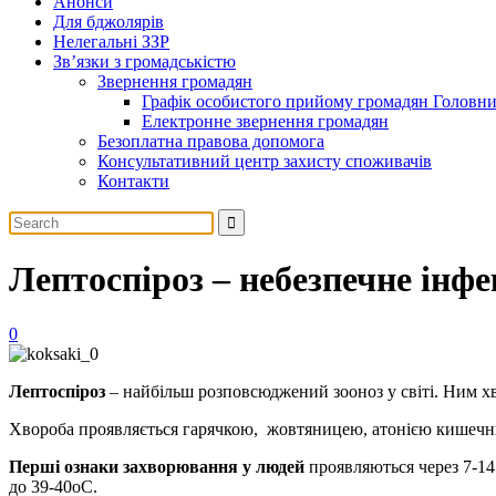
Анонси
Для бджолярів
Нелегальні ЗЗР
Зв’язки з громадськістю
Звернення громадян
Графік особистого прийому громадян Головн
Електронне звернення громадян
Безоплатна правова допомога
Консультативний центр захисту споживачів
Контакти
Лептоспіроз – небезпечне інф
0
Лептоспіроз
– найбільш розповсюджений зооноз у світі. Ним хв
Хвороба проявляється гарячкою, жовтяницею, атонією кишечни
Перші ознаки захворювання
у людей
проявляються через 7-14
до 39-40oC.