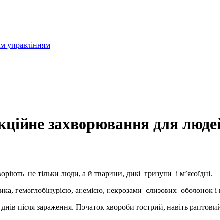
им управлінням
екційне захворювання для люде
оріють не тільки люди, а й тварини, дикі гризуни і м’ясоїдні.
ка, гемоглобінурією, анемією, некрозами слизових оболонок і 
 днів після зараження. Початок хвороби гострий, навіть раптовий