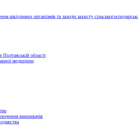
ння шкідливих організмів та заходи захисту сільськогосподарськ
 Полтавській області
нарної медицини
цію
охочення викривачів
нодавства