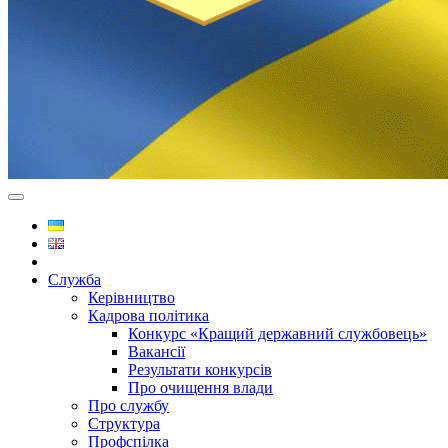
Служба
Керівництво
Кадрова політика
Конкурс «Кращий державний службовець»
Вакансії
Результати конкурсів
Про очищення влади
Про службу
Структура
Профспілка