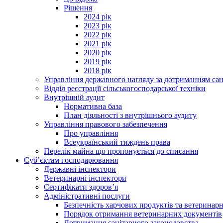
Рішення
2024 рік
2023 рік
2022 рік
2021 рік
2020 рік
2019 рік
2018 рік
Управління державного нагляду за дотриманням сан
Відділ реєстрації сільськогосподарської техніки
Внутрішній аудит
Нормативна база
План діяльності з внутрішнього аудиту
Управління правового забезпечення
Про управління
Всеукраїнський тиждень права
Перелік майна що пропонується до списання
Суб’єктам господарювання
Державні інспектори
Ветеринарні інспектори
Сертифікати здоров’я
Адміністративні послуги
Безпечність харчових продуктів та ветеринар
Порядок отримання ветеринарних документів
Дотримання санітарного законодавства