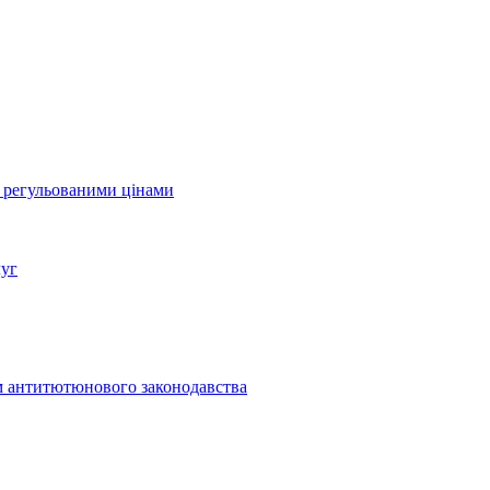
а регульованими цінами
луг
м антитютюнового законодавства