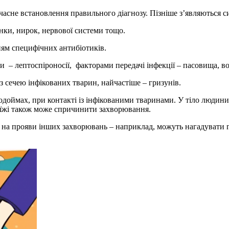
асне встановлення правильного діагнозу. Пізніше з’являються силь
нки, нирок, нервової системи тощо.
ням специфічних антибіотиків.
 лептоспіроносії, факторами передачі інфекції – пасовища, во
з сечею інфікованих тварин, найчастіше – гризунів.
доймах, при контакті із інфікованими тваринами. У тіло людини 
ої їжі також може спричинити захворювання.
 на прояви інших захворювань – наприклад, можуть нагадувати г