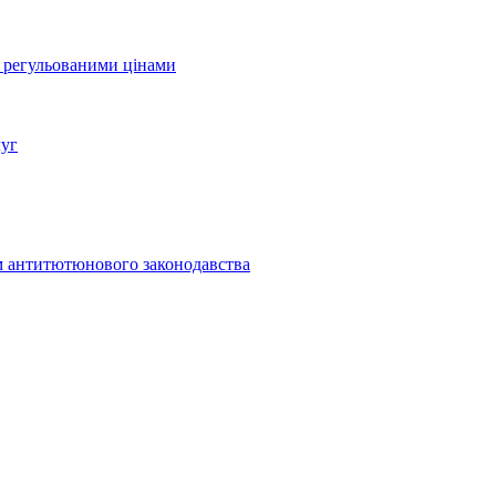
а регульованими цінами
луг
м антитютюнового законодавства