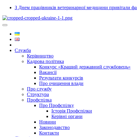
З Днем працівників ветеринарної медицини привітали ф
Служба
Керівництво
Кадрова політика
Конкурс «Кращий державний службовець»
Вакансії
Результати конкурсів
Про очищення влади
Про службу
Структура
Профспілка
Про Профспілку
Історія Профспілки
Керівні органи
Новини
Законодавство
Контакти