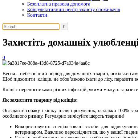
Безоплатна правова допомога
Консультативний центр захисту споживачів
Контакти
Захистіть домашніх улюбленці
0
Весна – небезпечний період для домашніх тварин, оскільки сам
Щоб підхопити кліщів, не обов’язково їхати до лісу, паразити во
Кліщі є переносниками різних інфекцій, якими можуть заразитис
Як захистити тварину від кліщів:
Оглядайте собаку і кішку після прогулянок, оскільки 100% зах
особливого ризику. Регулярно вичісуйте шерсть тварини!
Використовують спеціалізовані засоби для відлякування
ветеринаром. Важливо пересвідчитися, що у вашої тварини
Стежте, щоб тварина не злизувала з себе препарат. Навіть