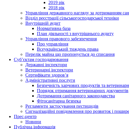
2019 рік
2018 рік
Управління державного нагляду за дотриманням сан
Відділ реєстрації сільськогосподарської техніки
Внутрішній аудит
Нормативна база
План діяльності з внутрішнього аудиту
Управління правового забезпечення
Про управління
Всеукраїнський тиждень права
Перелік майна що пропонується до списання
Суб’єктам господарювання
Державні інспектори
Ветеринарні інспектори
Сертифікати здоров’я
Адміністративні послуги
Безпечність харчових продуктів та ветеринар
Порядок отримання ветеринарних документів
Дотримання санітарного законодавства
Фітосанітарна безпека
Регламенти застосування пестицидів
Сигналізаційні повідомлення про розвиток і пошире
Прес-центр
Новини
Публічна інформація