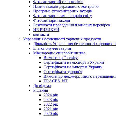
Фітосанітарний стан посівів
Плани заходів державного контролю
Програма фітосанітарних заходів
Фітосанітарні вимоги країн світу
Фітосанітарні заходи
Результати проведення планових перевірок
НЕ РИЗИКУЙ
контакти
Управління безпечності харчових продуктів
Діяльність Управління безпечності харчових п
Благополуччя тварин
Міжнародне співробітництво
Вимоги країн світу
Сертифікати на експорт з України
Сертифікати на імпорт в Україну
Сертифікати здоров’я
Вимоги до некомерційного переміщення
TRACES_NT
До відома
Рішення
2024 рік
2023 рік
2022 рік
2021 рік
2020 рік