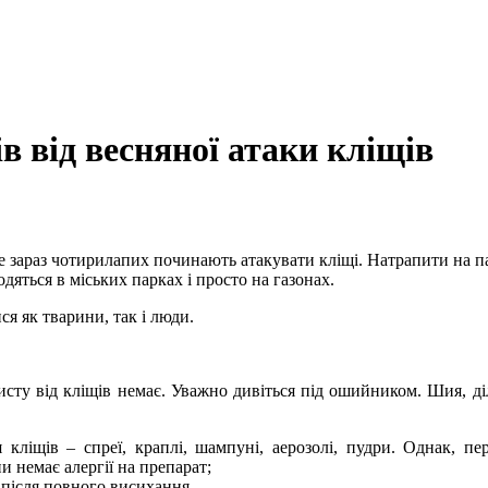
в від весняної атаки кліщів
е зараз чотирилапих починають атакувати кліщі. Натрапити на пар
дяться в міських парках і просто на газонах.
я як тварини, так і люди.
исту від кліщів немає. Уважно дивіться під ошийником. Шия, діля
 кліщів – спреї, краплі, шампуні, аерозолі, пудри. Однак, пе
 немає алергії на препарат;
 після повного висихання.