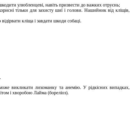
кодити улюбленцеві, навіть призвести до важких отруєнь;
рисні тільки для захисту шиї і голови. Нашийник від кліщів,
відірвати кліща і завдати шкоди собаці.
.
 може викликати лихоманку та анемію. У рідкісних випадках,
ітом і хворобою Лайма (бореліоз).