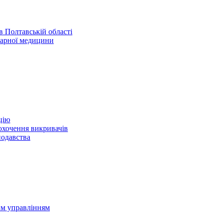
 Полтавській області
нарної медицини
цію
охочення викривачів
нодавства
им управлінням