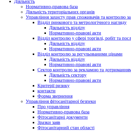
Діяльність
Нормативно-правова база
Діяльність територіальних органів
Управління захисту прав споживачів та контролю з
Відділ ринкового та метрологічного нагляду
Діяльність відділу
Нормативно-правові акти
Відділ контролю у сфері торгівлі, робіт та пос
Діяльність відділу
Нормативно-правові акти
Відділ контролю за регульованими цінами
Діяльність відділу
Нормативно-правові акти
Сектор контролю за рекламою та дотримання
Діяльність сектору
Нормативно-правові акти
Критерії ризику
контакти
Форма звернення
Управління фітосанітарної безпеки
Про управління
Нормативно-правова база
Фітосанітарні документи
Зразки заяв
Фітосанітарний стан області