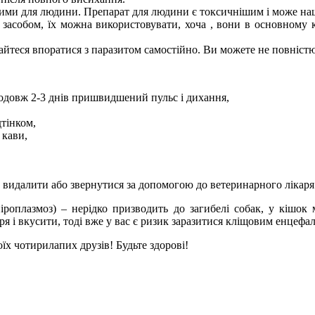
ими для людини. Препарат для людини є токсичнішим і може наш
собом, їх можна використовувати, хоча , вони в основному ко
теся впоратися з паразитом самостійно. Ви можете не повністю 
родовж 2-3 днів пришвидшений пульс і дихання,
дтінком,
 кави,
 видалити або звернутися за допомогою до ветеринарного лікаря
іроплазмоз) – нерідко призводить до загибелі собак, у кішок
 і вкусити, тоді вже у вас є ризик заразитися кліщовим енцефал
оїх чотирилапих друзів! Будьте здорові!