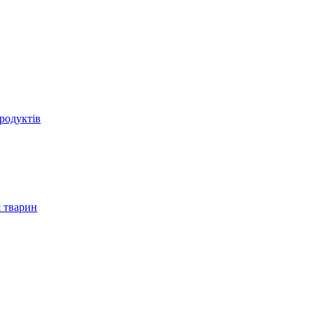
родуктів
 тварин