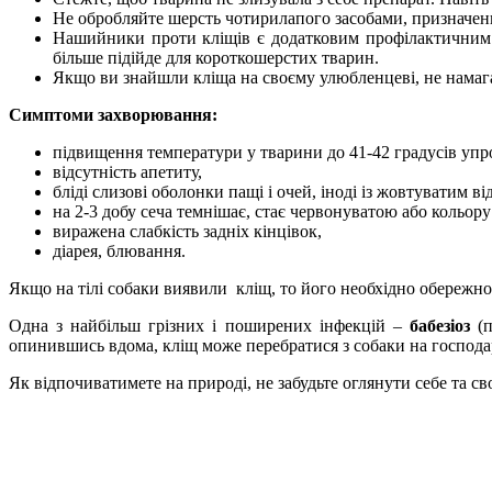
Не обробляйте шерсть чотирилапого засобами, призначен
Нашийники проти кліщів є додатковим профілактичним за
більше підійде для короткошерстих тварин.
Якщо ви знайшли кліща на своєму улюбленцеві, не намагай
Симптоми захворювання:
підвищення температури у тварини до 41-42 градусів уп
відсутність апетиту,
бліді слизові оболонки пащі і очей, іноді із жовтуватим ві
на 2-3 добу сеча темнішає, стає червонуватою або кольору
виражена слабкість задніх кінцівок,
діарея, блювання.
Якщо на тілі собаки виявили кліщ, то його необхідно обережно
Одна з найбільш грізних і поширених інфекцій –
бабезіоз
(п
опинившись вдома, кліщ може перебратися з собаки на господаря
Як відпочиватимете на природі, не забудьте оглянути себе та св