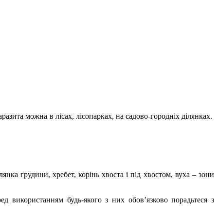
азита можна в лісах, лісопарках, на садово-городніх ділянках.
нка грудини, хребет, корінь хвоста і під хвостом, вуха – зони
ред використанням будь-якого з них обов’язково порадьтеся з