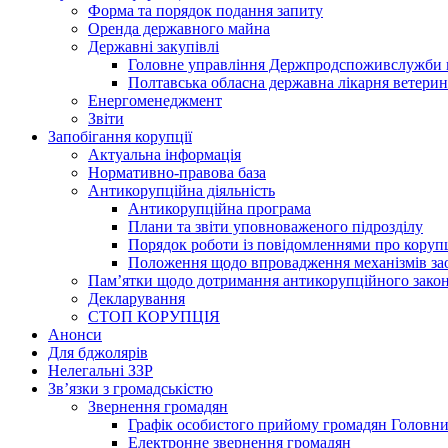
Форма та порядок подання запиту
Оренда державного майна
Державні закупівлі
Головне управління Держпродспоживслужби в
Полтавська обласна державна лікарня ветери
Енергоменеджмент
Звіти
Запобігання корупції
Актуальна інформація
Нормативно-правова база
Антикорупційна діяльність
Антикорупційна програма
Плани та звіти уповноваженого підрозділу
Порядок роботи із повідомленнями про коруп
Положення щодо впровадження механізмів за
Пам’ятки щодо дотримання антикорупційного зако
Декларування
СТОП КОРУПЦІЯ
Анонси
Для бджолярів
Нелегальні ЗЗР
Зв’язки з громадськістю
Звернення громадян
Графік особистого прийому громадян Головн
Електронне звернення громадян