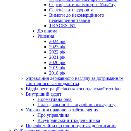
Сертифікати на імпорт в Україну
Сертифікати здоров’я
Вимоги до некомерційного
переміщення тварин
TRACES_NT
До відома
Рішення
2024 рік
2023 рік
2022 рік
2021 рік
2020 рік
2019 рік
2018 рік
Управління державного нагляду за дотриманням
санітарного законодавства
Відділ реєстрації сільськогосподарської техніки
Внутрішній аудит
Нормативна база
План діяльності з внутрішнього аудиту
Управління правового забезпечення
Про управління
Всеукраїнський тиждень права
Перелік майна що пропонується до списання
Суб’єктам господарювання