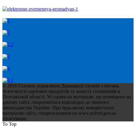
© 2016 Головне управління Державної служби з питань
безпечності харчових продуктів та захисту споживачів в
Полтавській області. Усі права на матеріали, що розміщено на
даному сайті, охороняються відповідно до чинного
законодавства України. При будь-якому використанні
матеріалів сайту, гіперпосилання на www.polvet.gov.ua
обов'язкове.
To Top