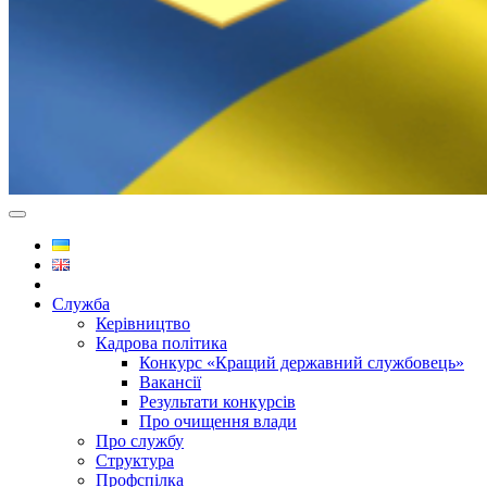
Служба
Керівництво
Кадрова політика
Конкурс «Кращий державний службовець»
Вакансії
Результати конкурсів
Про очищення влади
Про службу
Структура
Профспілка