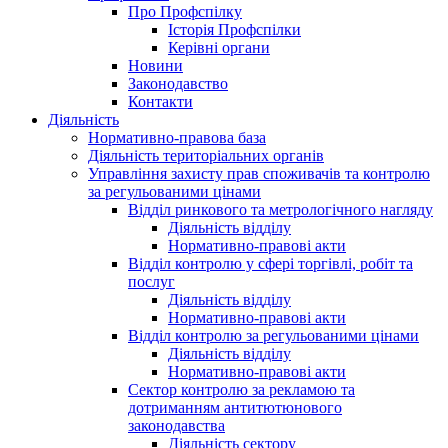
Про Профспілку
Історія Профспілки
Керівні органи
Новини
Законодавство
Контакти
Діяльність
Нормативно-правова база
Діяльність територіальних органів
Управління захисту прав споживачів та контролю
за регульованими цінами
Відділ ринкового та метрологічного нагляду
Діяльність відділу
Нормативно-правові акти
Відділ контролю у сфері торгівлі, робіт та
послуг
Діяльність відділу
Нормативно-правові акти
Відділ контролю за регульованими цінами
Діяльність відділу
Нормативно-правові акти
Сектор контролю за рекламою та
дотриманням антитютюнового
законодавства
Діяльність сектору