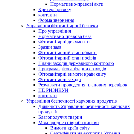
Нормативно-правові акти
Критерії ризику
контакти
Форма звернення
Управління фітосанітарної безпеки
Про управління
Нормативно-правова база
Фітосанітарні документи
Зразки заяв
Фітосанітарний стан області
Фітосанітарний стан посівів
Плани заходів державного контролю
Програма фітосанітарних заходів
Фітосанітарні вимоги країн світу
Фітосанітарні заходи
Результати проведення планових перевірок
НЕ РИЗИКУЙ
контакти
Управління безпечності харчових продуктів
Діяльність Управління безпечності харчових
продуктів
Благополуччя тварин
Міжнародне співробітництво
Вимоги країн світу
Сертифікати на експорт з України