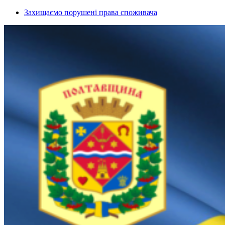
Захищаємо порушені права споживача