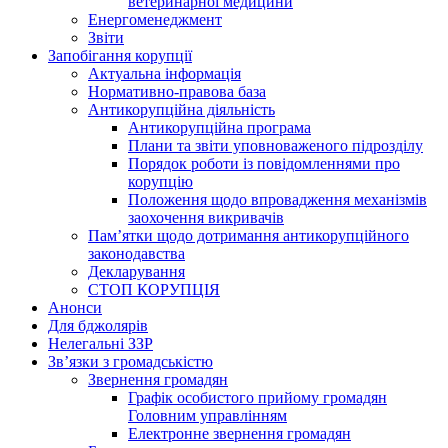
ветеринарної медицини
Енергоменеджмент
Звіти
Запобігання корупції
Актуальна інформація
Нормативно-правова база
Антикорупційна діяльність
Антикорупційна програма
Плани та звіти уповноваженого підрозділу
Порядок роботи із повідомленнями про
корупцію
Положення щодо впровадження механізмів
заохочення викривачів
Пам’ятки щодо дотримання антикорупційного
законодавства
Декларування
СТОП КОРУПЦІЯ
Анонси
Для бджолярів
Нелегальні ЗЗР
Зв’язки з громадськістю
Звернення громадян
Графік особистого прийому громадян
Головним управлінням
Електронне звернення громадян