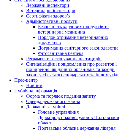
Державні інспектори
Ветеринарні інспектори
Сертифікати здоров’я
Адміністративні послуги
Безпечність харчових продуктів та
ветеринарна медицина
Порядок отримання ветеринарних
документів
Дотримання санітарного законодавства
Фітосанітарна безпека
Регламенти застосування пестицидів
Сигналізаційні повідомлення про розвиток і
поширення шкідливих організмів та заходи
захисту сільськогосподарських та інших угідь
Прес-центр
Новини
Публічна інформація
Форма та порядок подання запиту
Оренда державного майна
Державні закупівлі
Головне управління
Держпродспоживслужби в Полтавській
області
Полтавська обласна державна лікарня