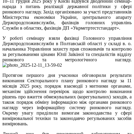
10–11 грудня 2025 року у Києві відбувся дводенний семінар-
нарада з питань реалізації державної політики у сфері
ринкового нагляду. Захід організовано за участі представників
Міністерства економіки України, центрального апарату
Держпродспоживслужби, фахівців головних управлінь
Служби в областях, фахівців ДП «Укрметртестстандарт».
У роботі семінару взяли фахівці Головного управління
Держпродспоживслужби в Полтавській області у складі в. о.
начальника Управління захисту прав споживачів та контролю
за регульованими цінами Юлії Заїкіної та спеціалістів відділу
ринкового та метрологічного нагляду.
Протягом першого дня учасники обговорили результати
виконання Секторального плану ринкового нагляду за 11
місяців 2025 року, порядок взаємодії з митними органами,
механізм здійснення перевірок щодо контролю виконання
рішень про вжиття обмежувальних (корегувальних) заходів, а
також порядок обміну інформацією між органами ринкового
нагляду через інформаційну систему ринкового нагляду.
Окрему увагу приділили вимогам законодавства у сфері
вимірювальної техніки та законодавчо регульованих засобів
вимірювань.
Другий день був присвячений лабораторним та