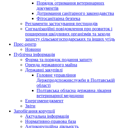
Порядок отримання ветеринарних
документів
Дотримання санітарного законодавства
Фітосанітарна безпека
Регламенти застосування пестицидів
Сигналізаційні повідомлення про розвиток і
поширення шкідливих організмів та заходи
захисту сільськогосподарських та інших угідь
Прес-центр
Новини
Публічна інформація
Форма та порядок подання запиту
Оренда державного майна
Державні закупівлі
Головне управління
Держпродспоживслужби в Полтавській
області
Полтавська обласна державна лікарня
ветеринарної медицини
Енергоменеджмент
Звіти
Запобігання корупції
Актуальна інформація
Нормативно-правова база
Антикорупційна діяльність