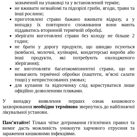
зазначений на упаковці та у встановлений термін;
не вживати незнайомі та підозрілі гриби, ягоди, трави та
інші рослини;
приготовлені страви бажано вживати відразу, а у
випадку їх повторного споживання вони мають
піддаватись вторинній термічній обробці.
зберігати виготовлені страви без холоду не більше 2
годин;
не брати у дорогу продукти, що швидко псуються
(ковбасні, молочні, кулінарні, кондитерські вироби або
інші продукти, які потребують охолодженого
зберігання);
не виготовляти багатокомпонентні страви, що не
вимагають термічної обробки (паштети, м’ясні салати
тощо) у непристосованих умовах;
для купання та відпочинку слід користуватися лише
офіційно дозволеними пляжами.
У випадку виявлення перших ознак кишкового
захворювання
необхідно терміново
звернутись до найближчої
лікувальної установи.
Пам’ятайте!
Тільки чітке дотримання гігієнічних правил та
вимог дасть можливість уникнути харчового отруєння та
зараження кишковими інфекціями.