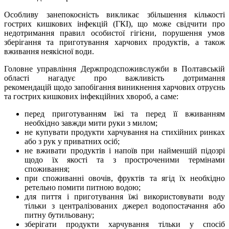
Особливу занепокоєність викликає збільшення кількості
гострих кишкових інфекцій (ГКІ), що може свідчити про
недотримання правил особистої гігієни, порушення умов
зберігання та приготування харчових продуктів, а також
вживання неякісної води.
Головне управління Держпродспоживслужби в Полтавській
області нагадує про важливість дотримання
рекомендацій щодо запобігання виникнення харчових отруєнь
та гострих кишкових інфекційних хвороб, а саме:
перед приготуванням їжі та перед її вживанням
необхідно завжди мити руки з милом;
не купувати продукти харчування на стихійних ринках
або з рук у приватних осіб;
не вживати продуктів і напоїв при найменшій підозрі
щодо їх якості та з простроченими термінами
споживання;
при споживанні овочів, фруктів та ягід їх необхідно
ретельно помити питною водою;
для пиття і приготування їжі використовувати воду
тільки з централізованих джерел водопостачання або
питну бутильовану;
зберігати продукти харчування тільки у спосіб