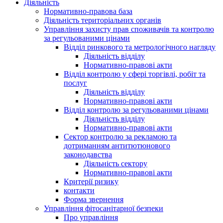
Діяльність
Нормативно-правова база
Діяльність територіальних органів
Управління захисту прав споживачів та контролю
за регульованими цінами
Відділ ринкового та метрологічного нагляду
Діяльність відділу
Нормативно-правові акти
Відділ контролю у сфері торгівлі, робіт та
послуг
Діяльність відділу
Нормативно-правові акти
Відділ контролю за регульованими цінами
Діяльність відділу
Нормативно-правові акти
Сектор контролю за рекламою та
дотриманням антитютюнового
законодавства
Діяльність сектору
Нормативно-правові акти
Критерії ризику
контакти
Форма звернення
Управління фітосанітарної безпеки
Про управління