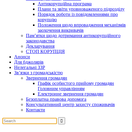
Антикорупційна програма
Плани та звіти уповноваженого підрозділу
Порядок роботи із повідомленнями про
корупцію
Положення щодо впровадження механізмів
заохочення викривачів
Пам’ятки щодо дотримання антикорупційного
законодавства
Декларування
СТОП КОРУПЦІЯ
Анонси
Для бджолярів
Нелегальні ЗЗР
Зв’язки з громадськістю
Звернення громадян
Графік особистого прийому громадян
Головним управлінням
Електронне звернення громадян
Безоплатна правова допомога
Консультативний центр захисту споживачів
Контакти