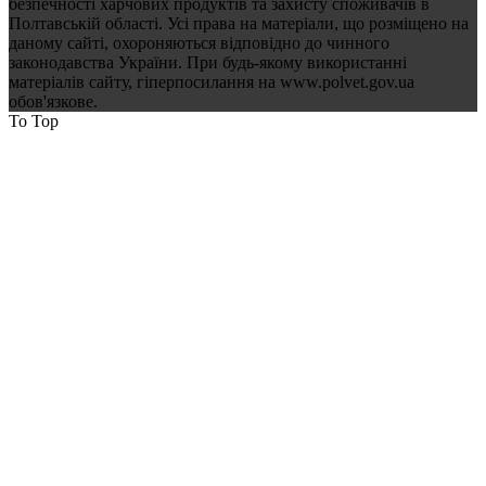
безпечності харчових продуктів та захисту споживачів в
Полтавській області. Усі права на матеріали, що розміщено на
даному сайті, охороняються відповідно до чинного
законодавства України. При будь-якому використанні
матеріалів сайту, гіперпосилання на www.polvet.gov.ua
обов'язкове.
To Top