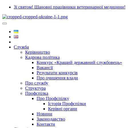
Зі святом! Шановні працівники ветеринарної медицини!
Служба
Керівництво
Кадрова політика
Конкурс «Кращий державний службовець»
Вакансії
Результати конкурсів
Про очищення влади
Про службу
Структура
Профспілка
Про Профспілку
Історія Профспілки
Керівні органи
Новини
Законодавство
Контакти