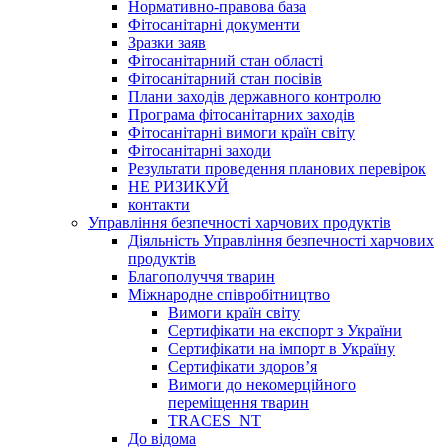
Нормативно-правова база
Фітосанітарні документи
Зразки заяв
Фітосанітарний стан області
Фітосанітарний стан посівів
Плани заходів державного контролю
Програма фітосанітарних заходів
Фітосанітарні вимоги країн світу
Фітосанітарні заходи
Результати проведення планових перевірок
НЕ РИЗИКУЙ
контакти
Управління безпечності харчових продуктів
Діяльність Управління безпечності харчових
продуктів
Благополуччя тварин
Міжнародне співробітництво
Вимоги країн світу
Сертифікати на експорт з України
Сертифікати на імпорт в Україну
Сертифікати здоров’я
Вимоги до некомерційного
переміщення тварин
TRACES_NT
До відома