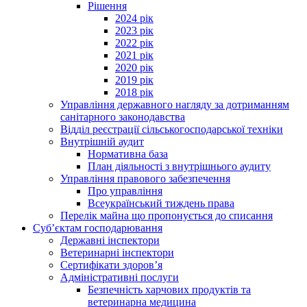
Рішення
2024 рік
2023 рік
2022 рік
2021 рік
2020 рік
2019 рік
2018 рік
Управління державного нагляду за дотриманням
санітарного законодавства
Відділ реєстрації сільськогосподарської техніки
Внутрішній аудит
Нормативна база
План діяльності з внутрішнього аудиту
Управління правового забезпечення
Про управління
Всеукраїнський тиждень права
Перелік майна що пропонується до списання
Суб’єктам господарювання
Державні інспектори
Ветеринарні інспектори
Сертифікати здоров’я
Адміністративні послуги
Безпечність харчових продуктів та
ветеринарна медицина