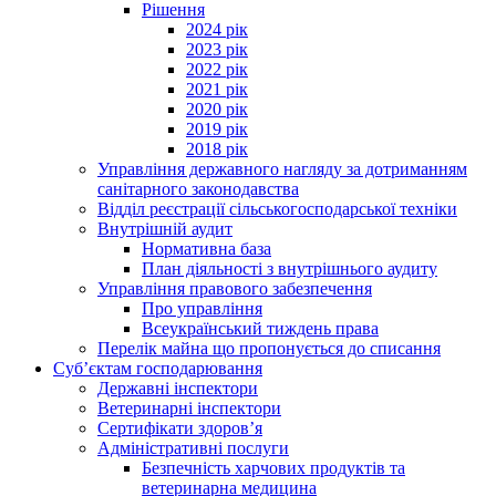
Рішення
2024 рік
2023 рік
2022 рік
2021 рік
2020 рік
2019 рік
2018 рік
Управління державного нагляду за дотриманням
санітарного законодавства
Відділ реєстрації сільськогосподарської техніки
Внутрішній аудит
Нормативна база
План діяльності з внутрішнього аудиту
Управління правового забезпечення
Про управління
Всеукраїнський тиждень права
Перелік майна що пропонується до списання
Суб’єктам господарювання
Державні інспектори
Ветеринарні інспектори
Сертифікати здоров’я
Адміністративні послуги
Безпечність харчових продуктів та
ветеринарна медицина