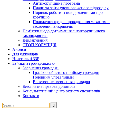
Антикорупційна програма
Плани та звіти уповноваженого підрозділу
Порядок роботи із повідомленнями про
корупцію
Положення щодо впровадження механізмів
заохочення викривачів
Пам’ятки щодо дотримання антикорупційного
законодавства
Декларування
СТОП КОРУПЦІЯ
Анонси
Для бджолярів
Нелегальні ЗЗР
Зв’язки з громадськістю
Звернення громадян
Графік особистого прийому громадян
Головним управлінням
Електронне звернення громадян
Безоплатна правова допомога
Консультативний центр захисту споживачів
Контакти