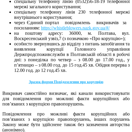
спеціальну телефонну лінію (0532)56-18-19 телефонної
мережі загального користування;
спеціальну телефонну лінія 230 телефонної мережі
внутрішнього користування;
через Єдиний портал повідомлень викривачів за
посиланням:
https://whistleblowers.nazk.gov.ua/#/
на поштову адресу: 36000, м. Полтава, вул.
Воскресенський узвіз,7 (з позначкою «Про корупцію»);
особисто звернувшись до відділу з питань запобігання та
виявлення корупції Головного управління
Держпродспоживслужби в Полтавській області в робочі
дні: з понеділка по четвер – з 08.00 до 17.00 год., у
п’ятницю – з 08.00 год. до 15 год.45 хв. Обідня перерва з
12.00 год. до 12 год.45 хв.
Зразок форми Повідомлення про корупцію
Викривач самостійно визначає, які канали використовувати
для повідомлення про можливі факти корупційних або
пов’язаних з корупцією правопорушень.
Повідомлення про можливі факти корупційних або
пов’язаних з корупцією правопорушень, інших порушень
Закону може бути здійснене також без зазначення авторства
(анонімно).