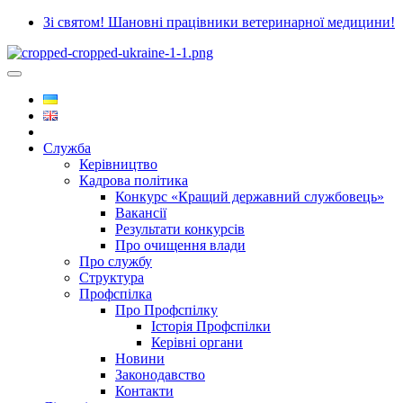
Зі святом! Шановні працівники ветеринарної медицини!
Служба
Керівництво
Кадрова політика
Конкурс «Кращий державний службовець»
Вакансії
Результати конкурсів
Про очищення влади
Про службу
Структура
Профспілка
Про Профспілку
Історія Профспілки
Керівні органи
Новини
Законодавство
Контакти