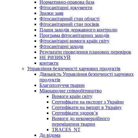
Нормативно-правова база
Фітосанітарні документи
Зразки заяв
Фітосанітарний стан області
Фітосанітарний стан посівів
Плани заходів державного контролю
Програма фітосанітарних заходів
Фітосанітарні вимоги країн світу
Фітосанітарні заходи
Результати проведення планових перевірок
НЕ РИЗИКУЙ
контакти
Управління безпечності харчових продуктів
Діяльність Управління безпечності харчових
продуктів
Благополуччя тварин
Міжнародне співробітництво
Вимоги країн світу
Сертифікати на експорт з України
Сертифікати на імпорт в Україну
Сертифікати здоров’я
Вимоги до некомерційного
переміщення тварин
TRACES_NT
До відома