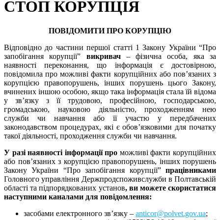
СТОП КОРУПЦІЯ
ПОВІДОМИТИ ПРО КОРУПЦІЮ
Відповідно до частини першої статті 1 Закону України “Про
запобігання корупції”
викривач
– фізична особа, яка за
наявності переконання, що інформація є достовірною,
повідомила про можливі факти корупційних або пов’язаних з
корупцією правопорушень, інших порушень цього Закону,
вчинених іншою особою, якщо така інформація стала їй відома
у зв’язку з її трудовою, професійною, господарською,
громадською, науковою діяльністю, проходженням нею
служби чи навчання або її участю у передбачених
законодавством процедурах, які є обов’язковими для початку
такої діяльності, проходження служби чи навчання.
У разі наявності інформації про
можливі факти корупційних
або пов’язаних з корупцією правопорушень, інших порушень
Закону України “Про запобігання корупції”
працівниками
Головного управління Держпродспоживслужби в Полтавській
області та підпорядкованих установ
,
ви можете скористатися
наступними каналами для повідомлення:
засобами електронного зв’язку –
anticor@polvet.gov.ua
;