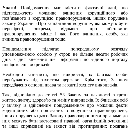
Увага!
Повідомлення має містити фактичні дані, що
підтверджують можливе вчинення корупційного або
пов’язаного з корупцією правопорушення, інших порушень
Закону України «Про запобігання корупції», які можуть бути
перевірені, зокрема, відомості про обставини
правопорушення, місце і час його вчинення, особу, яка
вчинила правопорушення тощо.
Повідомлення підлягає попередньому розгляду
уповноваженою особою у строк не більше десяти робочих
днів з дня внесення цієї інформації до Єдиного порталу
повідомлень викривачів.
Необхідно зазначити, що викривачі, їх близькі особи
перебувають під захистом держави. Крім того, Законом
передбачено основні права та гарантії захисту викривачів.
Так, відповідно до статті 53 Закону за наявності загрози
життю, житлу, здоров’ю та майну викривачів, їх близьких осіб
у зв’язку із здійсненим повідомленням про можливі факти
корупційних або пов’язаних з корупцією правопорушень,
інших порушень цього Закону правоохоронними органами до
них можуть бути застосовані правові, організаційно-технічні
та інші спрямовані на захист від протиправних посягань