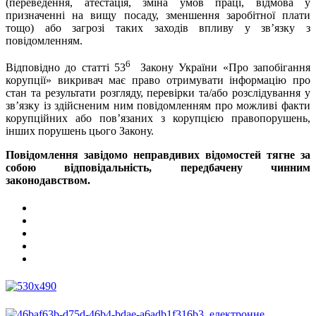
(переведення, атестація, зміна умов праці, відмова у
призначенні на вищу посаду, зменшення заробітної плати
тощо) або загрозі таких заходів впливу у зв’язку з
повідомленням.
6
Відповідно до статті 53
Закону України «Про запобігання
корупції» викривач має право отримувати інформацію про
стан та результати розгляду, перевірки та/або розслідування у
зв’язку із здійсненим ним повідомленням про можливі факти
корупційних або пов’язаних з корупцією правопорушень,
інших порушень цього Закону.
Повідомлення завідомо неправдивих відомостей тягне за
собою відповідальність, передбачену чинним
законодавством.