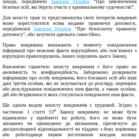
заходи, передбачені
Законом України
“Про забезпечення
безпеки осіб, які беруть участь у кримінальному судочинстві”.
Для захисту прав та представництва своїх інтересів викривач
може користуватися всіма видами правничої допомоги,
передбаченої
Законом України
“Про безоплатну правничу
допомогу”, або залучити адвоката самостійно.
Права викривача виникають з моменту повідомлення
інформації про можливі факти корупційних або пов’язаних з
корупцією правопорушень, інших порушень цього Закону.
Важливою гарантією захисту викривача є його право на
анонімність та конфіденційність. Заборонено розкривати
інформацію про особу викривача, його близьких осіб або інші
дані третім особам, які не залучаються до розгляду, перевірки
або розслідування повідомлених ним фактів, а також особам,
дій або бездіяльності яких стосуються повідомлені ним факти.
Ще одним видом захисту викривачів є трудовий. Згідно з
4
частиною 1 статті 53
Закону викривачу не може бути
відмовлено у прийнятті на роботу, його не може бути
звільнено чи примушено до звільнення, притягнуто до
дисциплінарної відповідальності чи піддано з боку керівника
або роботодавця іншим негативним заходам впливу