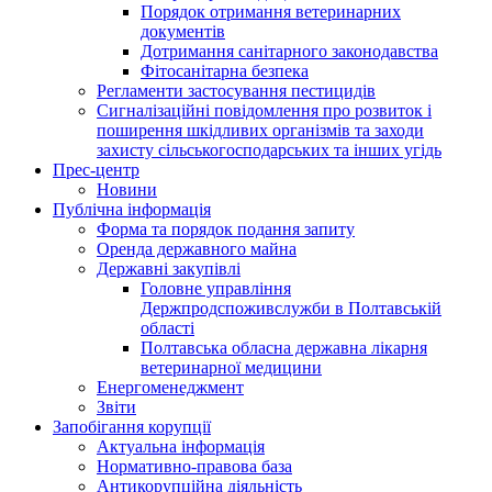
Порядок отримання ветеринарних
документів
Дотримання санітарного законодавства
Фітосанітарна безпека
Регламенти застосування пестицидів
Сигналізаційні повідомлення про розвиток і
поширення шкідливих організмів та заходи
захисту сільськогосподарських та інших угідь
Прес-центр
Новини
Публічна інформація
Форма та порядок подання запиту
Оренда державного майна
Державні закупівлі
Головне управління
Держпродспоживслужби в Полтавській
області
Полтавська обласна державна лікарня
ветеринарної медицини
Енергоменеджмент
Звіти
Запобігання корупції
Актуальна інформація
Нормативно-правова база
Антикорупційна діяльність