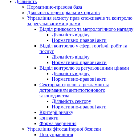
Діяльність
Нормативно-правова база
Діяльність територіальних органів
Управління захисту прав споживачів та контролю
за регульованими цінами
Відділ ринкового та метрологічного нагляду
Діяльність відділу
Нормативно-правові акти
Відділ контролю у сфері торгівлі, робіт та
послуг
Діяльність відділу
Нормативно-правові акти
Відділ контролю за регульованими цінами
Діяльність відділу
Нормативно-правові акти
Сектор контролю за рекламою та
дотриманням антитютюнового
законодавства
Діяльність сектору
Нормативно-правові акти
Критерії ризику
контакти
Форма звернення
Управління фітосанітарної безпеки
Про управління