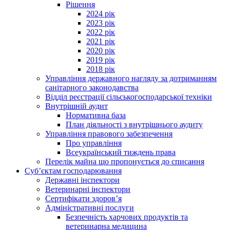
Рішення
2024 рік
2023 рік
2022 рік
2021 рік
2020 рік
2019 рік
2018 рік
Управління державного нагляду за дотриманням
санітарного законодавства
Відділ реєстрації сільськогосподарської техніки
Внутрішній аудит
Нормативна база
План діяльності з внутрішнього аудиту
Управління правового забезпечення
Про управління
Всеукраїнський тиждень права
Перелік майна що пропонується до списання
Суб’єктам господарювання
Державні інспектори
Ветеринарні інспектори
Сертифікати здоров’я
Адміністративні послуги
Безпечність харчових продуктів та
ветеринарна медицина