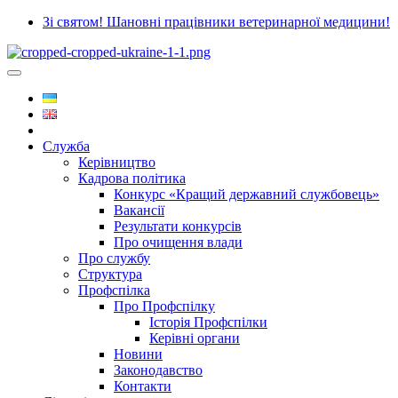
Зі святом! Шановні працівники ветеринарної медицини!
Служба
Керівництво
Кадрова політика
Конкурс «Кращий державний службовець»
Вакансії
Результати конкурсів
Про очищення влади
Про службу
Структура
Профспілка
Про Профспілку
Історія Профспілки
Керівні органи
Новини
Законодавство
Контакти