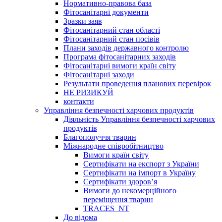
Нормативно-правова база
Фітосанітарні документи
Зразки заяв
Фітосанітарний стан області
Фітосанітарний стан посівів
Плани заходів державного контролю
Програма фітосанітарних заходів
Фітосанітарні вимоги країн світу
Фітосанітарні заходи
Результати проведення планових перевірок
НЕ РИЗИКУЙ
контакти
Управління безпечності харчових продуктів
Діяльність Управління безпечності харчових
продуктів
Благополуччя тварин
Міжнародне співробітництво
Вимоги країн світу
Сертифікати на експорт з України
Сертифікати на імпорт в Україну
Сертифікати здоров’я
Вимоги до некомерційного
переміщення тварин
TRACES_NT
До відома