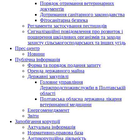
Порядок отримання ветеринарних
документів
Дотримання санітарного законодавства
Фітосанітарна безпека
Регламенти застосування пестицидів
Сигналізаційні повідомлення про розвиток і
поширення шкідливих організмів та заходи
захисту сільськогосподарських та інших угідь
Прес-центр
Новини
Публічна інформація
Форма та порядок подання запиту
Оренда державного майна
Державні закупівлі
Головне управління
Держпродспоживслужби в Полтавській
області
Полтавська обласна державна лікарня
ветеринарної медицини
Енергоменеджмент
Звіти
Запобігання корупції
Актуальна інформація
Нормативно-правова база
Антикорупційна діяльність