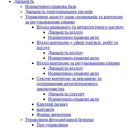
Діяльність
Нормативно-правова база
Діяльність територіальних органів
Управління захисту прав споживачів та контролю
за регульованими цінами
Відділ ринкового та метрологічного нагляду
Діяльність відділу
Нормативно-правові акти
Відділ контролю у сфері торгівлі, робіт та
послуг
Діяльність відділу
Нормативно-правові акти
Відділ контролю за регульованими цінами
Діяльність відділу
Нормативно-правові акти
Сектор контролю за рекламою та
дотриманням антитютюнового
законодавства
Діяльність сектору
Нормативно-правові акти
Критерії ризику
контакти
Форма звернення
Управління фітосанітарної безпеки
Про управління