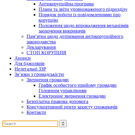
Антикорупційна програма
Плани та звіти уповноваженого підрозділу
Порядок роботи із повідомленнями про
корупцію
Положення щодо впровадження механізмів
заохочення викривачів
Пам’ятки щодо дотримання антикорупційного
законодавства
Декларування
СТОП КОРУПЦІЯ
Анонси
Для бджолярів
Нелегальні ЗЗР
Зв’язки з громадськістю
Звернення громадян
Графік особистого прийому громадян
Головним управлінням
Електронне звернення громадян
Безоплатна правова допомога
Консультативний центр захисту споживачів
Контакти