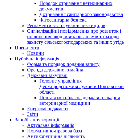
Порядок отримання ветеринарних
документів
Дотримання санітарного законодавства
Фітосанітарна безпека
Регламенти застосування пестицидів
Сигналізаційні повідомлення про розвиток і
поширення шкідливих організмів та заходи
захисту сільськогосподарських та інших угідь
Прес-центр
Новини
Публічна інформація
Форма та порядок подання запиту
Оренда державного майна
Державні закупівлі
Головне управління
Держпродспоживслужби в Полтавській
області
Полтавська обласна державна лікарня
ветеринарної медицини
Енергоменеджмент
Звіти
Запобігання корупції
Актуальна інформація
Нормативно-правова база
Антикорупційна діяльність