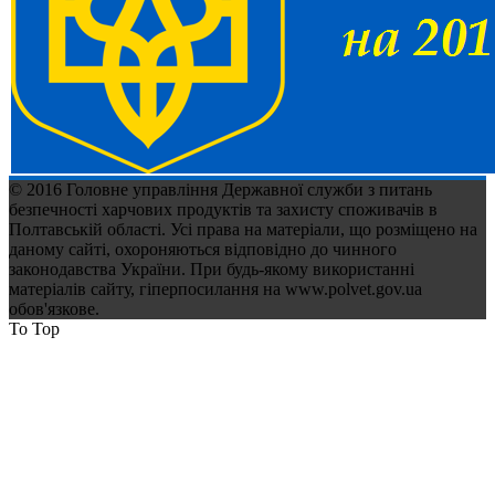
© 2016 Головне управління Державної служби з питань
безпечності харчових продуктів та захисту споживачів в
Полтавській області. Усі права на матеріали, що розміщено на
даному сайті, охороняються відповідно до чинного
законодавства України. При будь-якому використанні
матеріалів сайту, гіперпосилання на www.polvet.gov.ua
обов'язкове.
To Top