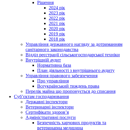
Рішення
2024 рік
2023 рік
2022 рік
2021 рік
2020 рік
2019 рік
2018 рік
Управління державного нагляду за дотриманням
санітарного законодавства
Відділ реєстрації сільськогосподарської техніки
Внутрішній аудит
Нормативна база
План діяльності з внутрішнього аудиту
Управління правового забезпечення
Про управління
Всеукраїнський тиждень права
Перелік майна що пропонується до списання
Суб’єктам господарювання
Державні інспектори
Ветеринарні інспектори
Сертифікати здоров’я
Адміністративні послуги
Безпечність харчових продуктів та
ветеринарна медицина