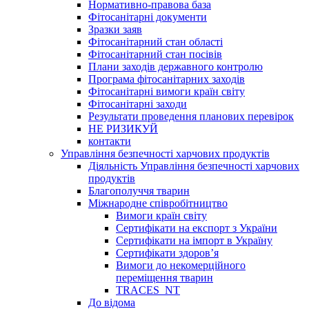
Нормативно-правова база
Фітосанітарні документи
Зразки заяв
Фітосанітарний стан області
Фітосанітарний стан посівів
Плани заходів державного контролю
Програма фітосанітарних заходів
Фітосанітарні вимоги країн світу
Фітосанітарні заходи
Результати проведення планових перевірок
НЕ РИЗИКУЙ
контакти
Управління безпечності харчових продуктів
Діяльність Управління безпечності харчових
продуктів
Благополуччя тварин
Міжнародне співробітництво
Вимоги країн світу
Сертифікати на експорт з України
Сертифікати на імпорт в Україну
Сертифікати здоров’я
Вимоги до некомерційного
переміщення тварин
TRACES_NT
До відома