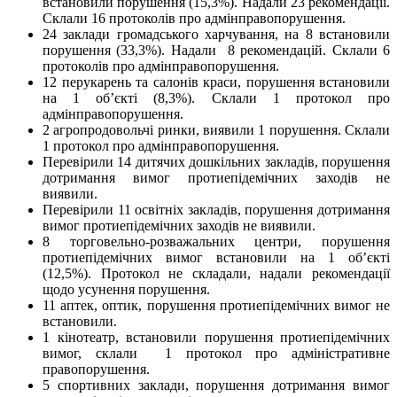
встановили порушення (15,3%). Надали 23 рекомендації.
Склали 16 протоколів про адмінправопорушення.
24 заклади громадського харчування, на 8 встановили
порушення (33,3%). Надали 8 рекомендацій. Склали 6
протоколів про адмінправопорушення.
12 перукарень та салонів краси, порушення встановили
на 1 об’єкті (8,3%). Склали 1 протокол про
адмінправопорушення.
2 агропродовольчі ринки, виявили 1 порушення. Склали
1 протокол про адмінправопорушення.
Перевірили 14 дитячих дошкільних закладів, порушення
дотримання вимог протиепідемічних заходів не
виявили.
Перевірили 11 освітніх закладів, порушення дотримання
вимог протиепідемічних заходів не виявили.
8 торговельно-розважальних центри, порушення
протиепідемічних вимог встановили на 1 об’єкті
(12,5%). Протокол не складали, надали рекомендації
щодо усунення порушення.
11 аптек, оптик, порушення протиепідемічних вимог не
встановили.
1 кінотеатр, встановили порушення протиепідемічних
вимог, склали 1 протокол про адміністративне
правопорушення.
5 спортивних заклади, порушення дотримання вимог