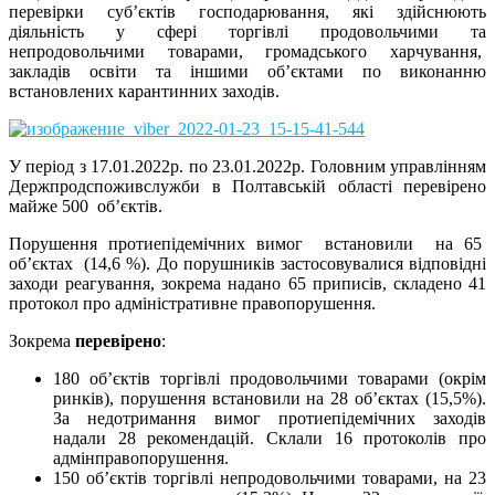
перевірки суб’єктів господарювання, які здійснюють
діяльність у сфері торгівлі продовольчими та
непродовольчими товарами, громадського харчування,
закладів освіти та іншими об’єктами по виконанню
встановлених карантинних заходів.
У період з 17.01.2022р. по 23.01.2022р. Головним управлінням
Держпродспоживслужби в Полтавській області перевірено
майже 500 об’єктів.
Порушення протиепідемічних вимог встановили на 65
об’єктах (14,6 %). До порушників застосовувалися відповідні
заходи реагування, зокрема надано 65 приписів, складено 41
протокол про адміністративне правопорушення.
Зокрема
перевірено
:
180 об’єктів торгівлі продовольчими товарами (окрім
ринків), порушення встановили на 28 об’єктах (15,5%).
За недотримання вимог протиепідемічних заходів
надали 28 рекомендацій. Склали 16 протоколів про
адмінправопорушення.
150 об’єктів торгівлі непродовольчими товарами, на 23