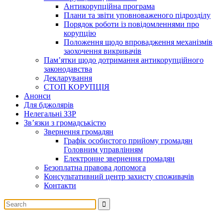
Антикорупційна програма
Плани та звіти уповноваженого підрозділу
Порядок роботи із повідомленнями про
корупцію
Положення щодо впровадження механізмів
заохочення викривачів
Пам’ятки щодо дотримання антикорупційного
законодавства
Декларування
СТОП КОРУПЦІЯ
Анонси
Для бджолярів
Нелегальні ЗЗР
Зв’язки з громадськістю
Звернення громадян
Графік особистого прийому громадян
Головним управлінням
Електронне звернення громадян
Безоплатна правова допомога
Консультативний центр захисту споживачів
Контакти