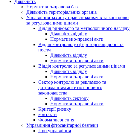
Діяльність
Нормативно-правова база
Діяльність територіальних органів
Управління захисту прав споживачів та контролю
за регульованими цінами
Відділ ринкового та метрологічного нагляду
Діяльність відділу
Нормативно-правові акти
Відділ контролю у сфері торгівлі, робіт та
послуг
Діяльність відділу
Нормативно-правові акти
Відділ контролю за регульованими цінами
Діяльність відділу
Нормативно-правові акти
Сектор контролю за рекламою та
дотриманням антитютюнового
законодавства
Діяльність сектору
Нормативно-правові акти
Критерії ризику
контакти
Форма звернення
Управління фітосанітарної безпеки
Про управління