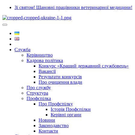
Зі святом! Шановні працівники ветеринарної медицини!
Служба
Керівництво
Кадрова політика
Конкурс «Кращий державний службовець»
Вакансії
Результати конкурсів
Про очищення влади
Про службу
Структура
Профспілка
Про Профспілку
Історія Профспілки
Керівні органи
Новини
Законодавство
Контакти