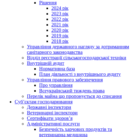
Рішення
2024 рік
2023 рік
2022 рік
2021 рік
2020 рік
2019 рік
2018 рік
Управління державного нагляду за дотриманням
санітарного законодавства
Відділ реєстрації сільськогосподарської техніки
Внутрішній аудит
Нормативна база
План діяльності з внутрішнього аудиту
Управління правового забезпечення
Про управління
Всеукраїнський тиждень права
Перелік майна що пропонується до списання
Суб’єктам господарювання
Державні інспектори
Ветеринарні інспектори
Сертифікати здоров’я
Адміністративні послуги
Безпечність харчових продуктів та
ветеринарна медицина