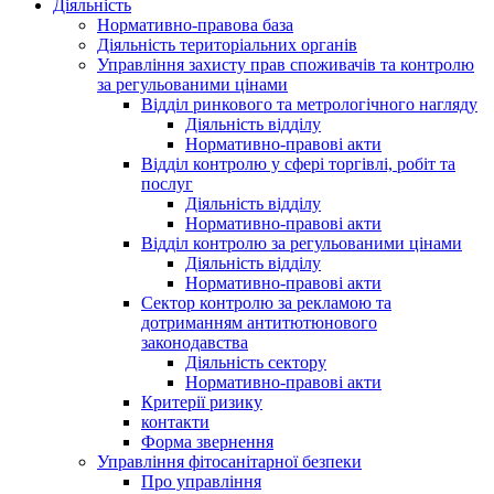
Діяльність
Нормативно-правова база
Діяльність територіальних органів
Управління захисту прав споживачів та контролю
за регульованими цінами
Відділ ринкового та метрологічного нагляду
Діяльність відділу
Нормативно-правові акти
Відділ контролю у сфері торгівлі, робіт та
послуг
Діяльність відділу
Нормативно-правові акти
Відділ контролю за регульованими цінами
Діяльність відділу
Нормативно-правові акти
Сектор контролю за рекламою та
дотриманням антитютюнового
законодавства
Діяльність сектору
Нормативно-правові акти
Критерії ризику
контакти
Форма звернення
Управління фітосанітарної безпеки
Про управління