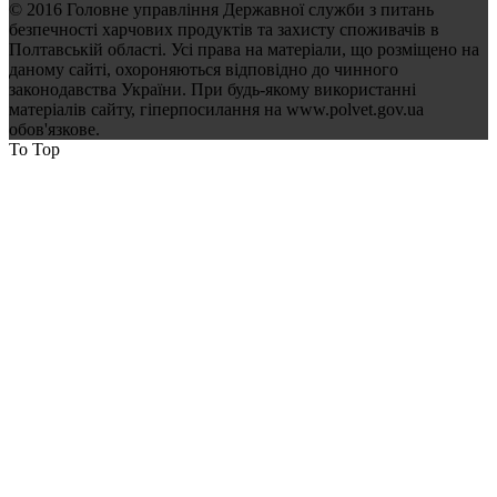
© 2016 Головне управління Державної служби з питань
безпечності харчових продуктів та захисту споживачів в
Полтавській області. Усі права на матеріали, що розміщено на
даному сайті, охороняються відповідно до чинного
законодавства України. При будь-якому використанні
матеріалів сайту, гіперпосилання на www.polvet.gov.ua
обов'язкове.
To Top