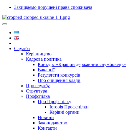
Захищаємо порушені права споживача
Служба
Керівництво
Кадрова політика
Конкурс «Кращий державний службовець»
Вакансії
Результати конкурсів
Про очищення влади
Про службу
Структура
Профспілка
Про Профспілку
Історія Профспілки
Керівні органи
Новини
Законодавство
Контакти