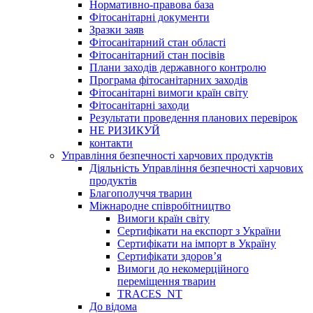
Нормативно-правова база
Фітосанітарні документи
Зразки заяв
Фітосанітарний стан області
Фітосанітарний стан посівів
Плани заходів державного контролю
Програма фітосанітарних заходів
Фітосанітарні вимоги країн світу
Фітосанітарні заходи
Результати проведення планових перевірок
НЕ РИЗИКУЙ
контакти
Управління безпечності харчових продуктів
Діяльність Управління безпечності харчових
продуктів
Благополуччя тварин
Міжнародне співробітництво
Вимоги країн світу
Сертифікати на експорт з України
Сертифікати на імпорт в Україну
Сертифікати здоров’я
Вимоги до некомерційного
переміщення тварин
TRACES_NT
До відома