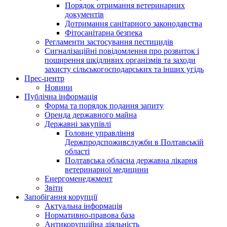
Порядок отримання ветеринарних
документів
Дотримання санітарного законодавства
Фітосанітарна безпека
Регламенти застосування пестицидів
Сигналізаційні повідомлення про розвиток і
поширення шкідливих організмів та заходи
захисту сільськогосподарських та інших угідь
Прес-центр
Новини
Публічна інформація
Форма та порядок подання запиту
Оренда державного майна
Державні закупівлі
Головне управління
Держпродспоживслужби в Полтавській
області
Полтавська обласна державна лікарня
ветеринарної медицини
Енергоменеджмент
Звіти
Запобігання корупції
Актуальна інформація
Нормативно-правова база
Антикорупційна діяльність