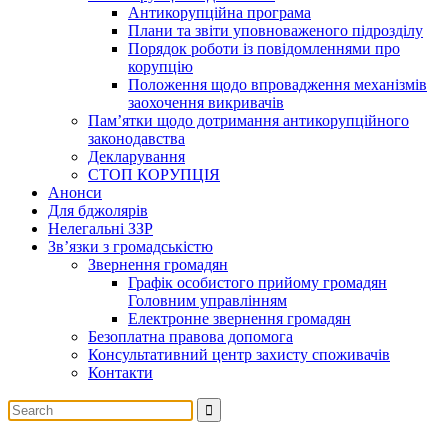
Антикорупційна програма
Плани та звіти уповноваженого підрозділу
Порядок роботи із повідомленнями про
корупцію
Положення щодо впровадження механізмів
заохочення викривачів
Пам’ятки щодо дотримання антикорупційного
законодавства
Декларування
СТОП КОРУПЦІЯ
Анонси
Для бджолярів
Нелегальні ЗЗР
Зв’язки з громадськістю
Звернення громадян
Графік особистого прийому громадян
Головним управлінням
Електронне звернення громадян
Безоплатна правова допомога
Консультативний центр захисту споживачів
Контакти