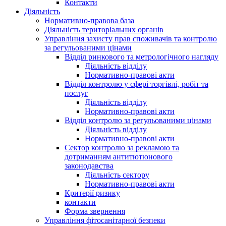
Контакти
Діяльність
Нормативно-правова база
Діяльність територіальних органів
Управління захисту прав споживачів та контролю
за регульованими цінами
Відділ ринкового та метрологічного нагляду
Діяльність відділу
Нормативно-правові акти
Відділ контролю у сфері торгівлі, робіт та
послуг
Діяльність відділу
Нормативно-правові акти
Відділ контролю за регульованими цінами
Діяльність відділу
Нормативно-правові акти
Сектор контролю за рекламою та
дотриманням антитютюнового
законодавства
Діяльність сектору
Нормативно-правові акти
Критерії ризику
контакти
Форма звернення
Управління фітосанітарної безпеки