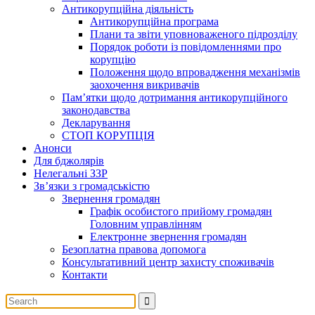
Антикорупційна діяльність
Антикорупційна програма
Плани та звіти уповноваженого підрозділу
Порядок роботи із повідомленнями про
корупцію
Положення щодо впровадження механізмів
заохочення викривачів
Пам’ятки щодо дотримання антикорупційного
законодавства
Декларування
СТОП КОРУПЦІЯ
Анонси
Для бджолярів
Нелегальні ЗЗР
Зв’язки з громадськістю
Звернення громадян
Графік особистого прийому громадян
Головним управлінням
Електронне звернення громадян
Безоплатна правова допомога
Консультативний центр захисту споживачів
Контакти