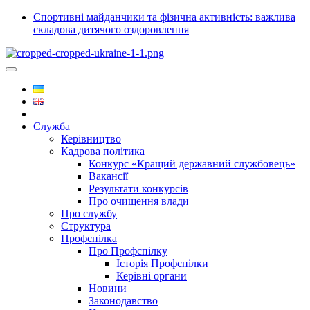
Спортивні майданчики та фізична активність: важлива
складова дитячого оздоровлення
Служба
Керівництво
Кадрова політика
Конкурс «Кращий державний службовець»
Вакансії
Результати конкурсів
Про очищення влади
Про службу
Структура
Профспілка
Про Профспілку
Історія Профспілки
Керівні органи
Новини
Законодавство