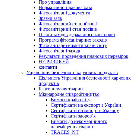
Про управління
Нормативно-правова база
Фітосанітарні документи
Зразки заяв
Фітосанітарний стан області
Фітосанітарний стан посівів
Плани заходів державного контролю
Програма фітосанітарних заходів
Фітосанітарні вимоги країн світу
Фітосанітарні заходи
Результати проведення планових перевірок
НЕ РИЗИКУЙ
контакти
Управління безпечності харчових продуктів
Діяльність Управління безпечності харчових
продуктів
Благополуччя тварин
Міжнародне співробітництво
Вимоги країн світу
Сертифікати на експорт з України
Сертифікати на імпорт в Україну
Сертифікати здоров’я
Вимоги до некомерційного
переміщення тварин
TRACES_NT