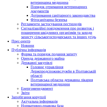
ветеринарна медицина
Порядок отримання ветеринарних
документів
Дотримання санітарного законодавства
Фітосанітарна безпека
Регламенти застосування пестицидів
Сигналізаційні повідомлення про розвиток і
поширення шкідливих організмів та заходи
захисту сільськогосподарських та інших угідь
Прес-центр
Новини
Публічна інформація
Форма та порядок подання запиту
Оренда державного майна
Державні закупівлі
Головне управління
Держпродспоживслужби в Полтавській
області
Полтавська обласна державна лікарня
ветеринарної медицини
Енергоменеджмент
Звіти
Запобігання корупції
Актуальна інформація
Нормативно-правова база