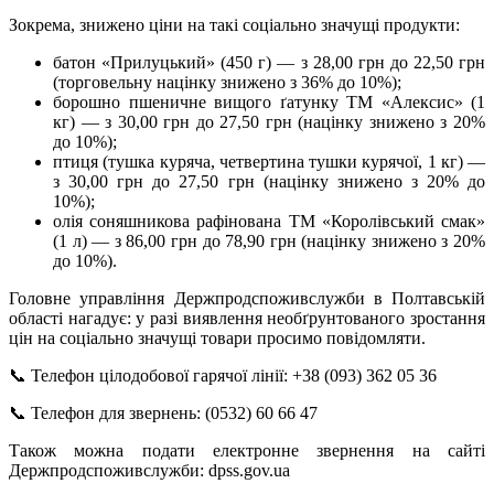
Зокрема, знижено ціни на такі соціально значущі продукти:
батон «Прилуцький» (450 г) — з 28,00 грн до 22,50 грн
(торговельну націнку знижено з 36% до 10%);
борошно пшеничне вищого ґатунку ТМ «Алексис» (1
кг) — з 30,00 грн до 27,50 грн (націнку знижено з 20%
до 10%);
птиця (тушка куряча, четвертина тушки курячої, 1 кг) —
з 30,00 грн до 27,50 грн (націнку знижено з 20% до
10%);
олія соняшникова рафінована ТМ «Королівський смак»
(1 л) — з 86,00 грн до 78,90 грн (націнку знижено з 20%
до 10%).
Головне управління Держпродспоживслужби в Полтавській
області нагадує: у разі виявлення необґрунтованого зростання
цін на соціально значущі товари просимо повідомляти.
📞 Телефон цілодобової гарячої лінії: +38 (093) 362 05 36
📞 Телефон для звернень: (0532) 60 66 47
Також можна подати електронне звернення на сайті
Держпродспоживслужби: dpss.gov.ua