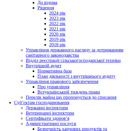
До відома
Рішення
2024 рік
2023 рік
2022 рік
2021 рік
2020 рік
2019 рік
2018 рік
Управління державного нагляду за дотриманням
санітарного законодавства
Відділ реєстрації сільськогосподарської техніки
Внутрішній аудит
Нормативна база
План діяльності з внутрішнього аудиту
Управління правового забезпечення
Про управління
Всеукраїнський тиждень права
Перелік майна що пропонується до списання
Суб’єктам господарювання
Державні інспектори
Ветеринарні інспектори
Сертифікати здоров’я
Адміністративні послуги
Безпечність харчових продуктів та