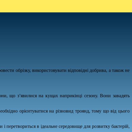
овести обрізку, використовувати відповідні добрива, а також не
гони, що з’явилися на кущах наприкінці сезону. Вони завадять
еобхідно орієнтуватися на різновид троянд, тому що від цього
 і перетвориться в ідеальне середовище для розвитку бактерій,