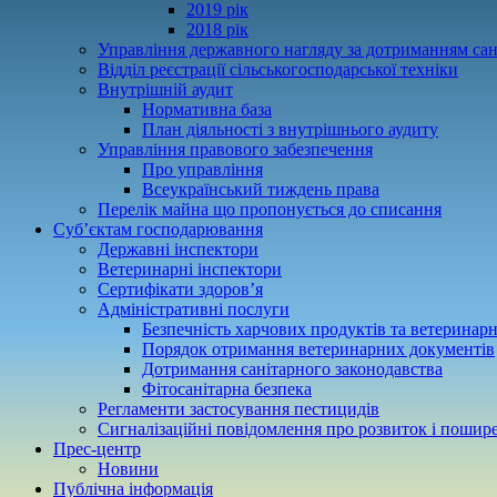
2019 рік
2018 рік
Управління державного нагляду за дотриманням сан
Відділ реєстрації сільськогосподарської техніки
Внутрішній аудит
Нормативна база
План діяльності з внутрішнього аудиту
Управління правового забезпечення
Про управління
Всеукраїнський тиждень права
Перелік майна що пропонується до списання
Суб’єктам господарювання
Державні інспектори
Ветеринарні інспектори
Сертифікати здоров’я
Адміністративні послуги
Безпечність харчових продуктів та ветеринар
Порядок отримання ветеринарних документів
Дотримання санітарного законодавства
Фітосанітарна безпека
Регламенти застосування пестицидів
Сигналізаційні повідомлення про розвиток і пошире
Прес-центр
Новини
Публічна інформація