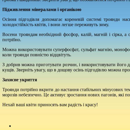
Підживлення мінералами і органікою
Осіння підгодівля допомагає кореневій системі троянди на
холодостійкість квітів, і вони легше переживуть зиму.
Восени трояндам необхідний фосфор, калій, магній і сірка, а
потрібно.
Можна використовувати суперфосфат, сульфат магнію, монофосф
коли троянди повністю відцвітуть.
З добрив можна приготувати розчин, і використовувати його 
кущів. Зверніть увагу, що в дощову осінь підгодівлю можна про
Захисне укриття
Троянди потрібно вкрити до настання стабільних мінусових темп
морозів небезпечно. Це активує зростання нових пагонів, які п
Нехай ваші квіти приносять вам радість і красу!