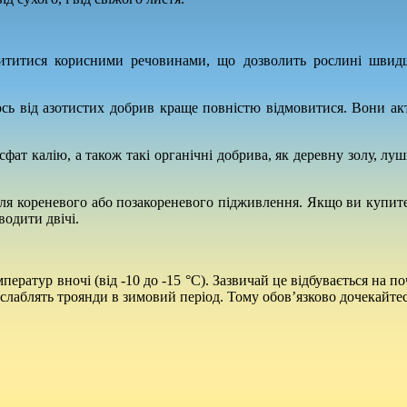
сититися корисними речовинами, що дозволить рослині швидш
 ось від азотистих добрив краще повністю відмовитися. Вони ак
ат калію, а також такі органічні добрива, як деревну золу, луш
для кореневого або позакореневого підживлення. Якщо ви купите
водити двічі.
ератур вночі (від -10 до -15 °С). Зазвичай це відбувається на по
ослаблять троянди в зимовий період. Тому обов’язково дочекайтес