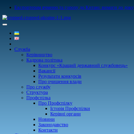
Експортерам ячменю та гороху до Китаю: вимоги до докум
Служба
Керівництво
Кадрова політика
Конкурс «Кращий державний службовець»
Вакансії
Результати конкурсів
Про очищення влади
Про службу
Структура
Профспілка
Про Профспілку
Історія Профспілки
Керівні органи
Новини
Законодавство
Контакти