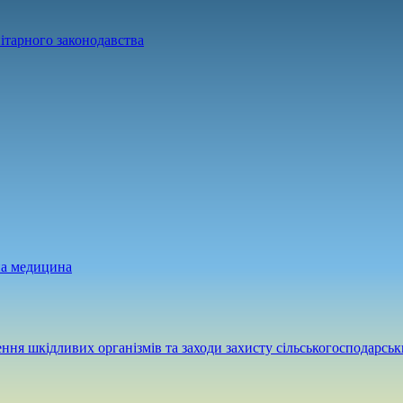
ітарного законодавства
на медицина
ння шкідливих організмів та заходи захисту сільськогосподарськ