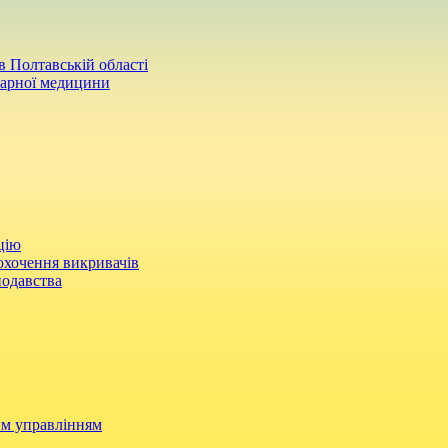
 Полтавській області
нарної медицини
цію
охочення викривачів
нодавства
им управлінням