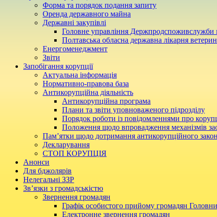
Форма та порядок подання запиту
Оренда державного майна
Державні закупівлі
Головне управління Держпродспоживслужби в
Полтавська обласна державна лікарня ветери
Енергоменеджмент
Звіти
Запобігання корупції
Актуальна інформація
Нормативно-правова база
Антикорупційна діяльність
Антикорупційна програма
Плани та звіти уповноваженого підрозділу
Порядок роботи із повідомленнями про коруп
Положення щодо впровадження механізмів за
Пам’ятки щодо дотримання антикорупційного зако
Декларування
СТОП КОРУПЦІЯ
Анонси
Для бджолярів
Нелегальні ЗЗР
Зв’язки з громадськістю
Звернення громадян
Графік особистого прийому громадян Головн
Електронне звернення громадян