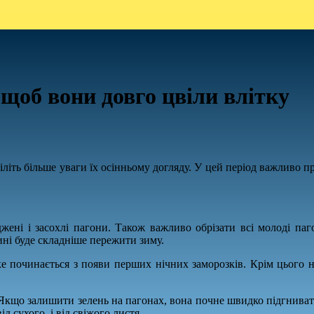
 щоб вони довго цвіли влітку
літь більше уваги їх осінньому догляду. У цей період важливо пр
джені і засохлі пагони. Також важливо обрізати всі молоді па
ині буде складніше пережити зиму.
ке починається з появи перших нічних заморозків. Крім цього н
. Якщо залишити зелень на пагонах, вона почне швидко підгнивати
д сухого, і від свіжого листя.