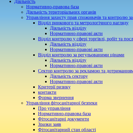
Діяльність
Нормативно-правова база
Діяльність територіальних органів
Управління захисту прав споживачів та контролю з
Відділ ринкового та метрологічного нагляду
Діяльність відділу
Нормативно-правові акти
Відділ контролю у сфері торгівлі, робіт та пос
Діяльність відділу
Нормативно-правові акти
Відділ контролю за регульованими цінами
Діяльність відділу
Нормативно-правові акти
Сектор контролю за рекламою та дотримання
Діяльність сектору
Нормативно-правові акти
Критерії ризику
контакти
Форма звернення
Управління фітосанітарної безпеки
Про управління
Нормативно-правова база
Фітосанітарні документи
Зразки заяв
Фітосанітарний стан області