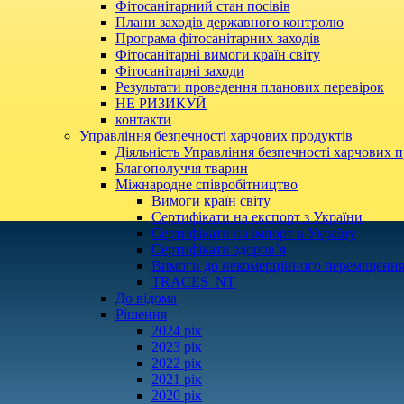
Фітосанітарний стан посівів
Плани заходів державного контролю
Програма фітосанітарних заходів
Фітосанітарні вимоги країн світу
Фітосанітарні заходи
Результати проведення планових перевірок
НЕ РИЗИКУЙ
контакти
Управління безпечності харчових продуктів
Діяльність Управління безпечності харчових п
Благополуччя тварин
Міжнародне співробітництво
Вимоги країн світу
Сертифікати на експорт з України
Сертифікати на імпорт в Україну
Сертифікати здоров’я
Вимоги до некомерційного переміщення
TRACES_NT
До відома
Рішення
2024 рік
2023 рік
2022 рік
2021 рік
2020 рік