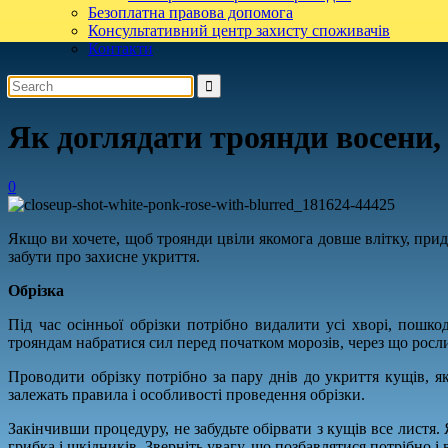
Безоплатна правова допомога
Консультативний центр захисту споживачів
Контакти
Як доглядати троянди восени,
0
Якщо ви хочете, щоб троянди цвіли якомога довше влітку, приді
забути про захисне укриття.
Обрізка
Під час осінньої обрізки потрібно видалити усі хворі, пошко
трояндам набратися сил перед початком морозів, через що росл
Проводити обрізку потрібно за пару днів до укриття кущів, я
залежать правила і особливості проведення обрізки.
Закінчивши процедуру, не забудьте обірвати з кущів все листя
грибка і шкідників. Зверніть увагу, що позбавлятися потрібно і ві