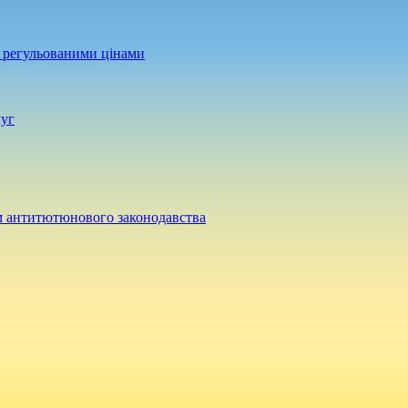
а регульованими цінами
луг
м антитютюнового законодавства