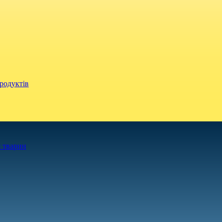
родуктів
 тварин