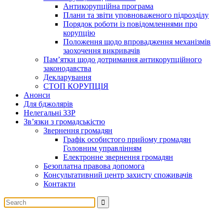
Антикорупційна програма
Плани та звіти уповноваженого підрозділу
Порядок роботи із повідомленнями про
корупцію
Положення щодо впровадження механізмів
заохочення викривачів
Пам’ятки щодо дотримання антикорупційного
законодавства
Декларування
СТОП КОРУПЦІЯ
Анонси
Для бджолярів
Нелегальні ЗЗР
Зв’язки з громадськістю
Звернення громадян
Графік особистого прийому громадян
Головним управлінням
Електронне звернення громадян
Безоплатна правова допомога
Консультативний центр захисту споживачів
Контакти