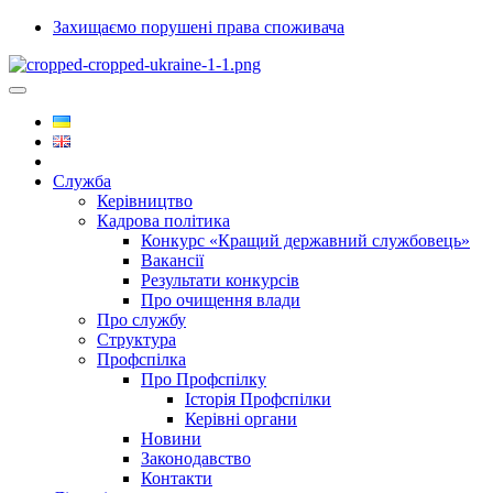
Захищаємо порушені права споживача
Служба
Керівництво
Кадрова політика
Конкурс «Кращий державний службовець»
Вакансії
Результати конкурсів
Про очищення влади
Про службу
Структура
Профспілка
Про Профспілку
Історія Профспілки
Керівні органи
Новини
Законодавство
Контакти