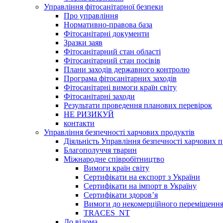
Управління фітосанітарної безпеки
Про управління
Нормативно-правова база
Фітосанітарні документи
Зразки заяв
Фітосанітарний стан області
Фітосанітарний стан посівів
Плани заходів державного контролю
Програма фітосанітарних заходів
Фітосанітарні вимоги країн світу
Фітосанітарні заходи
Результати проведення планових перевірок
НЕ РИЗИКУЙ
контакти
Управління безпечності харчових продуктів
Діяльність Управління безпечності харчових п
Благополуччя тварин
Міжнародне співробітництво
Вимоги країн світу
Сертифікати на експорт з України
Сертифікати на імпорт в Україну
Сертифікати здоров’я
Вимоги до некомерційного переміщення
TRACES_NT
До відома