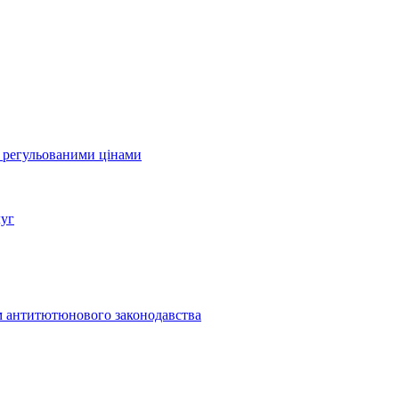
а регульованими цінами
луг
м антитютюнового законодавства