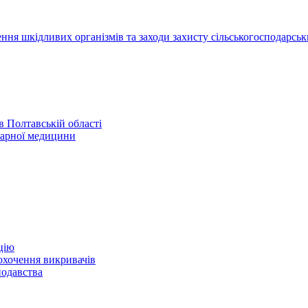
ння шкідливих організмів та заходи захисту сільськогосподарськ
 Полтавській області
нарної медицини
цію
охочення викривачів
нодавства