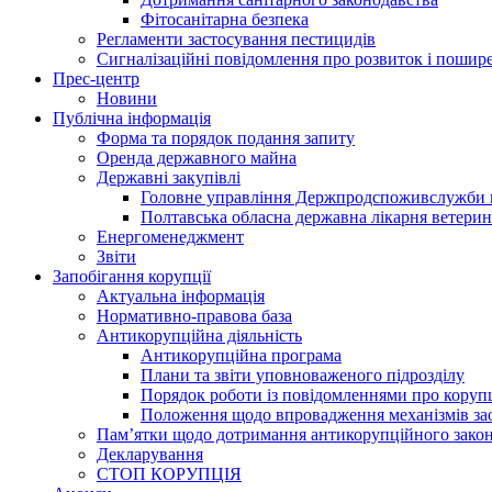
Фітосанітарна безпека
Регламенти застосування пестицидів
Сигналізаційні повідомлення про розвиток і пошире
Прес-центр
Новини
Публічна інформація
Форма та порядок подання запиту
Оренда державного майна
Державні закупівлі
Головне управління Держпродспоживслужби в
Полтавська обласна державна лікарня ветери
Енергоменеджмент
Звіти
Запобігання корупції
Актуальна інформація
Нормативно-правова база
Антикорупційна діяльність
Антикорупційна програма
Плани та звіти уповноваженого підрозділу
Порядок роботи із повідомленнями про коруп
Положення щодо впровадження механізмів за
Пам’ятки щодо дотримання антикорупційного зако
Декларування
СТОП КОРУПЦІЯ