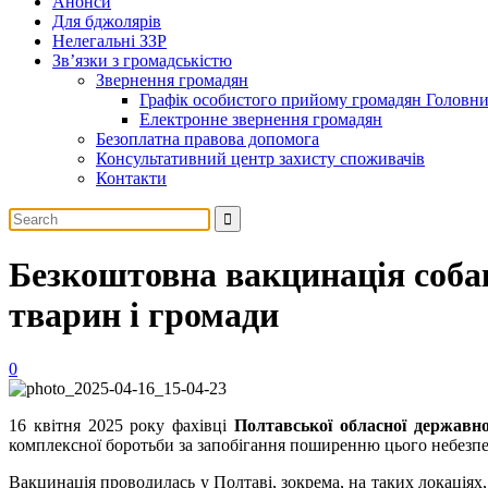
Анонси
Для бджолярів
Нелегальні ЗЗР
Зв’язки з громадськістю
Звернення громадян
Графік особистого прийому громадян Головн
Електронне звернення громадян
Безоплатна правова допомога
Консультативний центр захисту споживачів
Контакти
Безкоштовна вакцинація собак
тварин і громади
0
16 квітня 2025 року фахівці
Полтавської обласної державно
комплексної боротьби за запобігання поширенню цього небезпе
Вакцинація проводилась у Полтаві, зокрема, на таких локаціях,