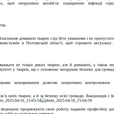
во, щоб оперативно запобігти поширенню інфекції сер
тів.
 Власникам домашніх тварин слід бути уважними і не пропустит
ивслужби в Полтавській області, щоб отримати актуальну і
ражати не тільки диких тварин, але й домашніх, а також л
імунітет у тварин, що є основною запорукою безпеки для грома
ками захворювання дозволяє оперативно контролювати 
’я своїх тварин, а й за безпеку всієї громади. Вакцинація є б
ої медицини продовжують свою роботу, надаючи професійну до
у сайті та соціальних мережах.