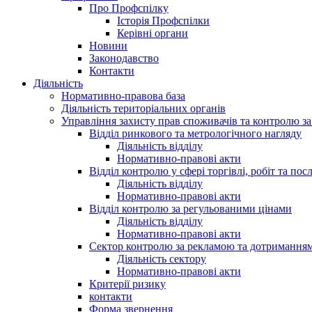
Про Профспілку
Історія Профспілки
Керівні органи
Новини
Законодавство
Контакти
Діяльність
Нормативно-правова база
Діяльність територіальних органів
Управління захисту прав споживачів та контролю з
Відділ ринкового та метрологічного нагляду
Діяльність відділу
Нормативно-правові акти
Відділ контролю у сфері торгівлі, робіт та пос
Діяльність відділу
Нормативно-правові акти
Відділ контролю за регульованими цінами
Діяльність відділу
Нормативно-правові акти
Сектор контролю за рекламою та дотримання
Діяльність сектору
Нормативно-правові акти
Критерії ризику
контакти
Форма звернення