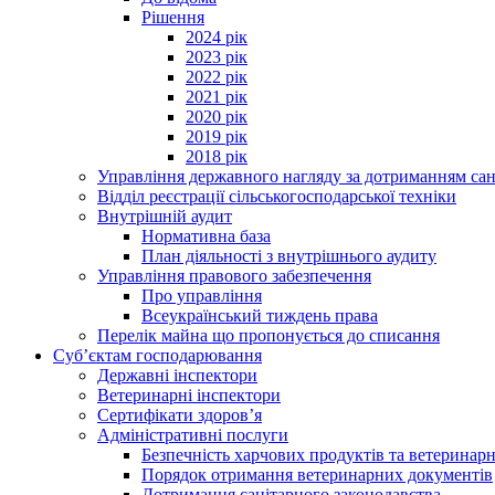
Рішення
2024 рік
2023 рік
2022 рік
2021 рік
2020 рік
2019 рік
2018 рік
Управління державного нагляду за дотриманням сан
Відділ реєстрації сільськогосподарської техніки
Внутрішній аудит
Нормативна база
План діяльності з внутрішнього аудиту
Управління правового забезпечення
Про управління
Всеукраїнський тиждень права
Перелік майна що пропонується до списання
Суб’єктам господарювання
Державні інспектори
Ветеринарні інспектори
Сертифікати здоров’я
Адміністративні послуги
Безпечність харчових продуктів та ветеринар
Порядок отримання ветеринарних документів
Дотримання санітарного законодавства