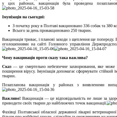
у цих районах, вакцинація була проведена позаплано
Імунізація на сьогодні:
З початку року в Полтаві вакциновано 336 собак та 380 ко
Всього за день провакциновано 250 тварин.
Вакцинація триває, і планові заходи з щеплення ще попереду.
оголошеннями на сайті Головного управління Держпродспож
Чому вакцинація проти сказу така важлива?
Сказ
— це смертельно небезпечне захворювання, яке може в
поширення вірусу. Імунізація допомагає сформувати стійкий 
тварин.
Позапланова вакцинація у районах з виявленими випад
Важливо!
Вакцинація — це відповідальність не лише за здоров
приводити своїх тварин до найближчих точок вакцинації.
Фахівці Полтавської обласної державної лікарні ветеринарн
більше про майбутні заходи, слідкуйте за оновленнями на нашом