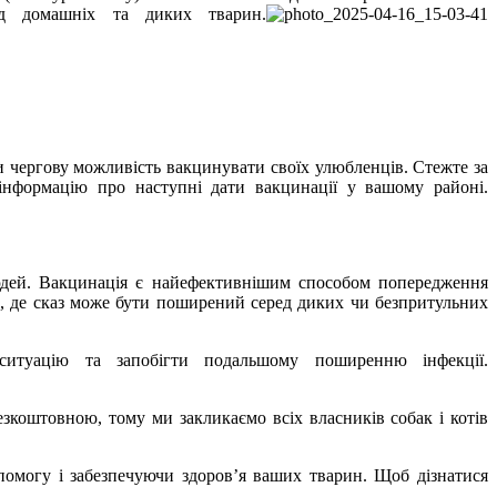
ед домашніх та диких тварин.
и чергову можливість вакцинувати своїх улюбленців. Стежте за
нформацію про наступні дати вакцинації у вашому районі.
юдей. Вакцинація є найефективнішим способом попередження
д, де сказ може бути поширений серед диких чи безпритульних
ситуацію та запобігти подальшому поширенню інфекції.
езкоштовною, тому ми закликаємо всіх власників собак і котів
помогу і забезпечуючи здоров’я ваших тварин. Щоб дізнатися