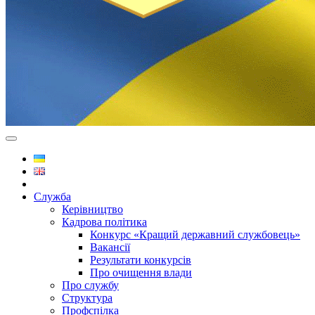
Служба
Керівництво
Кадрова політика
Конкурс «Кращий державний службовець»
Вакансії
Результати конкурсів
Про очищення влади
Про службу
Структура
Профспілка