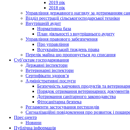
2019 рік
2018 рік
Управління державного нагляду за дотриманням сан
Відділ реєстрації сільськогосподарської техніки
Внутрішній аудит
Нормативна база
План діяльності з внутрішнього аудиту
Управління правового забезпечення
Про управління
Всеукраїнський тиждень права
Перелік майна що пропонується до списання
Суб’єктам господарювання
Державні інспектори
Ветеринарні інспектори
Сертифікати здоров’я
Адміністративні послуги
Безпечність харчових продуктів та ветеринар
Порядок отримання ветеринарних документів
Дотримання санітарного законодавства
Фітосанітарна безпека
Регламенти застосування пестицидів
Сигналізаційні повідомлення про розвиток і пошире
Прес-центр
Новини
Публічна інформація