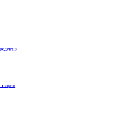
родуктів
 тварин