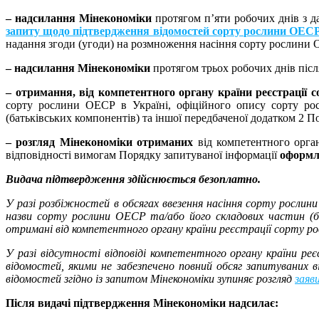
–
надсилання Мінекономіки
протягом п’яти робочих днів з д
запиту щодо підтвердження відомостей сорту рослини ОЕС
надання згоди (угоди) на розмноження насіння сорту рослини О
–
надсилання Мінекономіки
протягом трьох робочих днів піс
–
отримання, від компетентного органу країни реєстрації
сорту рослини ОЕСР в Україні, офіційного опису сорту рос
(батьківських компонентів) та іншої передбаченої додатком 2 П
–
розгляд Мінекономіки отриманих
від компетентного орга
відповідності вимогам Порядку запитуваної інформації
оформл
Видача підтвердження здійснюється безоплатно.
У разі розбіжностей в обсягах ввезення насіння сорту рослин
назви сорту рослини ОЕСР та/або його складових частин (ба
отримані від компетентного органу країни реєстрації сорту р
У разі відсутності відповіді компетентного органу країни р
відомостей, якими не забезпечено повний обсяг запитуваних 
відомостей згідно із запитом Мінекономіки зупиняє розгляд
заяв
Після видачі підтвердження Мінекономіки надсилає: