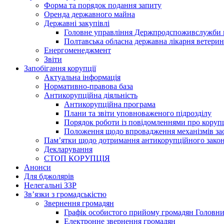
Форма та порядок подання запиту
Оренда державного майна
Державні закупівлі
Головне управління Держпродспоживслужби в
Полтавська обласна державна лікарня ветери
Енергоменеджмент
Звіти
Запобігання корупції
Актуальна інформація
Нормативно-правова база
Антикорупційна діяльність
Антикорупційна програма
Плани та звіти уповноваженого підрозділу
Порядок роботи із повідомленнями про коруп
Положення щодо впровадження механізмів за
Пам’ятки щодо дотримання антикорупційного зако
Декларування
СТОП КОРУПЦІЯ
Анонси
Для бджолярів
Нелегальні ЗЗР
Зв’язки з громадськістю
Звернення громадян
Графік особистого прийому громадян Головн
Електронне звернення громадян