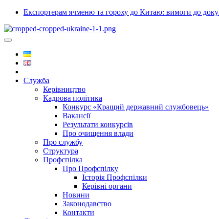
Експортерам ячменю та гороху до Китаю: вимоги до докум
Служба
Керівництво
Кадрова політика
Конкурс «Кращий державний службовець»
Вакансії
Результати конкурсів
Про очищення влади
Про службу
Структура
Профспілка
Про Профспілку
Історія Профспілки
Керівні органи
Новини
Законодавство
Контакти