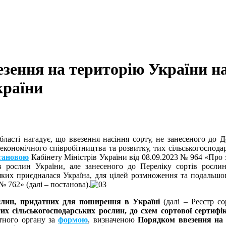
зення на територію України н
країни
асті нагадує, що ввезення насіння cорту, не занесеного до 
ї економічного співробітництва та розвитку, тих сільськогоспода
тановою
Кабінету Міністрів України від 08.09.2023 № 964 «Про 
в рослин України, але занесеного до Переліку сортів рослин
ї яких приєдналася Україна, для цілей розмноження та подальшо
№ 762» (далі – постанова).
ослин, придатних для поширення в Україні
(далі – Реєстр с
тих сільськогосподарських рослин, до схем сортової сертифі
тного органу за
формою
, визначеною
Порядком ввезення на т