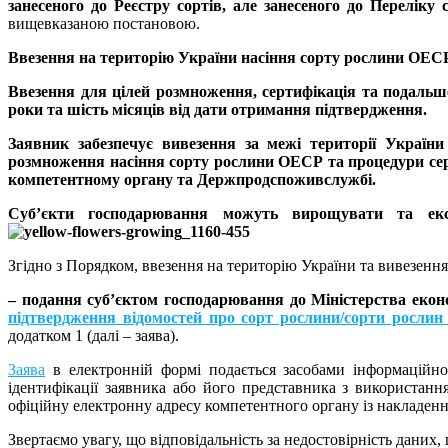
занесеного до Реєстру сортів, але занесеного до Перелік
вищевказаною постановою.
Ввезення на територію України насіння сорту рослини ОЕСР
Ввезення для цілей розмноження, сертифікація та подальш
роки та шість місяців від дати отримання підтвердження.
Заявник забезпечує вивезення за межі території Україн
розмноження насіння сорту рослини ОЕСР та процедури серти
компетентному органу та Держпродспоживслужбі.
Суб’єкти господарювання можуть вирощувати та експ
Згідно з Порядком, ввезення на територію України та вивезення
–
подання суб’єктом господарювання до Міністерства еконо
підтвердження відомостей про сорт рослини/сорти росли
додатком 1 (далі – заява).
Заява
в електронній формі подається засобами інформаційно
ідентифікації заявника або його представника з використанн
офіційну електронну адресу компетентного органу із накладенн
Звертаємо увагу, що відповідальність за недостовірність даних,