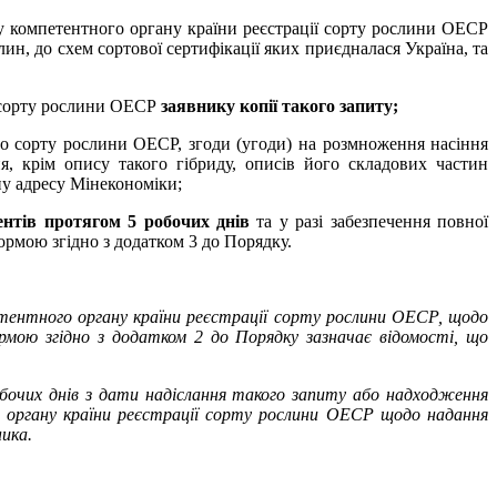
у компетентного органу країни реєстрації сорту рослини ОЕСР
ин, до схем сортової сертифікації яких приєдналася Україна, та
ї сорту рослини ОЕСР
заявнику копії такого запиту
;
о сорту рослини ОЕСР, згоди (угоди) на розмноження насіння
, крім опису такого гібриду, описів його складових частин
ну адресу Мінекономіки;
ентів протягом 5 робочих днів
та у разі забезпечення повної
ормою згідно з додатком 3 до Порядку.
петентного органу країни реєстрації сорту рослини ОЕСР, щодо
рмою згідно з додатком 2 до Порядку зазначає відомості, що
обочих днів з дати надіслання такого запиту або надходження
го органу країни реєстрації сорту рослини ОЕСР щодо надання
ика.