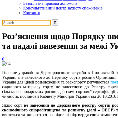
Безоплатна правова допомога
Консультативний центр захисту споживачів
Контакти
Роз’яснення щодо Порядку вве
та надалі вивезення за межі У
0
Головне управління Держпродспоживслужби в Полтавській обл
Україні, але занесеного до Переліку сортів рослин Організаці
Україна для цілей розмноження та реекспорту регулюється
пос
садивного матеріалу сорту, не занесеного до Реєстру сорті
сільськогосподарських рослин, до схем сортової сертифікаці
чинність, постанови Кабінету Міністрів України від 26.10.2016 
Якщо сорт
не занесений до Державного реєстру сортів р
економічного співробітництва та розвитку (далі – ОЕСР)
ввозиться та вивозиться на підставі
підтвердження
компетен