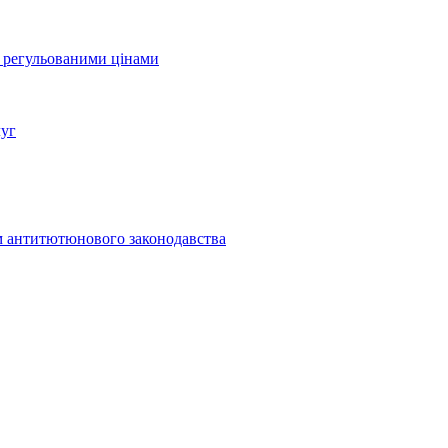
а регульованими цінами
луг
м антитютюнового законодавства