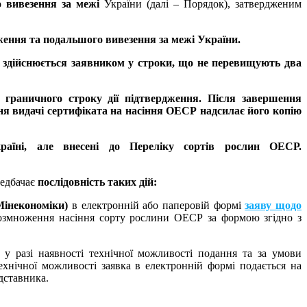
о вивезення за межі
України (далі – Порядок), затвердженим
ження та подальшого вивезення за межі України.
 здійснюється заявником у строки, що не перевищують два
граничного строку дії підтвердження.
Після завершення
дня видачі сертифіката на насіння ОЕСР надсилає його копію
раїні, але внесені до Переліку сортів рослин ОЕСР.
редбачає
послідовність таких дій:
Мінекономіки)
в електронній або паперовій формі
заяву щодо
озмноження насіння сорту рослини ОЕСР за формою згідно з
у разі наявності технічної можливості подання та за умови
ехнічної можливості заявка в електронній формі подається на
дставника.