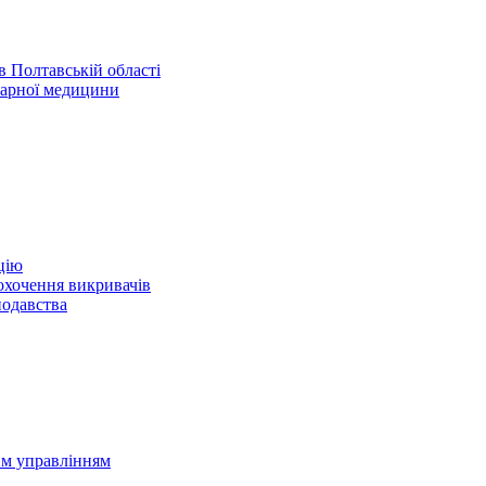
 Полтавській області
нарної медицини
цію
охочення викривачів
нодавства
им управлінням