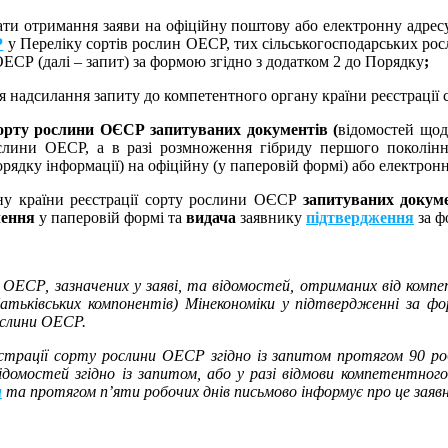
ати отримання заяви на офіційну поштову або електронну адрес
Р
у Переліку сортів рослин ОЕСР, тих сільськогосподарських росл
ЕСР (далі – запит) за формою згідно з додатком 2 до Порядку
;
ля надсилання запиту до компетентного органу країни реєстраці
 сорту рослини ОЄСР запитуваних документів
(
відомостей щод
лини ОЕСР, а в разі розмноження гібриду першого покоління
орядку інформації) на офіційну (у паперовій формі) або електрон
ну країни реєстрації сорту рослини ОЄСР
запитуваних докум
ення
у паперовій формі та
видача
заявнику
підтвердження
за ф
и ОЕСР, зазначених у заяві, та відомостей, отриманих від ком
тьківських компонентів) Мінекономіки у підтвердженні за фо
ослини ОЕСР.
еєстрації сорту рослини ОЕСР згідно із запитом протягом 90 р
відомостей згідно із запитом, або у разі відмови компетентно
и
та протягом п’яти робочих днів письмово інформує про це заявн