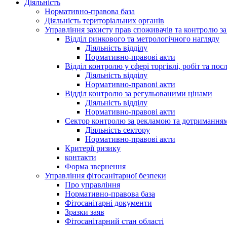
Діяльність
Нормативно-правова база
Діяльність територіальних органів
Управління захисту прав споживачів та контролю з
Відділ ринкового та метрологічного нагляду
Діяльність відділу
Нормативно-правові акти
Відділ контролю у сфері торгівлі, робіт та пос
Діяльність відділу
Нормативно-правові акти
Відділ контролю за регульованими цінами
Діяльність відділу
Нормативно-правові акти
Сектор контролю за рекламою та дотримання
Діяльність сектору
Нормативно-правові акти
Критерії ризику
контакти
Форма звернення
Управління фітосанітарної безпеки
Про управління
Нормативно-правова база
Фітосанітарні документи
Зразки заяв
Фітосанітарний стан області