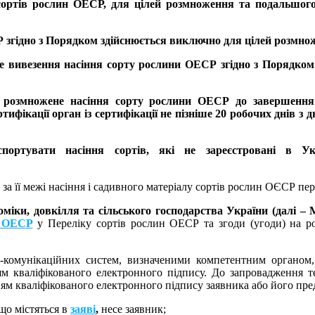
у сортів рослин ОЕСР, для цілей розмноження та подальшог
 згідно з Порядком здійснюється виключно для цілей розмно
е вивезення насіння сорту рослини ОЕСР згідно з Порядком
и розмножене насіння сорту рослини ОЕСР до завершення 
фікації орган із сертифікації не пізніше 20 робочих днів з 
ортувати насіння сортів, які не зареєстровані в Ук
 за її межі насіння і садивного матеріалу сортів рослин ОЄСР пе
міки, довкілля та сільського господарства України (далі – 
н ОЕСР
у Переліку сортів рослин ОЕСР та згоди (угоди) на р
-комунікаційних систем, визначеними компетентним органом, 
ям кваліфікованого електронного підпису. До запровадження т
ям кваліфікованого електронного підпису заявника або його пре
 що містяться в
заяві
,
несе заявник;