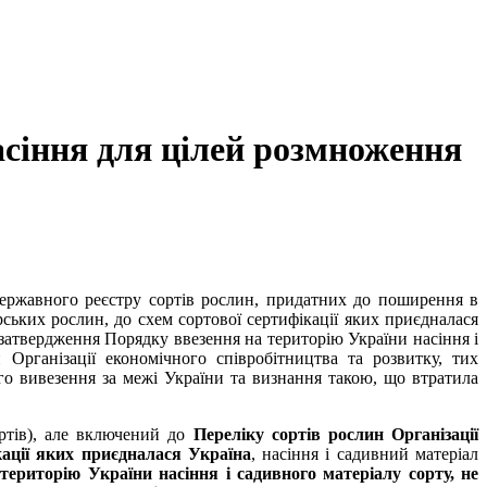
асіння для цілей розмноження
Державного реєстру сортів рослин, придатних до поширення в
рських рослин, до схем сортової сертифікації яких приєдналася
затвердження Порядку ввезення на територію України насіння і
 Організації економічного співробітництва та розвитку, тих
го вивезення за межі України та визнання такою, що втратила
ортів), але включений до
Переліку сортів рослин Організації
кації яких приєдналася Україна
, насіння і садивний матеріал
ериторію України насіння і садивного матеріалу сорту, не