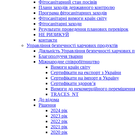
Фітосанітарний стан посівів
Плани заходів державного контролю
Програма фітосанітарних заходів
Фітосанітарні вимоги країн світу
Фітосанітарні заходи
Результати проведення планових перевірок
НЕ РИЗИКУЙ
контакти
Управління безпечності харчових продуктів
Діяльність Управління безпечності харчових п
Благополуччя тварин
Міжнародне співробітництво
Вимоги країн світу
Сертифікати на експорт з України
Сертифікати на імпорт в Україну
Сертифікати здоров’я
Вимоги до некомерційного переміщення
TRACES_NT
До відома
Рішення
2024 рік
2023 рік
2022 рік
2021 рік
2020 рік