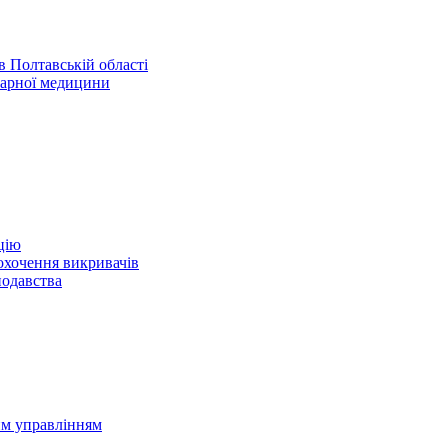
 Полтавській області
нарної медицини
цію
охочення викривачів
нодавства
им управлінням