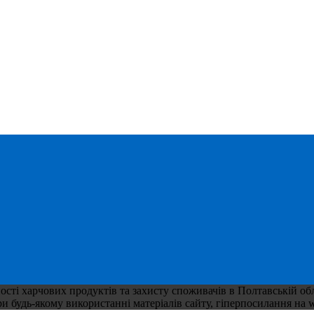
ті харчових продуктів та захисту споживачів в Полтавській обла
 будь-якому використанні матеріалів сайту, гіперпосилання на w