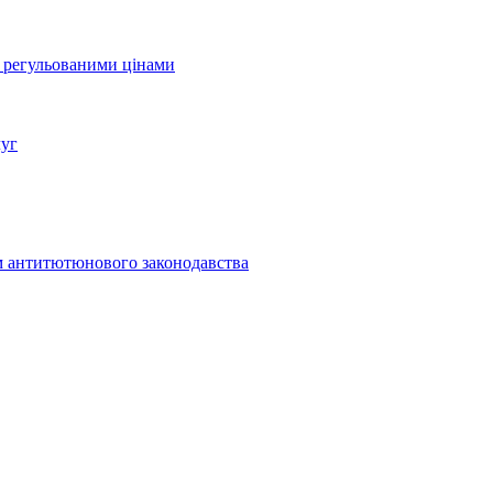
а регульованими цінами
луг
м антитютюнового законодавства