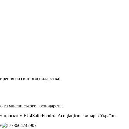
ирення на свиногосподарства!
о та мисливського господарства
им проєктом EU4SaferFood та Асоціацією свинарів України.
F