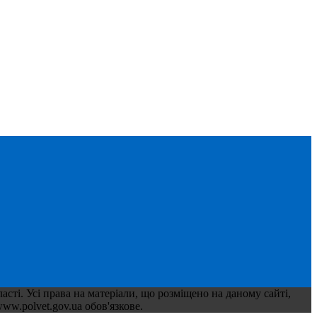
сті. Усі права на матеріали, що розміщено на даному сайті,
ww.polvet.gov.ua обов'язкове.