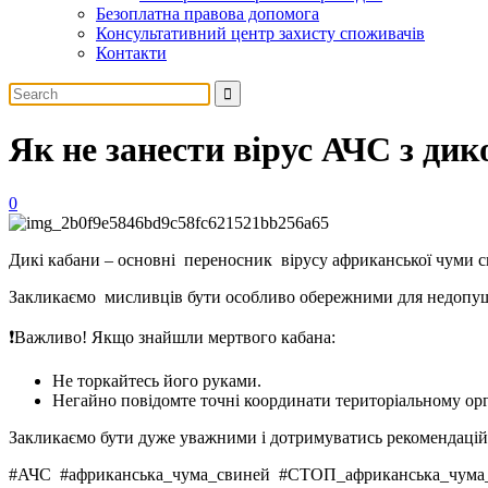
Безоплатна правова допомога
Консультативний центр захисту споживачів
Контакти
Як не занести вірус АЧС з дик
0
Дикі кабани – основні переносник вірусу африканської чуми с
Закликаємо мисливців бути особливо обережними для недопуще
❗Важливо! Якщо знайшли мертвого кабана:
Не торкайтесь його руками.
Негайно повідомте точні координати територіальному о
️Закликаємо бути дуже уважними і дотримуватись рекомендацій
#АЧС #африканська_чума_свиней #СТОП_африканська_чум