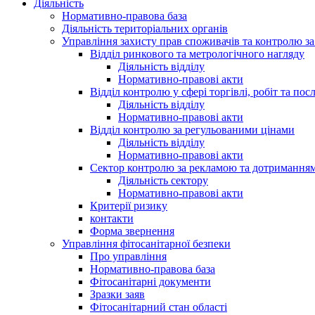
Діяльність
Нормативно-правова база
Діяльність територіальних органів
Управління захисту прав споживачів та контролю з
Відділ ринкового та метрологічного нагляду
Діяльність відділу
Нормативно-правові акти
Відділ контролю у сфері торгівлі, робіт та пос
Діяльність відділу
Нормативно-правові акти
Відділ контролю за регульованими цінами
Діяльність відділу
Нормативно-правові акти
Сектор контролю за рекламою та дотримання
Діяльність сектору
Нормативно-правові акти
Критерії ризику
контакти
Форма звернення
Управління фітосанітарної безпеки
Про управління
Нормативно-правова база
Фітосанітарні документи
Зразки заяв
Фітосанітарний стан області