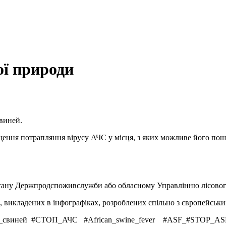
ої природи
виней.
ння потрапляння вірусу АЧС у місця, з яких можливе його пош
ргану Держпродспоживслужби або обласному Управлінню лісовог
, викладених в інфографіках, розроблених спільно з європейськ
а_свиней #СТОП_АЧС #African_swine_fever #ASF_#STOP_AS