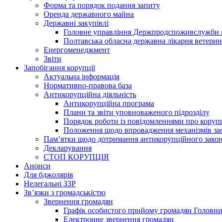
Форма та порядок подання запиту
Оренда державного майна
Державні закупівлі
Головне управління Держпродспоживслужби в
Полтавська обласна державна лікарня ветери
Енергоменеджмент
Звіти
Запобігання корупції
Актуальна інформація
Нормативно-правова база
Антикорупційна діяльність
Антикорупційна програма
Плани та звіти уповноваженого підрозділу
Порядок роботи із повідомленнями про коруп
Положення щодо впровадження механізмів за
Пам’ятки щодо дотримання антикорупційного зако
Декларування
СТОП КОРУПЦІЯ
Анонси
Для бджолярів
Нелегальні ЗЗР
Зв’язки з громадськістю
Звернення громадян
Графік особистого прийому громадян Головн
Електронне звернення громадян