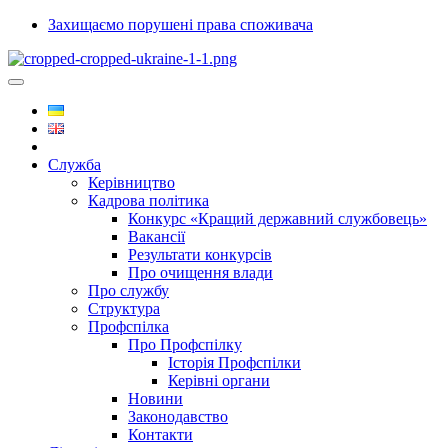
Захищаємо порушені права споживача
Служба
Керівництво
Кадрова політика
Конкурс «Кращий державний службовець»
Вакансії
Результати конкурсів
Про очищення влади
Про службу
Структура
Профспілка
Про Профспілку
Історія Профспілки
Керівні органи
Новини
Законодавство
Контакти