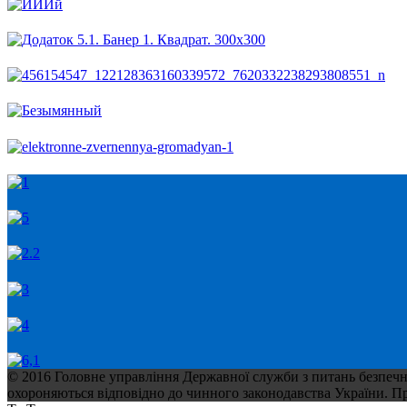
© 2016 Головне управління Державної служби з питань безпечнос
охороняються відповідно до чинного законодавства України. При