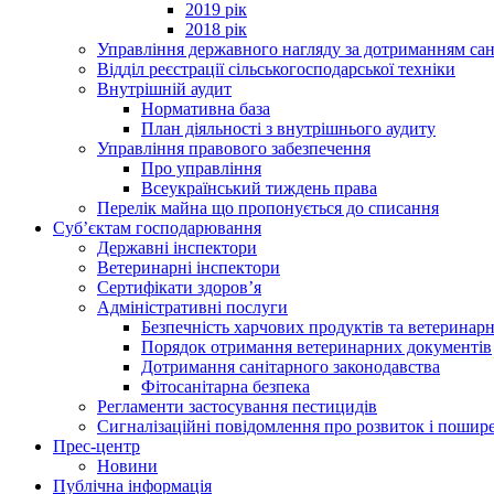
2019 рік
2018 рік
Управління державного нагляду за дотриманням сан
Відділ реєстрації сільськогосподарської техніки
Внутрішній аудит
Нормативна база
План діяльності з внутрішнього аудиту
Управління правового забезпечення
Про управління
Всеукраїнський тиждень права
Перелік майна що пропонується до списання
Суб’єктам господарювання
Державні інспектори
Ветеринарні інспектори
Сертифікати здоров’я
Адміністративні послуги
Безпечність харчових продуктів та ветеринар
Порядок отримання ветеринарних документів
Дотримання санітарного законодавства
Фітосанітарна безпека
Регламенти застосування пестицидів
Сигналізаційні повідомлення про розвиток і пошире
Прес-центр
Новини
Публічна інформація