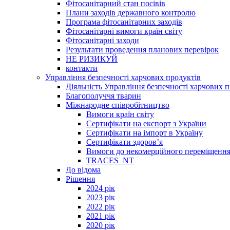
Фітосанітарний стан посівів
Плани заходів державного контролю
Програма фітосанітарних заходів
Фітосанітарні вимоги країн світу
Фітосанітарні заходи
Результати проведення планових перевірок
НЕ РИЗИКУЙ
контакти
Управління безпечності харчових продуктів
Діяльність Управління безпечності харчових п
Благополуччя тварин
Міжнародне співробітництво
Вимоги країн світу
Сертифікати на експорт з України
Сертифікати на імпорт в Україну
Сертифікати здоров’я
Вимоги до некомерційного переміщення
TRACES_NT
До відома
Рішення
2024 рік
2023 рік
2022 рік
2021 рік
2020 рік