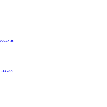
родуктів
 тварин