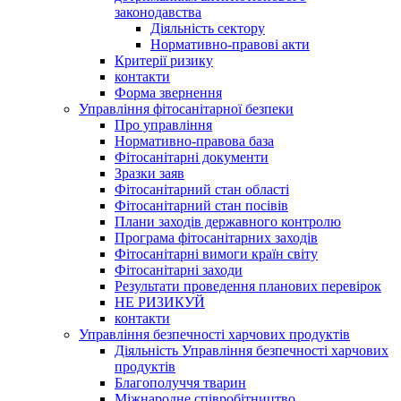
законодавства
Діяльність сектору
Нормативно-правові акти
Критерії ризику
контакти
Форма звернення
Управління фітосанітарної безпеки
Про управління
Нормативно-правова база
Фітосанітарні документи
Зразки заяв
Фітосанітарний стан області
Фітосанітарний стан посівів
Плани заходів державного контролю
Програма фітосанітарних заходів
Фітосанітарні вимоги країн світу
Фітосанітарні заходи
Результати проведення планових перевірок
НЕ РИЗИКУЙ
контакти
Управління безпечності харчових продуктів
Діяльність Управління безпечності харчових
продуктів
Благополуччя тварин
Міжнародне співробітництво