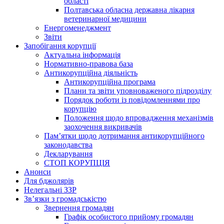
області
Полтавська обласна державна лікарня
ветеринарної медицини
Енергоменеджмент
Звіти
Запобігання корупції
Актуальна інформація
Нормативно-правова база
Антикорупційна діяльність
Антикорупційна програма
Плани та звіти уповноваженого підрозділу
Порядок роботи із повідомленнями про
корупцію
Положення щодо впровадження механізмів
заохочення викривачів
Пам’ятки щодо дотримання антикорупційного
законодавства
Декларування
СТОП КОРУПЦІЯ
Анонси
Для бджолярів
Нелегальні ЗЗР
Зв’язки з громадськістю
Звернення громадян
Графік особистого прийому громадян