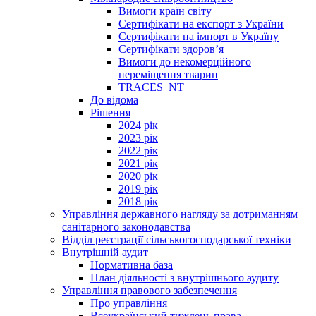
Вимоги країн світу
Сертифікати на експорт з України
Сертифікати на імпорт в Україну
Сертифікати здоров’я
Вимоги до некомерційного
переміщення тварин
TRACES_NT
До відома
Рішення
2024 рік
2023 рік
2022 рік
2021 рік
2020 рік
2019 рік
2018 рік
Управління державного нагляду за дотриманням
санітарного законодавства
Відділ реєстрації сільськогосподарської техніки
Внутрішній аудит
Нормативна база
План діяльності з внутрішнього аудиту
Управління правового забезпечення
Про управління
Всеукраїнський тиждень права