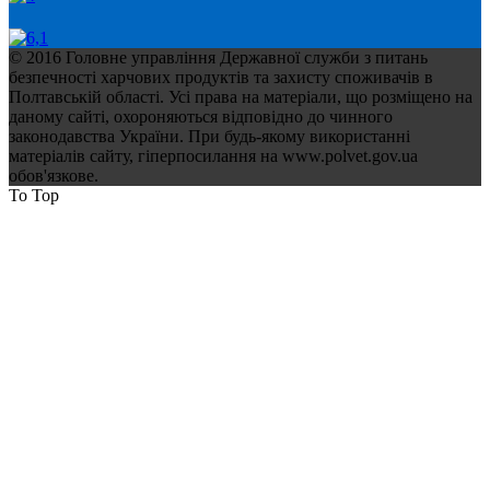
© 2016 Головне управління Державної служби з питань
безпечності харчових продуктів та захисту споживачів в
Полтавській області. Усі права на матеріали, що розміщено на
даному сайті, охороняються відповідно до чинного
законодавства України. При будь-якому використанні
матеріалів сайту, гіперпосилання на www.polvet.gov.ua
обов'язкове.
To Top