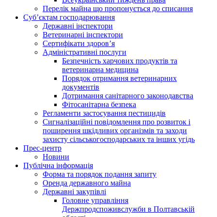
Перелік майна що пропонується до списання
Суб’єктам господарювання
Державні інспектори
Ветеринарні інспектори
Сертифікати здоров’я
Адміністративні послуги
Безпечність харчових продуктів та
ветеринарна медицина
Порядок отримання ветеринарних
документів
Дотримання санітарного законодавства
Фітосанітарна безпека
Регламенти застосування пестицидів
Сигналізаційні повідомлення про розвиток і
поширення шкідливих організмів та заходи
захисту сільськогосподарських та інших угідь
Прес-центр
Новини
Публічна інформація
Форма та порядок подання запиту
Оренда державного майна
Державні закупівлі
Головне управління
Держпродспоживслужби в Полтавській