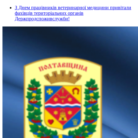
З Днем працівників ветеринарної медицини привітали
фахівців територіальних органів
Держпродспоживслужби!