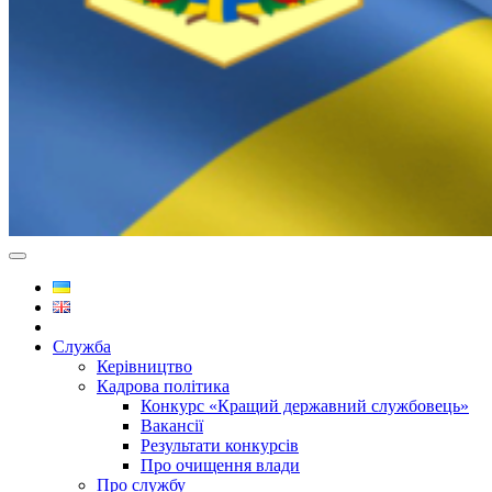
Служба
Керівництво
Кадрова політика
Конкурс «Кращий державний службовець»
Вакансії
Результати конкурсів
Про очищення влади
Про службу