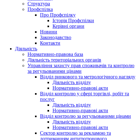
Структура
Профспілка
Про Профспілку
Історія Профспілки
Керівні органи
Новини
Законодавство
Контакти
Діяльність
Нормативно-правова база
Діяльність територіальних органів
Управління захисту прав споживачів та контролю
за регульованими цінами
Відділ ринкового та метрологічного нагляду
Діяльність відділу
Нормативно-правові акти
Відділ контролю у сфері торгівлі, робіт та
послуг
Діяльність відділу
Нормативно-правові акти
Відділ контролю за регульованими цінами
Діяльність відділу
Нормативно-правові акти
Сектор контролю за рекламою та
дотриманням антитютюнового