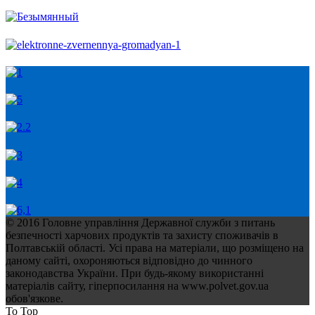
© 2016 Головне управління Державної служби з питань
безпечності харчових продуктів та захисту споживачів в
Полтавській області. Усі права на матеріали, що розміщено на
даному сайті, охороняються відповідно до чинного
законодавства України. При будь-якому використанні
матеріалів сайту, гіперпосилання на www.polvet.gov.ua
обов'язкове.
To Top