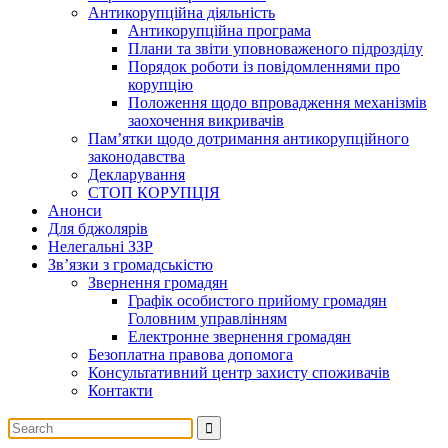
Антикорупційна діяльність
Антикорупційна програма
Плани та звіти уповноваженого підрозділу
Порядок роботи із повідомленнями про
корупцію
Положення щодо впровадження механізмів
заохочення викривачів
Пам’ятки щодо дотримання антикорупційного
законодавства
Декларування
СТОП КОРУПЦІЯ
Анонси
Для бджолярів
Нелегальні ЗЗР
Зв’язки з громадськістю
Звернення громадян
Графік особистого прийому громадян
Головним управлінням
Електронне звернення громадян
Безоплатна правова допомога
Консультативний центр захисту споживачів
Контакти