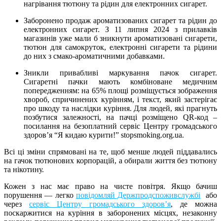
нагрівання тютюну та рідин для електронних сигарет.
Заборонено продаж ароматизованих сигарет та рідин до
електронних сигарет. З 11 липня 2024 з прилавків
магазинів уже мали б зникнути ароматизовані сигарети,
тютюн для самокруток, електронні сигарети та рідини
до них з смако-ароматичними добавками.
Зникли привабливі маркування пачок сигарет.
Сигаретні пачки мають комбіноване медичним
попередженням: на 65% площі розміщується зображення
хвороб, спричинених курінням, і текст, який застерігає
про шкоду та наслідки куріння. Для людей, які прагнуть
позбутися залежності, на пачці розміщено QR-код –
посилання на безоплатний сервіс Центру громадського
здоров’я “Я кидаю курити!” stopsmoking.org.ua.
Всі ці зміни спрямовані на те, щоб менше людей піддавались
на гачок тютюнових корпорацій, а обирали життя без тютюну
та нікотину.
Кожен з нас має право на чисте повітря. Якщо бачиш
порушення — легко
повідомляй Держпродспоживслужбі
або
через
сервіс Центру громадського здоров’я
, де можна
поскаржитися на куріння в заборонених місцях, незаконну