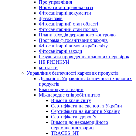
Про управління
Нормативно-правова база
Фітосанітарні документи
Зразки заяв
Фітосанітарний стан області
Фітосанітарний стан посівів
Плани заходів державного контролю
Програма фітосанітарних заходів
Фітосанітарні вимоги країн світу
Фітосанітарні заходи
Результати проведення планових перевірок
НЕ РИЗИКУЙ
контакти
Управління безпечності харчових продуктів
Діяльність Управління безпечності харчових
продуктів
Благополуччя тварин
Міжнародне співробітництво
Вимоги країн світу
Сертифікати на експорт з України
Сертифікати на імпорт в Україну
Сертифікати здоров’я
Вимоги до некомерційного
переміщення тварин
TRACES_NT