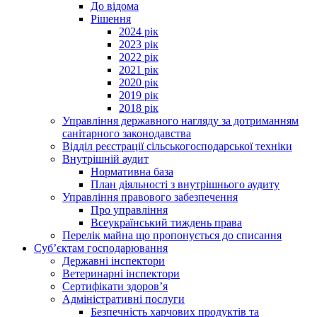
До відома
Рішення
2024 рік
2023 рік
2022 рік
2021 рік
2020 рік
2019 рік
2018 рік
Управління державного нагляду за дотриманням
санітарного законодавства
Відділ реєстрації сільськогосподарської техніки
Внутрішній аудит
Нормативна база
План діяльності з внутрішнього аудиту
Управління правового забезпечення
Про управління
Всеукраїнський тиждень права
Перелік майна що пропонується до списання
Суб’єктам господарювання
Державні інспектори
Ветеринарні інспектори
Сертифікати здоров’я
Адміністративні послуги
Безпечність харчових продуктів та