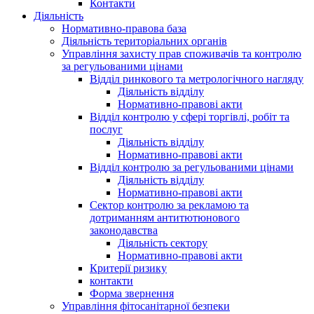
Контакти
Діяльність
Нормативно-правова база
Діяльність територіальних органів
Управління захисту прав споживачів та контролю
за регульованими цінами
Відділ ринкового та метрологічного нагляду
Діяльність відділу
Нормативно-правові акти
Відділ контролю у сфері торгівлі, робіт та
послуг
Діяльність відділу
Нормативно-правові акти
Відділ контролю за регульованими цінами
Діяльність відділу
Нормативно-правові акти
Сектор контролю за рекламою та
дотриманням антитютюнового
законодавства
Діяльність сектору
Нормативно-правові акти
Критерії ризику
контакти
Форма звернення
Управління фітосанітарної безпеки