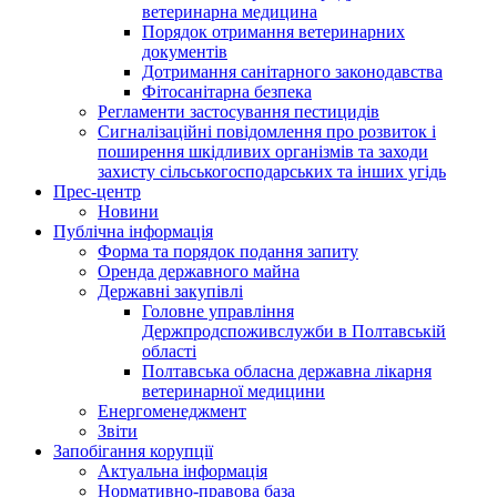
ветеринарна медицина
Порядок отримання ветеринарних
документів
Дотримання санітарного законодавства
Фітосанітарна безпека
Регламенти застосування пестицидів
Сигналізаційні повідомлення про розвиток і
поширення шкідливих організмів та заходи
захисту сільськогосподарських та інших угідь
Прес-центр
Новини
Публічна інформація
Форма та порядок подання запиту
Оренда державного майна
Державні закупівлі
Головне управління
Держпродспоживслужби в Полтавській
області
Полтавська обласна державна лікарня
ветеринарної медицини
Енергоменеджмент
Звіти
Запобігання корупції
Актуальна інформація
Нормативно-правова база