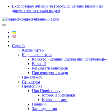
Експортерам ячменю та гороху до Китаю: вимоги до
документів та термін подачі
Служба
Керівництво
Кадрова політика
Конкурс «Кращий державний службовець»
Вакансії
Результати конкурсів
Про очищення влади
Про службу
Структура
Профспілка
Про Профспілку
Історія Профспілки
Керівні органи
Новини
Законодавство