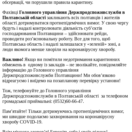
обсервації, чи порушили правила карантину.
Фахівці
Головного управління Держпродспоживслужби в
Полтавській області
закликають всіх полтавців і жителів
області дотримуватися протиепідемічних вимог. У свою чергу
будуть і надалі контролювати діяльність суб’єктів
господарювання Полтавщини – здійснювати рейди,
проводити роз’яснювальну роботу. Все для того, щоб
Полтавська область і надалі залишалася у «зеленій» зоні, а
люди якомога менше хворіли на коронавірусну хворобу.
Важливо!
Якщо ви помітили недотримання карантинних
обмежень в одному із закладів – не зволікайте, повідомляйте
інформацію до Головного управління
Держпродспоживслужби Полтавщини! Ми обов’язково
відреагуємо і виїдемо на позапланову перевірку установи!
Тож, телефонуйте до Головного управління
Держпродспоживслужби в Полтавській області за телефоном
громадської приймальні: (0532)60-66-47.
Пам’ятайте! Тільки дотримуючись протиепідемічних вимог,
ми швидше подолаємо захворювання на коронавірусну
хворобу COVID-19.
Всім міцного здоров’я! Бережіть себе і своїх рідних!