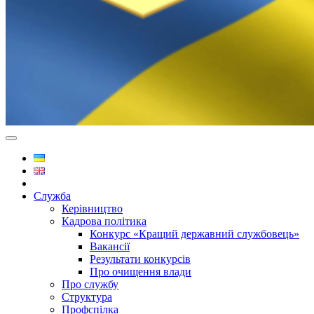
Служба
Керівництво
Кадрова політика
Конкурс «Кращий державний службовець»
Вакансії
Результати конкурсів
Про очищення влади
Про службу
Структура
Профспілка