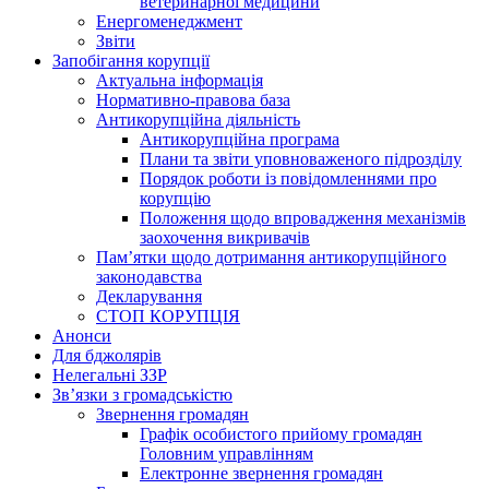
ветеринарної медицини
Енергоменеджмент
Звіти
Запобігання корупції
Актуальна інформація
Нормативно-правова база
Антикорупційна діяльність
Антикорупційна програма
Плани та звіти уповноваженого підрозділу
Порядок роботи із повідомленнями про
корупцію
Положення щодо впровадження механізмів
заохочення викривачів
Пам’ятки щодо дотримання антикорупційного
законодавства
Декларування
СТОП КОРУПЦІЯ
Анонси
Для бджолярів
Нелегальні ЗЗР
Зв’язки з громадськістю
Звернення громадян
Графік особистого прийому громадян
Головним управлінням
Електронне звернення громадян