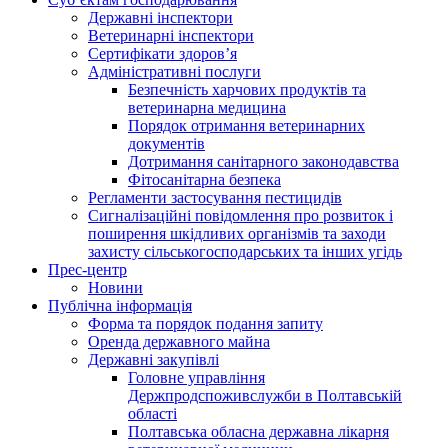
Державні інспектори
Ветеринарні інспектори
Сертифікати здоров’я
Адміністративні послуги
Безпечність харчових продуктів та
ветеринарна медицина
Порядок отримання ветеринарних
документів
Дотримання санітарного законодавства
Фітосанітарна безпека
Регламенти застосування пестицидів
Сигналізаційні повідомлення про розвиток і
поширення шкідливих організмів та заходи
захисту сільськогосподарських та інших угідь
Прес-центр
Новини
Публічна інформація
Форма та порядок подання запиту
Оренда державного майна
Державні закупівлі
Головне управління
Держпродспоживслужби в Полтавській
області
Полтавська обласна державна лікарня