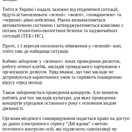
Тобто в Україні і надалі, залежно від епідемічної ситуації,
будуть встановлювати «зелені», «жовті», «помаранчеві» та
«червоні» рівні небезпеки. Рівень визначатиметься
автоматичною системою і затверджуватиметься комісіями з
питань техногенно-екологічної безпеки та надзвичайних
ситуацій (ТЕБ і НС).
Проте, з 1 вересня посилюють обмеження у «зеленій» зоні,
тобто там, де найкраща ситуація.
Кабмін забороняє у «зелених» зонах проведення дискотек,
роботу нічних клубів, закладів громадського харчування з
організацією дозвілля. Уряд вважає, що такі заклади не
дотримуються карантинних умов та сприяють поширенню
вірусу серед молоді.
Також забороняється проведення концертів. Але виняток
роблять для тих закладів культури, для яких проведення
концертів упродовж останнього року є основним видом
діяльності.
Органам місцевого самоврядування надається право на доступ
до даних електронного сервісу “Дій вдома” з метою
поточного контролю осіб, які підлягають самоізоляції чи