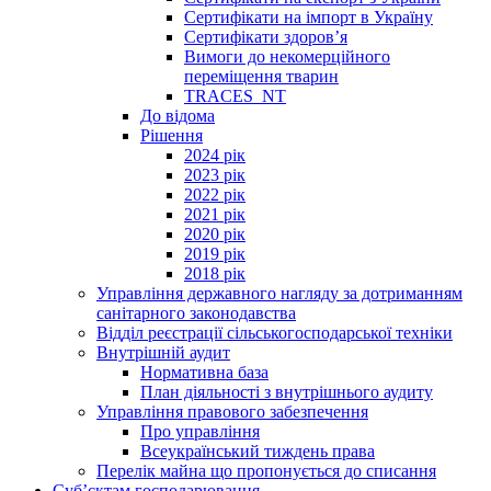
Сертифікати на імпорт в Україну
Сертифікати здоров’я
Вимоги до некомерційного
переміщення тварин
TRACES_NT
До відома
Рішення
2024 рік
2023 рік
2022 рік
2021 рік
2020 рік
2019 рік
2018 рік
Управління державного нагляду за дотриманням
санітарного законодавства
Відділ реєстрації сільськогосподарської техніки
Внутрішній аудит
Нормативна база
План діяльності з внутрішнього аудиту
Управління правового забезпечення
Про управління
Всеукраїнський тиждень права
Перелік майна що пропонується до списання
Суб’єктам господарювання