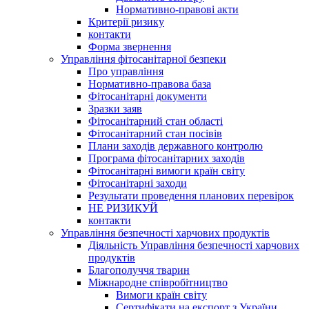
Нормативно-правові акти
Критерії ризику
контакти
Форма звернення
Управління фітосанітарної безпеки
Про управління
Нормативно-правова база
Фітосанітарні документи
Зразки заяв
Фітосанітарний стан області
Фітосанітарний стан посівів
Плани заходів державного контролю
Програма фітосанітарних заходів
Фітосанітарні вимоги країн світу
Фітосанітарні заходи
Результати проведення планових перевірок
НЕ РИЗИКУЙ
контакти
Управління безпечності харчових продуктів
Діяльність Управління безпечності харчових
продуктів
Благополуччя тварин
Міжнародне співробітництво
Вимоги країн світу
Сертифікати на експорт з України