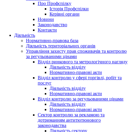
Про Профспілку
Історія Профспілки
Керівні органи
Новини
Законодавство
Контакти
Діяльність
Нормативно-правова база
Діяльність територіальних органів
Управління захисту прав споживачів та контролю
за регульованими цінами
Відділ ринкового та метрологічного нагляду
Діяльність відділу
Нормативно-правові акти
Відділ контролю у сфері торгівлі, робіт та
послуг
Діяльність відділу
Нормативно-правові акти
Відділ контролю за регульованими цінами
Діяльність відділу
Нормативно-правові акти
Сектор контролю за рекламою та
дотриманням антитютюнового
законодавства
Діяльність сектору