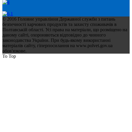
© 2016 Головне управління Державної служби з питань
безпечності харчових продуктів та захисту споживачів в
Полтавській області. Усі права на матеріали, що розміщено на
даному сайті, охороняються відповідно до чинного
законодавства України. При будь-якому використанні
матеріалів сайту, гіперпосилання на www.polvet.gov.ua
обов'язкове.
To Top