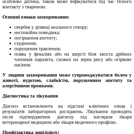
особливо дитина, також може інфікуватися під час тісного
контакту з твариною.
Основні ознаки захворювання:
свербіж у ділянці анального отвору;
неспокійна поведінка;
погіршення апетиту;
схуднення;
порушення травлення;
поява у фекаліях або на шерсті біля хвоста дрібних
члеників паразита, схожих на зерна рису або огіркове
насіння.
У людини захворювання може супроводжуватися болем у
животі, нудотою, слабкістю, порушенням апетиту та
алергічними проявами.
Діагностика та лікування
Діагноз встановлюють на підставі клінічних ознак і
результатів лабораторних досліджень. Лікування проводять
після підтвердження діагнозу під наглядом лікаря
ветеринарної медицини або лікаря медичного профілю.
Профілактика дипілідіозу: