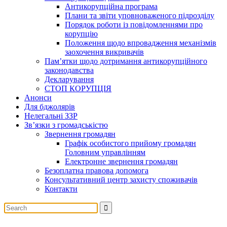
Антикорупційна програма
Плани та звіти уповноваженого підрозділу
Порядок роботи із повідомленнями про
корупцію
Положення щодо впровадження механізмів
заохочення викривачів
Пам’ятки щодо дотримання антикорупційного
законодавства
Декларування
СТОП КОРУПЦІЯ
Анонси
Для бджолярів
Нелегальні ЗЗР
Зв’язки з громадськістю
Звернення громадян
Графік особистого прийому громадян
Головним управлінням
Електронне звернення громадян
Безоплатна правова допомога
Консультативний центр захисту споживачів
Контакти