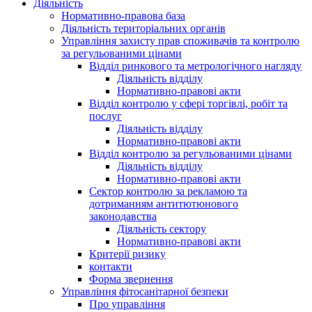
Діяльність
Нормативно-правова база
Діяльність територіальних органів
Управління захисту прав споживачів та контролю
за регульованими цінами
Відділ ринкового та метрологічного нагляду
Діяльність відділу
Нормативно-правові акти
Відділ контролю у сфері торгівлі, робіт та
послуг
Діяльність відділу
Нормативно-правові акти
Відділ контролю за регульованими цінами
Діяльність відділу
Нормативно-правові акти
Сектор контролю за рекламою та
дотриманням антитютюнового
законодавства
Діяльність сектору
Нормативно-правові акти
Критерії ризику
контакти
Форма звернення
Управління фітосанітарної безпеки
Про управління