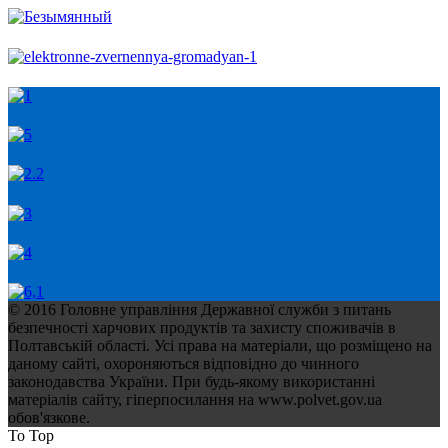
© 2016 Головне управління Державної служби з питань
безпечності харчових продуктів та захисту споживачів в
Полтавській області. Усі права на матеріали, що розміщено на
даному сайті, охороняються відповідно до чинного
законодавства України. При будь-якому використанні
матеріалів сайту, гіперпосилання на www.polvet.gov.ua
обов'язкове.
To Top