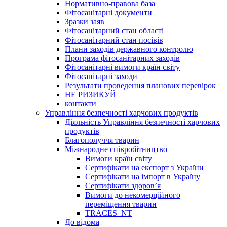
Нормативно-правова база
Фітосанітарні документи
Зразки заяв
Фітосанітарний стан області
Фітосанітарний стан посівів
Плани заходів державного контролю
Програма фітосанітарних заходів
Фітосанітарні вимоги країн світу
Фітосанітарні заходи
Результати проведення планових перевірок
НЕ РИЗИКУЙ
контакти
Управління безпечності харчових продуктів
Діяльність Управління безпечності харчових
продуктів
Благополуччя тварин
Міжнародне співробітництво
Вимоги країн світу
Сертифікати на експорт з України
Сертифікати на імпорт в Україну
Сертифікати здоров’я
Вимоги до некомерційного
переміщення тварин
TRACES_NT
До відома