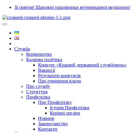
Зі святом! Шановні працівники ветеринарної медицини!
Служба
Керівництво
Кадрова політика
Конкурс «Кращий державний службовець»
Вакансії
Результати конкурсів
Про очищення влади
Про службу
Структура
Профспілка
Про Профспілку
Історія Профспілки
Керівні органи
Новини
Законодавство
Контакти