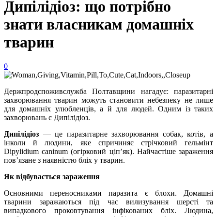
Дипілідіоз: що потрібно
знати власникам домашніх
тварин
0
Держпродспоживслужба Полтавщини нагадує: паразитарні
захворювання тварин можуть становити небезпеку не лише
для домашніх улюбленців, а й для людей. Одним із таких
захворювань є Дипілідіоз.
Дипілідіоз
— це паразитарне захворювання собак, котів, а
інколи й людини, яке спричиняє стрічковий гельмінт
Dipylidium caninum (огірковий ціп’як). Найчастіше зараження
пов’язане з наявністю бліх у тварин.
Як відбувається зараження
Основними переносниками паразита є блохи. Домашні
тварини заражаються під час вилизування шерсті та
випадкового проковтування інфікованих бліх. Людина,