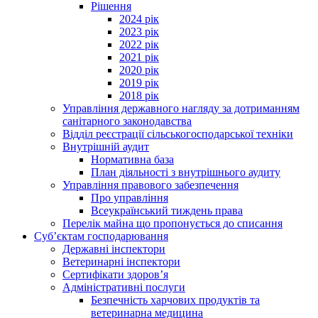
Рішення
2024 рік
2023 рік
2022 рік
2021 рік
2020 рік
2019 рік
2018 рік
Управління державного нагляду за дотриманням
санітарного законодавства
Відділ реєстрації сільськогосподарської техніки
Внутрішній аудит
Нормативна база
План діяльності з внутрішнього аудиту
Управління правового забезпечення
Про управління
Всеукраїнський тиждень права
Перелік майна що пропонується до списання
Суб’єктам господарювання
Державні інспектори
Ветеринарні інспектори
Сертифікати здоров’я
Адміністративні послуги
Безпечність харчових продуктів та
ветеринарна медицина