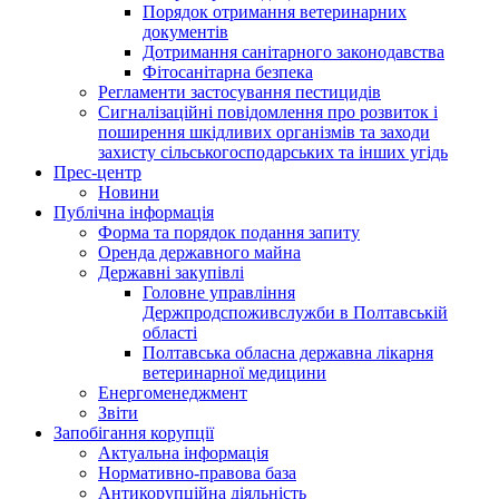
Порядок отримання ветеринарних
документів
Дотримання санітарного законодавства
Фітосанітарна безпека
Регламенти застосування пестицидів
Сигналізаційні повідомлення про розвиток і
поширення шкідливих організмів та заходи
захисту сільськогосподарських та інших угідь
Прес-центр
Новини
Публічна інформація
Форма та порядок подання запиту
Оренда державного майна
Державні закупівлі
Головне управління
Держпродспоживслужби в Полтавській
області
Полтавська обласна державна лікарня
ветеринарної медицини
Енергоменеджмент
Звіти
Запобігання корупції
Актуальна інформація
Нормативно-правова база
Антикорупційна діяльність