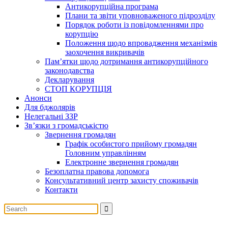
Антикорупційна програма
Плани та звіти уповноваженого підрозділу
Порядок роботи із повідомленнями про
корупцію
Положення щодо впровадження механізмів
заохочення викривачів
Пам’ятки щодо дотримання антикорупційного
законодавства
Декларування
СТОП КОРУПЦІЯ
Анонси
Для бджолярів
Нелегальні ЗЗР
Зв’язки з громадськістю
Звернення громадян
Графік особистого прийому громадян
Головним управлінням
Електронне звернення громадян
Безоплатна правова допомога
Консультативний центр захисту споживачів
Контакти