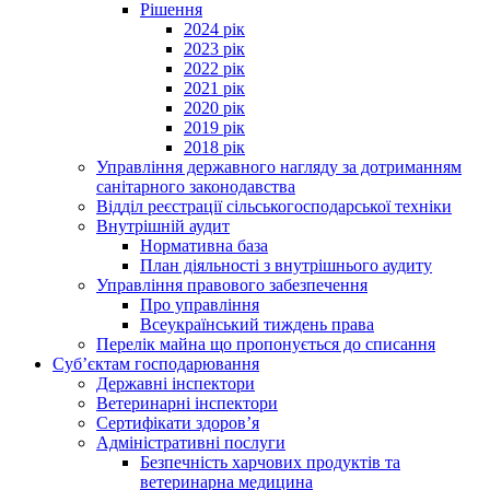
Рішення
2024 рік
2023 рік
2022 рік
2021 рік
2020 рік
2019 рік
2018 рік
Управління державного нагляду за дотриманням
санітарного законодавства
Відділ реєстрації сільськогосподарської техніки
Внутрішній аудит
Нормативна база
План діяльності з внутрішнього аудиту
Управління правового забезпечення
Про управління
Всеукраїнський тиждень права
Перелік майна що пропонується до списання
Суб’єктам господарювання
Державні інспектори
Ветеринарні інспектори
Сертифікати здоров’я
Адміністративні послуги
Безпечність харчових продуктів та
ветеринарна медицина