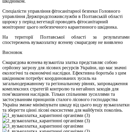
шкідником.
Спеціалісти управління фітосанітарної безпеки Головного
управління Держпродспоживслужби в Полтавській області
щороку у період вегетації проводять фітосанітарний
моніторинг цього небезпечного карантинного шкідника.
На території Полтавської області за результатами
спостережень вузькозлатку ясеневу смарагдову не виявлено
Висновок
Смарагдова ясенева вузькотіла златка представляє собою
серйозну загрозу для лісових ресурсів України, що має значні
екологічні та економічні наслідки. Ефективна боротьба з цим
шкідником потребує координованих зусиль на
загальнодержавному та регіональному рівнях, запровадження
комплексних стратегій контролю та негайних заходів для
пом’якшення наслідків. Тільки спільними зусиллями та
застосуванням принципів сталого лісового господарства
Україна зможе мінімізувати шкоду від цього виду вузькозлатки
та зберегти цінні лісові екосистеми для майбутніх поколінь.