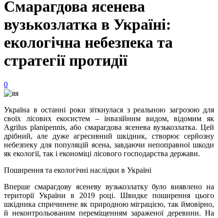
Смарагдова ясенева
вузькозлатка в Україні:
екологічна небезпека та
стратегії протидії
0
Україна в останні роки зіткнулася з реальною загрозою для
своїх лісових екосистем – інвазійним видом, відомим як
Agrilus planipennis, або смарагдова ясенева вузькозлатка. Цей
дрібний, але дуже агресивний шкідник, створює серйозну
небезпеку для популяцій ясена, завдаючи непоправної шкоди
як екології, так і економіці лісового господарства держави.
Поширення та екологічні наслідки в Україні
Вперше смарагдову ясеневу вузькозлатку було виявлено на
території України в 2019 році. Швидке поширення цього
шкідника спричинене як природною міграцією, так ймовірно,
й неконтрольованим переміщенням зараженої деревини. На