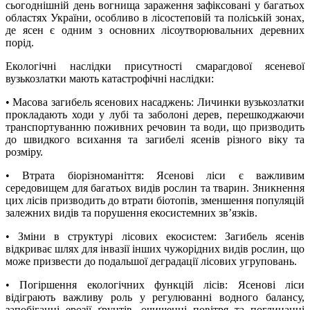
сьогоднішній день вогнища зараження зафіксовані у багатьох
областях України, особливо в лісостеповій та поліській зонах,
де ясен є одним з основних лісоутворювальних деревних
порід.
Екологічні наслідки присутності смарагдової ясеневої
вузькозлатки мають катастрофічні наслідки:
• Масова загибель ясенових насаджень: Личинки вузькозлатки
прокладають ходи у лубі та заболоні дерев, перешкоджаючи
транспортуванню поживних речовин та води, що призводить
до швидкого всихання та загибелі ясенів різного віку та
розміру.
• Втрата біорізноманіття: Ясенові ліси є важливим
середовищем для багатьох видів рослин та тварин. Зникнення
цих лісів призводить до втрати біотопів, зменшення популяцій
залежних видів та порушення екосистемних зв’язків.
• Зміни в структурі лісових екосистем: Загибель ясенів
відкриває шлях для інвазії інших чужорідних видів рослин, що
може призвести до подальшої деградації лісових угруповань.
• Погіршення екологічних функцій лісів: Ясенові ліси
відіграють важливу роль у регулюванні водного балансу,
запобіганні ерозії ґрунтів, очищенні повітря та поглинанні