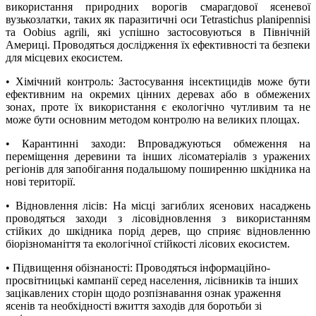
використання природних ворогів смарагдової ясеневої
вузькозлатки, таких як паразитичні оси Tetrastichus planipennisi
та Oobius agrili, які успішно застосовуються в Північній
Америці. Проводяться дослідження їх ефективності та безпеки
для місцевих екосистем.
• Хімічний контроль: Застосування інсектицидів може бути
ефективним на окремих цінних деревах або в обмежених
зонах, проте їх використання є екологічно чутливим та не
може бути основним методом контролю на великих площах.
• Карантинні заходи: Впроваджуються обмеження на
переміщення деревини та інших лісоматеріалів з уражених
регіонів для запобігання подальшому поширенню шкідника на
нові території.
• Відновлення лісів: На місці загиблих ясенових насаджень
проводяться заходи з лісовідновлення з використанням
стійких до шкідника порід дерев, що сприяє відновленню
біорізноманіття та екологічної стійкості лісових екосистем.
• Підвищення обізнаності: Проводяться інформаційно-
просвітницькі кампанії серед населення, лісівників та інших
зацікавлених сторін щодо розпізнавання ознак ураження
ясенів та необхідності вжиття заходів для боротьби зі