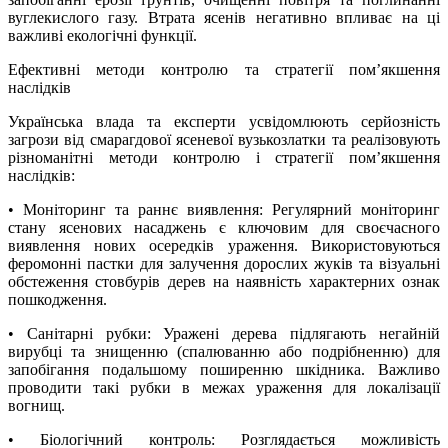
вуглекислого газу. Втрата ясенів негативно впливає на ці
важливі екологічні функції.
Ефективні методи контролю та стратегії пом’якшення
наслідків
Українська влада та експерти усвідомлюють серйозність
загрози від смарагдової ясеневої вузькозлатки та реалізовують
різноманітні методи контролю і стратегії пом’якшення
наслідків:
• Моніторинг та раннє виявлення: Регулярний моніторинг
стану ясенових насаджень є ключовим для своєчасного
виявлення нових осередків ураження. Використовуються
феромонні пастки для залучення дорослих жуків та візуальні
обстеження стовбурів дерев на наявність характерних ознак
пошкодження.
• Санітарні рубки: Уражені дерева підлягають негайній
вирубці та знищенню (спалюванню або подрібненню) для
запобігання подальшому поширенню шкідника. Важливо
проводити такі рубки в межах ураження для локалізації
вогнищ.
• Біологічний контроль: Розглядається можливість