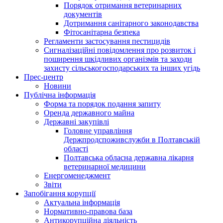
Порядок отримання ветеринарних
документів
Дотримання санітарного законодавства
Фітосанітарна безпека
Регламенти застосування пестицидів
Сигналізаційні повідомлення про розвиток і
поширення шкідливих організмів та заходи
захисту сільськогосподарських та інших угідь
Прес-центр
Новини
Публічна інформація
Форма та порядок подання запиту
Оренда державного майна
Державні закупівлі
Головне управління
Держпродспоживслужби в Полтавській
області
Полтавська обласна державна лікарня
ветеринарної медицини
Енергоменеджмент
Звіти
Запобігання корупції
Актуальна інформація
Нормативно-правова база
Антикорупційна діяльність