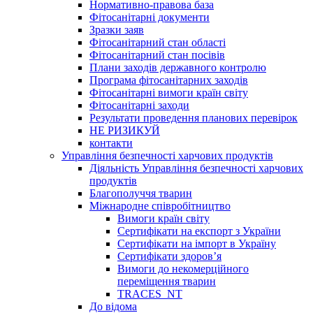
Нормативно-правова база
Фітосанітарні документи
Зразки заяв
Фітосанітарний стан області
Фітосанітарний стан посівів
Плани заходів державного контролю
Програма фітосанітарних заходів
Фітосанітарні вимоги країн світу
Фітосанітарні заходи
Результати проведення планових перевірок
НЕ РИЗИКУЙ
контакти
Управління безпечності харчових продуктів
Діяльність Управління безпечності харчових
продуктів
Благополуччя тварин
Міжнародне співробітництво
Вимоги країн світу
Сертифікати на експорт з України
Сертифікати на імпорт в Україну
Сертифікати здоров’я
Вимоги до некомерційного
переміщення тварин
TRACES_NT
До відома