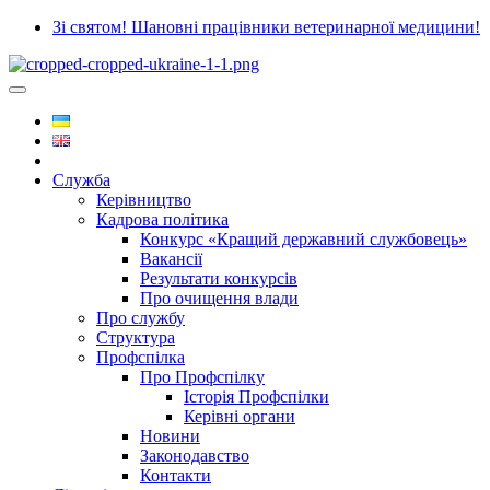
Зі святом! Шановні працівники ветеринарної медицини!
Служба
Керівництво
Кадрова політика
Конкурс «Кращий державний службовець»
Вакансії
Результати конкурсів
Про очищення влади
Про службу
Структура
Профспілка
Про Профспілку
Історія Профспілки
Керівні органи
Новини
Законодавство
Контакти