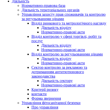
Діяльність
Нормативно-правова база
Діяльність територіальних органів
Управління захисту прав споживачів та контролю
за регульованими цінами
Відділ ринкового та метрологічного нагляду
Діяльність відділу
Нормативно-правові акти
Відділ контролю у сфері торгівлі, робіт та
послуг
Діяльність відділу
Нормативно-правові акти
Відділ контролю за регульованими цінами
Діяльність відділу
Нормативно-правові акти
Сектор контролю за рекламою та
дотриманням антитютюнового
законодавства
Діяльність сектору
Нормативно-правові акти
Критерії ризику
контакти
Форма звернення
Управління фітосанітарної безпеки
Про управління