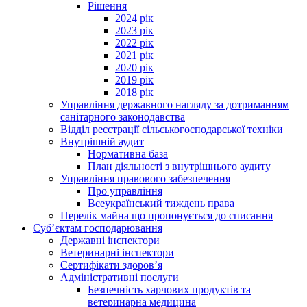
Рішення
2024 рік
2023 рік
2022 рік
2021 рік
2020 рік
2019 рік
2018 рік
Управління державного нагляду за дотриманням
санітарного законодавства
Відділ реєстрації сільськогосподарської техніки
Внутрішній аудит
Нормативна база
План діяльності з внутрішнього аудиту
Управління правового забезпечення
Про управління
Всеукраїнський тиждень права
Перелік майна що пропонується до списання
Суб’єктам господарювання
Державні інспектори
Ветеринарні інспектори
Сертифікати здоров’я
Адміністративні послуги
Безпечність харчових продуктів та
ветеринарна медицина