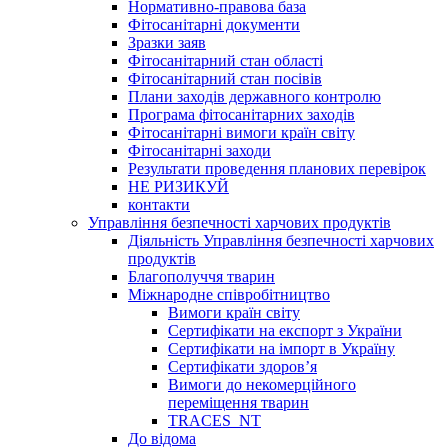
Нормативно-правова база
Фітосанітарні документи
Зразки заяв
Фітосанітарний стан області
Фітосанітарний стан посівів
Плани заходів державного контролю
Програма фітосанітарних заходів
Фітосанітарні вимоги країн світу
Фітосанітарні заходи
Результати проведення планових перевірок
НЕ РИЗИКУЙ
контакти
Управління безпечності харчових продуктів
Діяльність Управління безпечності харчових
продуктів
Благополуччя тварин
Міжнародне співробітництво
Вимоги країн світу
Сертифікати на експорт з України
Сертифікати на імпорт в Україну
Сертифікати здоров’я
Вимоги до некомерційного
переміщення тварин
TRACES_NT
До відома