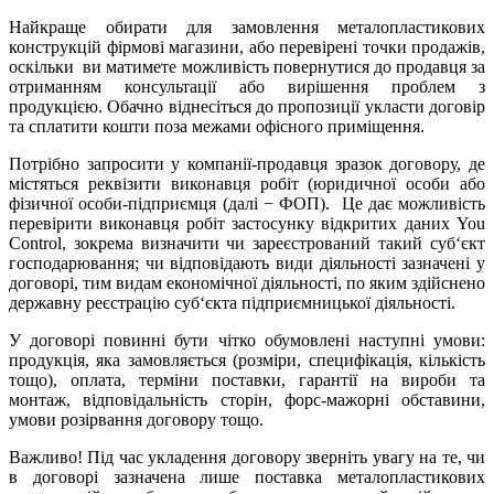
Найкраще обирати для замовлення металопластикових
конструкцій фірмові магазини, або перевірені точки продажів,
оскільки ви матимете можливість повернутися до продавця за
отриманням консультації або вирішення проблем з
продукцією. Обачно віднесіться до пропозиції укласти договір
та сплатити кошти поза межами офісного приміщення.
Потрібно запросити у компанії-продавця зразок договору, де
містяться реквізити виконавця робіт (юридичної особи або
фізичної особи-підприємця (далі − ФОП). Це дає можливість
перевірити виконавця робіт застосунку відкритих даних You
Control, зокрема визначити чи зареєстрований такий суб‘єкт
господарювання; чи відповідають види діяльності зазначені у
договорі, тим видам економічної діяльності, по яким здійснено
державну реєстрацію суб‘єкта підприємницької діяльності.
У договорі повинні бути чітко обумовлені наступні умови:
продукція, яка замовляється (розміри, специфікація, кількість
тощо), оплата, терміни поставки, гарантії на вироби та
монтаж, відповідальність сторін, форс-мажорні обставини,
умови розірвання договору тощо.
Важливо! Під час укладення договору зверніть увагу на те, чи
в договорі зазначена лише поставка металопластикових