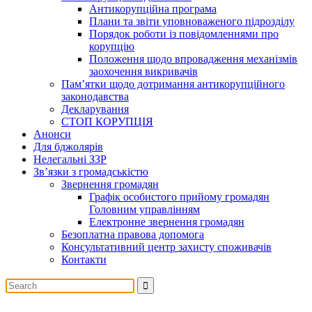
Антикорупційна програма
Плани та звіти уповноваженого підрозділу
Порядок роботи із повідомленнями про
корупцію
Положення щодо впровадження механізмів
заохочення викривачів
Пам’ятки щодо дотримання антикорупційного
законодавства
Декларування
СТОП КОРУПЦІЯ
Анонси
Для бджолярів
Нелегальні ЗЗР
Зв’язки з громадськістю
Звернення громадян
Графік особистого прийому громадян
Головним управлінням
Електронне звернення громадян
Безоплатна правова допомога
Консультативний центр захисту споживачів
Контакти