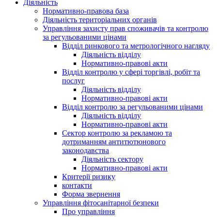
Діяльність
Нормативно-правова база
Діяльність територіальних органів
Управління захисту прав споживачів та контролю
за регульованими цінами
Відділ ринкового та метрологічного нагляду
Діяльність відділу
Нормативно-правові акти
Відділ контролю у сфері торгівлі, робіт та
послуг
Діяльність відділу
Нормативно-правові акти
Відділ контролю за регульованими цінами
Діяльність відділу
Нормативно-правові акти
Сектор контролю за рекламою та
дотриманням антитютюнового
законодавства
Діяльність сектору
Нормативно-правові акти
Критерії ризику
контакти
Форма звернення
Управління фітосанітарної безпеки
Про управління