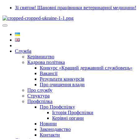
Зі святом! Шановні працівники ветеринарної медицини!
Служба
Керівництво
Кадрова політика
Конкурс «Кращий державний службовець»
Вакансії
Результати конкурсів
Про очищення влади
Про службу
Структура
Профспілка
Про Профспілку
Історія Профспілки
Керівні органи
Новини
Законодавство
Контакти