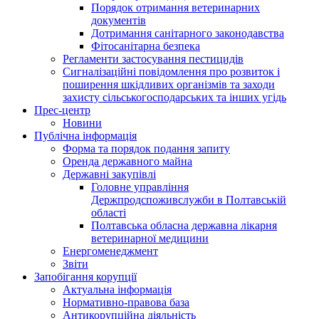
Порядок отримання ветеринарних
документів
Дотримання санітарного законодавства
Фітосанітарна безпека
Регламенти застосування пестицидів
Сигналізаційні повідомлення про розвиток і
поширення шкідливих організмів та заходи
захисту сільськогосподарських та інших угідь
Прес-центр
Новини
Публічна інформація
Форма та порядок подання запиту
Оренда державного майна
Державні закупівлі
Головне управління
Держпродспоживслужби в Полтавській
області
Полтавська обласна державна лікарня
ветеринарної медицини
Енергоменеджмент
Звіти
Запобігання корупції
Актуальна інформація
Нормативно-правова база
Антикорупційна діяльність