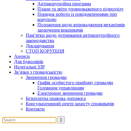
Антикорупційна програма
Плани та звіти уповноваженого підрозділу
Порядок роботи із повідомленнями про
корупцію
Положення щодо впровадження механізмів
заохочення викривачів
Пам’ятки щодо дотримання антикорупційного
законодавства
Декларування
СТОП КОРУПЦІЯ
Анонси
Для бджолярів
Нелегальні ЗЗР
Зв’язки з громадськістю
Звернення громадян
Графік особистого прийому громадян
Головним управлінням
Електронне звернення громадян
Безоплатна правова допомога
Консультативний центр захисту споживачів
Контакти