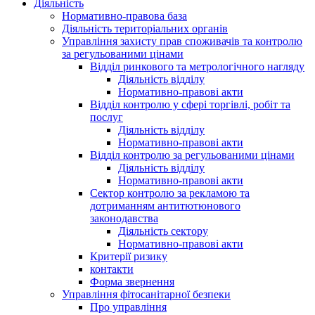
Діяльність
Нормативно-правова база
Діяльність територіальних органів
Управління захисту прав споживачів та контролю
за регульованими цінами
Відділ ринкового та метрологічного нагляду
Діяльність відділу
Нормативно-правові акти
Відділ контролю у сфері торгівлі, робіт та
послуг
Діяльність відділу
Нормативно-правові акти
Відділ контролю за регульованими цінами
Діяльність відділу
Нормативно-правові акти
Сектор контролю за рекламою та
дотриманням антитютюнового
законодавства
Діяльність сектору
Нормативно-правові акти
Критерії ризику
контакти
Форма звернення
Управління фітосанітарної безпеки
Про управління