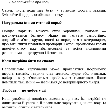
Не забувайте про воду.
Свіжа, чиста вода має бути у вільному доступі завжди.
Змінюйте її щодня, особливо в спеку.
Натуральна їжа чи готовий корм?
Обидва варіанти можуть бути хорошими, головне —
дотримуватися балансу. Якщо ви готуєте самостійно,
додавайте м’ясо, крупи, овочі та порадьтеся з ветеринаром,
щоб визначити правильні пропорції. Готові промислові корми
преміум-класу вже збалансовані за всіма поживними
речовинами — це зручно і безпечно.
Коли потрібно бити на сполох
Неправильне харчування може проявлятися по-різному:
шерсть тьмяніє, тварина стає млявою, худне або, навпаки,
набирає вагу, з’являються проблеми з травленням. Якщо
помітили такі зміни — зверніться до ветеринарного лікаря.
Турбота — це любов у дії
Наші улюбленці повністю залежать від нас. Їм потрібні не
лише ласка й увага, а й правильне харчування, чиста вода та
регулярні огляди у ветеринара.