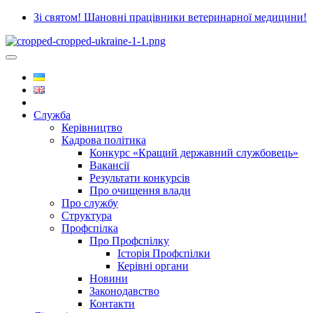
Зі святом! Шановні працівники ветеринарної медицини!
Служба
Керівництво
Кадрова політика
Конкурс «Кращий державний службовець»
Вакансії
Результати конкурсів
Про очищення влади
Про службу
Структура
Профспілка
Про Профспілку
Історія Профспілки
Керівні органи
Новини
Законодавство
Контакти