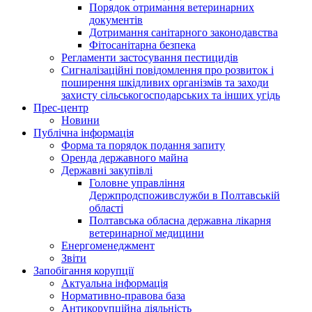
Порядок отримання ветеринарних
документів
Дотримання санітарного законодавства
Фітосанітарна безпека
Регламенти застосування пестицидів
Сигналізаційні повідомлення про розвиток і
поширення шкідливих організмів та заходи
захисту сільськогосподарських та інших угідь
Прес-центр
Новини
Публічна інформація
Форма та порядок подання запиту
Оренда державного майна
Державні закупівлі
Головне управління
Держпродспоживслужби в Полтавській
області
Полтавська обласна державна лікарня
ветеринарної медицини
Енергоменеджмент
Звіти
Запобігання корупції
Актуальна інформація
Нормативно-правова база
Антикорупційна діяльність