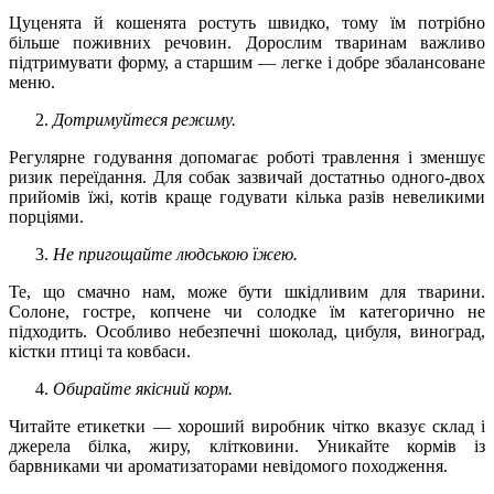
Цуценята й кошенята ростуть швидко, тому їм потрібно
більше поживних речовин. Дорослим тваринам важливо
підтримувати форму, а старшим — легке і добре збалансоване
меню.
Дотримуйтеся режиму.
Регулярне годування допомагає роботі травлення і зменшує
ризик переїдання. Для собак зазвичай достатньо одного-двох
прийомів їжі, котів краще годувати кілька разів невеликими
порціями.
Не пригощайте людською їжею.
Те, що смачно нам, може бути шкідливим для тварини.
Солоне, гостре, копчене чи солодке їм категорично не
підходить. Особливо небезпечні шоколад, цибуля, виноград,
кістки птиці та ковбаси.
Обирайте якісний корм.
Читайте етикетки — хороший виробник чітко вказує склад і
джерела білка, жиру, клітковини. Уникайте кормів із
барвниками чи ароматизаторами невідомого походження.