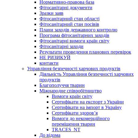
Нормативно-правова база
Фітосанітарні документи
Зразки заяв
Фітосанітарний стан області
Фітосанітарний стан посівів
Плани заходів державного контролю
Програма фітосанітарних заходів
Фітосанітарні вимоги країн світу
Фітосанітарні заходи
Результати проведення планових перевірок
НЕ РИЗИКУЙ
контакти
Управління безпечності харчових продуктів
Діяльність Управління безпечності харчових
продуктів
Благополуччя тварин
Міжнародне співробітництво
Вимоги країн світу
Сертифікати на експорт з України
Сертифікати на імпорт в Україну
Сертифікати здоров’я
Вимоги до некомерційного
переміщення тварин
TRACES_NT
До відома