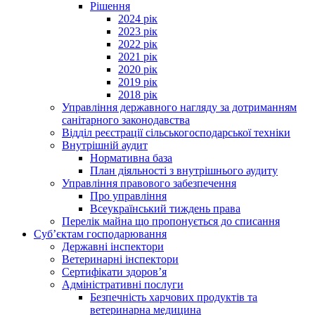
Рішення
2024 рік
2023 рік
2022 рік
2021 рік
2020 рік
2019 рік
2018 рік
Управління державного нагляду за дотриманням
санітарного законодавства
Відділ реєстрації сільськогосподарської техніки
Внутрішній аудит
Нормативна база
План діяльності з внутрішнього аудиту
Управління правового забезпечення
Про управління
Всеукраїнський тиждень права
Перелік майна що пропонується до списання
Суб’єктам господарювання
Державні інспектори
Ветеринарні інспектори
Сертифікати здоров’я
Адміністративні послуги
Безпечність харчових продуктів та
ветеринарна медицина