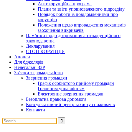
Антикорупційна програма
Плани та звіти уповноваженого підрозділу
Порядок роботи із повідомленнями про
корупцію
Положення щодо впровадження механізмів
заохочення викривачів
Пам’ятки щодо дотримання антикорупційного
законодавства
Декларування
СТОП КОРУПЦІЯ
Анонси
Для бджолярів
Нелегальні ЗЗР
Зв’язки з громадськістю
Звернення громадян
Графік особистого прийому громадян
Головним управлінням
Електронне звернення громадян
Безоплатна правова допомога
Консультативний центр захисту споживачів
Контакти