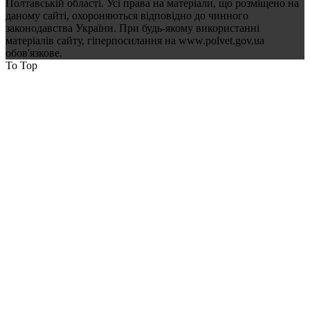
Полтавській області. Усі права на матеріали, що розміщено на
даному сайті, охороняються відповідно до чинного
законодавства України. При будь-якому використанні
матеріалів сайту, гіперпосилання на www.polvet.gov.ua
обов'язкове.
To Top