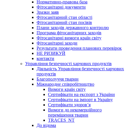
Нормативно-правова база
Фітосанітарні документи
Зразки заяв
Фітосанітарний стан області
Фітосанітарний стан посівів
Плани заходів державного контролю
Програма фітосанітарних заходів
Фітосанітарні вимоги країн світу
Фітосанітарні заходи
Результати проведення планових перевірок
НЕ РИЗИКУЙ
контакти
Управління безпечності харчових продуктів
Діяльність Управління безпечності харчових
продуктів
Благополуччя тварин
Міжнародне співробітництво
Вимоги країн світу
Сертифікати на експорт з України
Сертифікати на імпорт в Україну
Сертифікати здоров’я
Вимоги до некомерційного
переміщення тварин
TRACES_NT
До відома