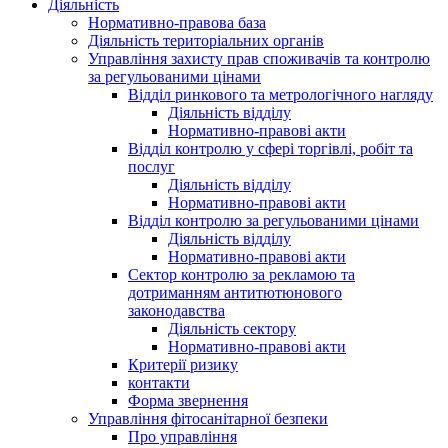
Діяльність
Нормативно-правова база
Діяльність територіальних органів
Управління захисту прав споживачів та контролю
за регульованими цінами
Відділ ринкового та метрологічного нагляду
Діяльність відділу
Нормативно-правові акти
Відділ контролю у сфері торгівлі, робіт та
послуг
Діяльність відділу
Нормативно-правові акти
Відділ контролю за регульованими цінами
Діяльність відділу
Нормативно-правові акти
Сектор контролю за рекламою та
дотриманням антитютюнового
законодавства
Діяльність сектору
Нормативно-правові акти
Критерії ризику
контакти
Форма звернення
Управління фітосанітарної безпеки
Про управління