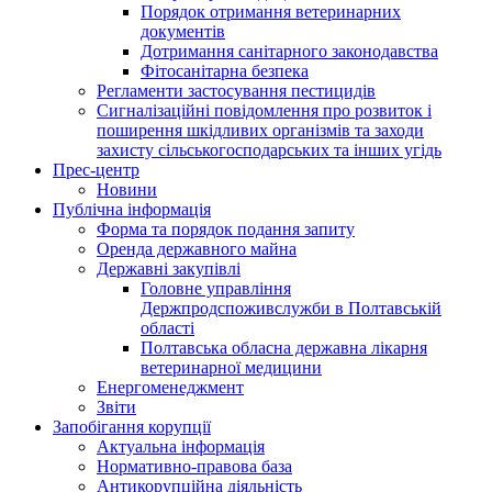
Порядок отримання ветеринарних
документів
Дотримання санітарного законодавства
Фітосанітарна безпека
Регламенти застосування пестицидів
Сигналізаційні повідомлення про розвиток і
поширення шкідливих організмів та заходи
захисту сільськогосподарських та інших угідь
Прес-центр
Новини
Публічна інформація
Форма та порядок подання запиту
Оренда державного майна
Державні закупівлі
Головне управління
Держпродспоживслужби в Полтавській
області
Полтавська обласна державна лікарня
ветеринарної медицини
Енергоменеджмент
Звіти
Запобігання корупції
Актуальна інформація
Нормативно-правова база
Антикорупційна діяльність