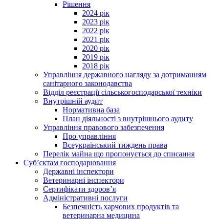
Рішення
2024 рік
2023 рік
2022 рік
2021 рік
2020 рік
2019 рік
2018 рік
Управління державного нагляду за дотриманням
санітарного законодавства
Відділ реєстрації сільськогосподарської техніки
Внутрішній аудит
Нормативна база
План діяльності з внутрішнього аудиту
Управління правового забезпечення
Про управління
Всеукраїнський тиждень права
Перелік майна що пропонується до списання
Суб’єктам господарювання
Державні інспектори
Ветеринарні інспектори
Сертифікати здоров’я
Адміністративні послуги
Безпечність харчових продуктів та
ветеринарна медицина