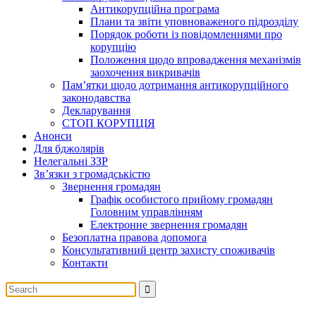
Антикорупційна програма
Плани та звіти уповноваженого підрозділу
Порядок роботи із повідомленнями про
корупцію
Положення щодо впровадження механізмів
заохочення викривачів
Пам’ятки щодо дотримання антикорупційного
законодавства
Декларування
СТОП КОРУПЦІЯ
Анонси
Для бджолярів
Нелегальні ЗЗР
Зв’язки з громадськістю
Звернення громадян
Графік особистого прийому громадян
Головним управлінням
Електронне звернення громадян
Безоплатна правова допомога
Консультативний центр захисту споживачів
Контакти