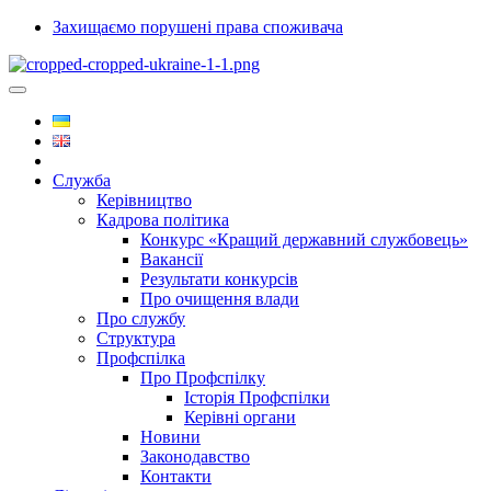
Захищаємо порушені права споживача
Служба
Керівництво
Кадрова політика
Конкурс «Кращий державний службовець»
Вакансії
Результати конкурсів
Про очищення влади
Про службу
Структура
Профспілка
Про Профспілку
Історія Профспілки
Керівні органи
Новини
Законодавство
Контакти