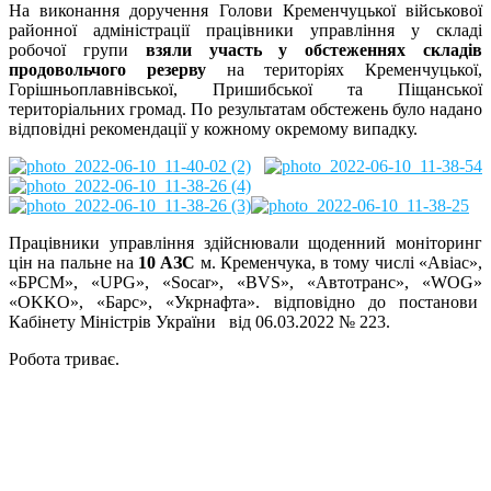
На виконання доручення Голови Кременчуцької військової
районної адміністрації працівники управління у складі
робочої групи
взяли участь у обстеженнях складів
продовольчого резерву
на територіях Кременчуцької,
Горішньоплавнівської, Пришибської та Піщанської
територіальних громад. По результатам обстежень було надано
відповідні рекомендації у кожному окремому випадку.
Працівники управління здійснювали щоденний моніторинг
цін на пальне на
10 АЗС
м. Кременчука, в тому числі «Авіас»,
«БРСМ», «UPG», «Socar», «BVS», «Автотранс», «WOG»
«OKKO», «Барс», «Укрнафта». відповідно до постанови
Кабінету Міністрів України від 06.03.2022 № 223.
Робота триває.