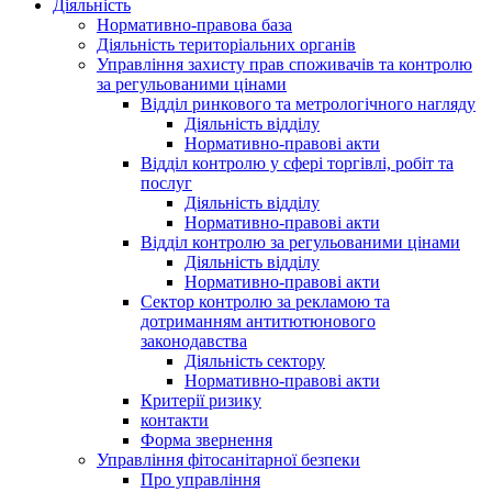
Діяльність
Нормативно-правова база
Діяльність територіальних органів
Управління захисту прав споживачів та контролю
за регульованими цінами
Відділ ринкового та метрологічного нагляду
Діяльність відділу
Нормативно-правові акти
Відділ контролю у сфері торгівлі, робіт та
послуг
Діяльність відділу
Нормативно-правові акти
Відділ контролю за регульованими цінами
Діяльність відділу
Нормативно-правові акти
Сектор контролю за рекламою та
дотриманням антитютюнового
законодавства
Діяльність сектору
Нормативно-правові акти
Критерії ризику
контакти
Форма звернення
Управління фітосанітарної безпеки
Про управління