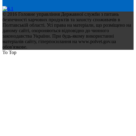
© 2016 Головне управління Державної служби з питань
безпечності харчових продуктів та захисту споживачів в
Полтавській області. Усі права на матеріали, що розміщено на
даному сайті, охороняються відповідно до чинного
законодавства України. При будь-якому використанні
матеріалів сайту, гіперпосилання на www.polvet.gov.ua
обов'язкове.
To Top