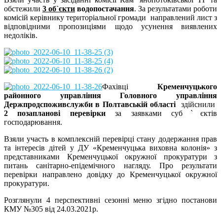
обстежили
3 обˋєкти
водопостачання
. За результатами роботи
комісій керівнику територіальної громади направлений лист з
відповідними пропозиціями щодо усунення виявлених
недоліків.
Фахівці
Кременчуцького
районного управління Головного управління
Держпродспоживслужби в Полтавській області
здійснили
2 позапланові перевірки
за заявками субˋєктів
господарювання.
Взяли участь в комплексній перевірці стану додержання прав
та інтересів дітей у ДУ «Кременчуцька виховна колонія» з
представниками Кременчуцької окружної прокуратури з
питань санітарно-епідемічного нагляду. Про результати
перевірки направлено довідку до Кременчуцької окружної
прокуратури.
Розглянули 4 перспективні сезонні меню згідно постанови
КМУ №305 від 24.03.2021р.