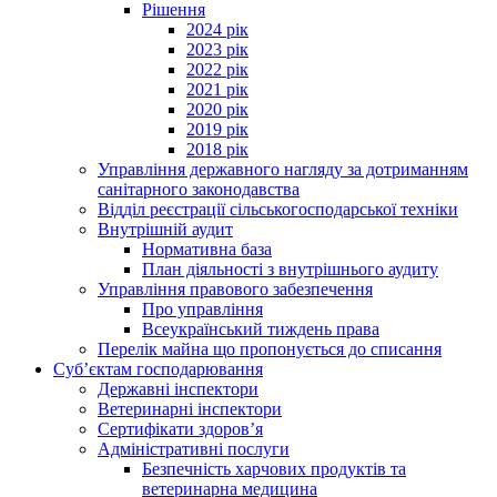
Рішення
2024 рік
2023 рік
2022 рік
2021 рік
2020 рік
2019 рік
2018 рік
Управління державного нагляду за дотриманням
санітарного законодавства
Відділ реєстрації сільськогосподарської техніки
Внутрішній аудит
Нормативна база
План діяльності з внутрішнього аудиту
Управління правового забезпечення
Про управління
Всеукраїнський тиждень права
Перелік майна що пропонується до списання
Суб’єктам господарювання
Державні інспектори
Ветеринарні інспектори
Сертифікати здоров’я
Адміністративні послуги
Безпечність харчових продуктів та
ветеринарна медицина