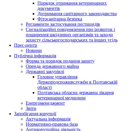
Порядок отримання ветеринарних
документів
Дотримання санітарного законодавства
Фітосанітарна безпека
Регламенти застосування пестицидів
Сигналізаційні повідомлення про розвиток і
поширення шкідливих організмів та заходи
захисту сільськогосподарських та інших угідь
Прес-центр
Новини
Публічна інформація
Форма та порядок подання запиту
Оренда державного майна
Державні закупівлі
Головне управління
Держпродспоживслужби в Полтавській
області
Полтавська обласна державна лікарня
ветеринарної медицини
Енергоменеджмент
Звіти
Запобігання корупції
Актуальна інформація
Нормативно-правова база
Антикорупційна діяльність