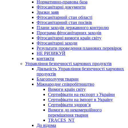
Нормативно-правова база
Фітосанітарні документи
Зразки заяв
Фітосанітарний стан області
Фітосанітарний стан посівів
Плани заходів державного контролю
Програма фітосанітарних заходів
Фітосанітарні вимоги країн світу
Фітосанітарні заходи
Результати проведення планових перевірок
НЕ РИЗИКУЙ
контакти
Управління безпечності харчових продуктів
Діяльність Управління безпечності харчових
продуктів
Благополуччя тварин
Міжнародне співробітництво
Вимоги країн світу
Сертифікати на експорт з України
Сертифікати на імпорт в Україну
Сертифікати здоров’я
Вимоги до некомерційного
переміщення тварин
TRACES_NT
До відома