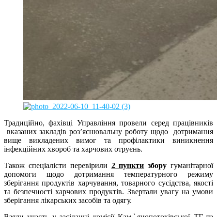
Традиційно, фахівці Управління провели серед працівників
вказаних закладів роз’яснювальну роботу щодо дотримання
вище викладених вимог та профілактики виникнення
інфекційних хвороб та харчових отруєнь.
Також спеціалісти перевірили
2 пункти
збору
гуманітарної
допомоги щодо дотримання температурного режиму
зберігання продуктів харчування, товарного сусідства, якості
та безпечності харчових продуктів. Звертали увагу на умови
зберігання лікарських засобів та одягу.
Взяли участь у засіданні комісії Камˋянопотоківської ТГ та