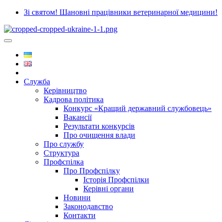
Зі святом! Шановні працівники ветеринарної медицини!
Служба
Керівництво
Кадрова політика
Конкурс «Кращий державний службовець»
Вакансії
Результати конкурсів
Про очищення влади
Про службу
Структура
Профспілка
Про Профспілку
Історія Профспілки
Керівні органи
Новини
Законодавство
Контакти