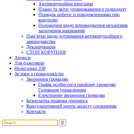
Антикорупційна програма
Плани та звіти уповноваженого підрозділу
Порядок роботи із повідомленнями про
корупцію
Положення щодо впровадження механізмів
заохочення викривачів
Пам’ятки щодо дотримання антикорупційного
законодавства
Декларування
СТОП КОРУПЦІЯ
Анонси
Для бджолярів
Нелегальні ЗЗР
Зв’язки з громадськістю
Звернення громадян
Графік особистого прийому громадян
Головним управлінням
Електронне звернення громадян
Безоплатна правова допомога
Консультативний центр захисту споживачів
Контакти