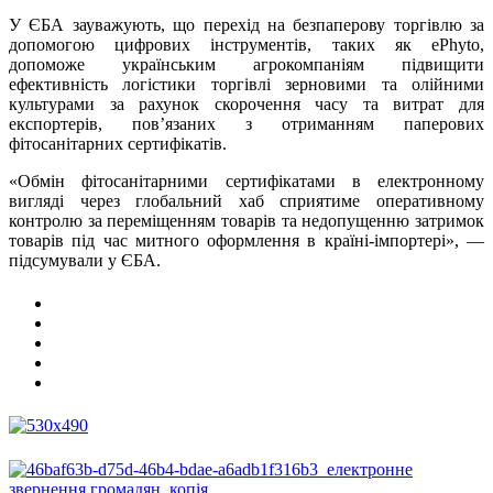
У ЄБА зауважують, що перехід на безпаперову торгівлю за
допомогою цифрових інструментів, таких як ePhyto,
допоможе українським агрокомпаніям підвищити
ефективність логістики торгівлі зерновими та олійними
культурами за рахунок скорочення часу та витрат для
експортерів, пов’язаних з отриманням паперових
фітосанітарних сертифікатів.
«Обмін фітосанітарними сертифікатами в електронному
вигляді через глобальний хаб сприятиме оперативному
контролю за переміщенням товарів та недопущенню затримок
товарів під час митного оформлення в країні-імпортері», —
підсумували у ЄБА.