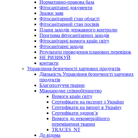
Нормативно-правова база
Фітосанітарні документи
Зразки заяв
Фітосанітарний стан області
Фітосанітарний стан посівів
Плани заходів державного контролю
Програма фітосанітарних заходів
Фітосанітарні вимоги країн світу
Фітосанітарні заходи
Результати проведення планових перевірок
НЕ РИЗИКУЙ
контакти
Управління безпечності харчових продуктів
Діяльність Управління безпечності харчових
продуктів
Благополуччя тварин
Міжнародне співробітництво
Вимоги країн світу
Сертифікати на експорт з України
Сертифікати на імпорт в Україну
Сертифікати здоров’я
Вимоги до некомерційного
переміщення тварин
TRACES_NT
До відома