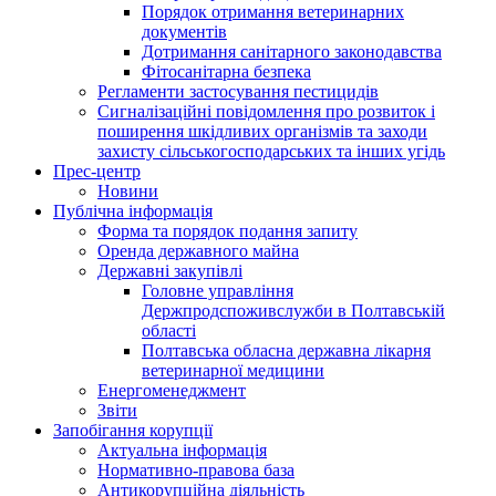
Порядок отримання ветеринарних
документів
Дотримання санітарного законодавства
Фітосанітарна безпека
Регламенти застосування пестицидів
Сигналізаційні повідомлення про розвиток і
поширення шкідливих організмів та заходи
захисту сільськогосподарських та інших угідь
Прес-центр
Новини
Публічна інформація
Форма та порядок подання запиту
Оренда державного майна
Державні закупівлі
Головне управління
Держпродспоживслужби в Полтавській
області
Полтавська обласна державна лікарня
ветеринарної медицини
Енергоменеджмент
Звіти
Запобігання корупції
Актуальна інформація
Нормативно-правова база
Антикорупційна діяльність