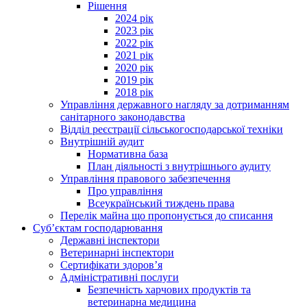
Рішення
2024 рік
2023 рік
2022 рік
2021 рік
2020 рік
2019 рік
2018 рік
Управління державного нагляду за дотриманням
санітарного законодавства
Відділ реєстрації сільськогосподарської техніки
Внутрішній аудит
Нормативна база
План діяльності з внутрішнього аудиту
Управління правового забезпечення
Про управління
Всеукраїнський тиждень права
Перелік майна що пропонується до списання
Суб’єктам господарювання
Державні інспектори
Ветеринарні інспектори
Сертифікати здоров’я
Адміністративні послуги
Безпечність харчових продуктів та
ветеринарна медицина