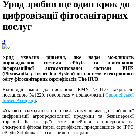
Уряд зробив ще один крок до
цифровізації фітосанітарних
послуг
0
Уряд ухвалив рішення, яке надає можливість
впровадження системи ePhyto та приєднання
інформаційної автоматизованої системи PHIS
(Phytosanitary Inspection System) до системи електронного
обігу фітосанітарних сертифікатів The HUB.
Відопвідні зміни до постанови КМУ №1177 закріплені
постановою №1229, говориться у повідомленні
Європейської
Бізнес Асоціації
.
«Україна знаходиться на правильному шляху до глобальної
цифровізації агропродовольчої продукції та безпаперової
торгівлі. Багато країн уже перейшли з паперових на
електронні фітосанітарні сертифікати, приєднавшись до IPPC
ePhyto Solution», — зазначаили в асоціації.