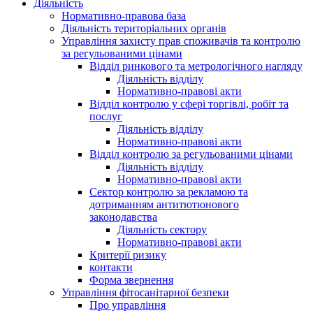
Діяльність
Нормативно-правова база
Діяльність територіальних органів
Управління захисту прав споживачів та контролю
за регульованими цінами
Відділ ринкового та метрологічного нагляду
Діяльність відділу
Нормативно-правові акти
Відділ контролю у сфері торгівлі, робіт та
послуг
Діяльність відділу
Нормативно-правові акти
Відділ контролю за регульованими цінами
Діяльність відділу
Нормативно-правові акти
Сектор контролю за рекламою та
дотриманням антитютюнового
законодавства
Діяльність сектору
Нормативно-правові акти
Критерії ризику
контакти
Форма звернення
Управління фітосанітарної безпеки
Про управління