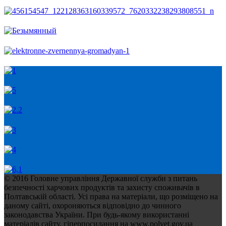
© 2016 Головне управління Державної служби з питань
безпечності харчових продуктів та захисту споживачів в
Полтавській області. Усі права на матеріали, що розміщено на
даному сайті, охороняються відповідно до чинного
законодавства України. При будь-якому використанні
матеріалів сайту, гіперпосилання на www.polvet.gov.ua