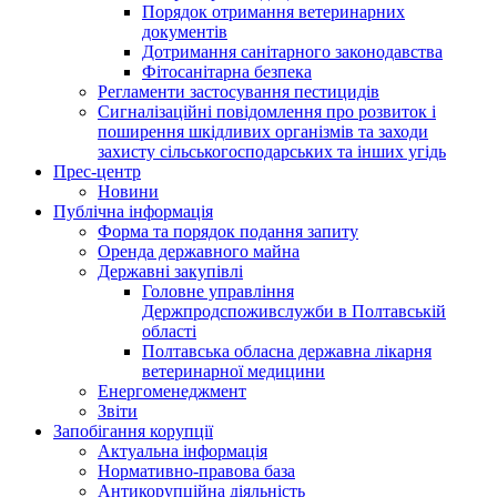
Порядок отримання ветеринарних
документів
Дотримання санітарного законодавства
Фітосанітарна безпека
Регламенти застосування пестицидів
Сигналізаційні повідомлення про розвиток і
поширення шкідливих організмів та заходи
захисту сільськогосподарських та інших угідь
Прес-центр
Новини
Публічна інформація
Форма та порядок подання запиту
Оренда державного майна
Державні закупівлі
Головне управління
Держпродспоживслужби в Полтавській
області
Полтавська обласна державна лікарня
ветеринарної медицини
Енергоменеджмент
Звіти
Запобігання корупції
Актуальна інформація
Нормативно-правова база
Антикорупційна діяльність