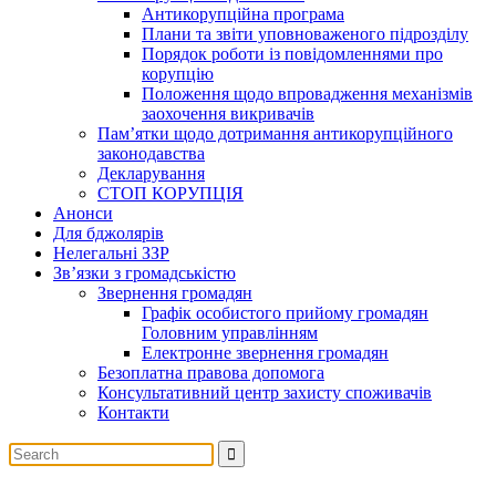
Антикорупційна програма
Плани та звіти уповноваженого підрозділу
Порядок роботи із повідомленнями про
корупцію
Положення щодо впровадження механізмів
заохочення викривачів
Пам’ятки щодо дотримання антикорупційного
законодавства
Декларування
СТОП КОРУПЦІЯ
Анонси
Для бджолярів
Нелегальні ЗЗР
Зв’язки з громадськістю
Звернення громадян
Графік особистого прийому громадян
Головним управлінням
Електронне звернення громадян
Безоплатна правова допомога
Консультативний центр захисту споживачів
Контакти