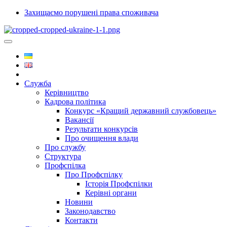
Захищаємо порушені права споживача
Служба
Керівництво
Кадрова політика
Конкурс «Кращий державний службовець»
Вакансії
Результати конкурсів
Про очищення влади
Про службу
Структура
Профспілка
Про Профспілку
Історія Профспілки
Керівні органи
Новини
Законодавство
Контакти