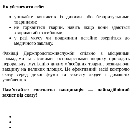
Як убезпечити себе:
уникайте контактів із дикими або безпритульними
тваринами;
не торкайтеся тварин, навіть якщо вони здаються
хворими або загиблими;
у разі укусу чи подряпини негайно зверніться до
медичного закладу.
Фахівці Держпродспоживслужби спільно з місцевими
громадами та лісовими господарствами щороку проводять
пероральну імунізацію диких м’ясоїдних тварин, розкидаючи
вакцину на великих площах. Це ефективний засіб контролю
сказу серед дикої фауни та захисту людей і домашніх
улюбленців.
Пам’ятайте: своєчасна вакцинація — найнадійніший
захист від сказу!