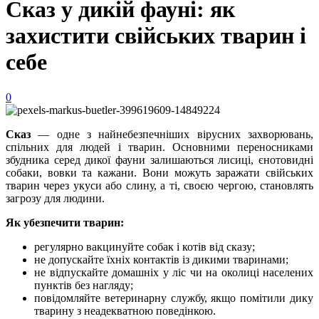
Сказ у дикій фауні: як
захистити свійських тварин і
себе
0
Сказ
— одне з найнебезпечніших вірусних захворювань,
спільних для людей і тварин. Основними переносниками
збудника серед дикої фауни залишаються лисиці, єнотовидні
собаки, вовки та кажани. Вони можуть заражати свійських
тварин через укуси або слину, а ті, своєю чергою, становлять
загрозу для людини.
Як убезпечити тварин:
регулярно вакцинуйте собак і котів від сказу;
не допускайте їхніх контактів із дикими тваринами;
не відпускайте домашніх у ліс чи на околиці населених
пунктів без нагляду;
повідомляйте ветеринарну службу, якщо помітили дику
тварину з неадекватною поведінкою.