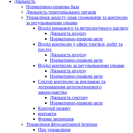
Діяльність
Нормативно-правова база
Діяльність територіальних органів
Управління захисту прав споживачів та контролю
за регульованими цінами
Відділ ринкового та метрологічного нагляду
Діяльність відділу
Нормативно-правові акти
Відділ контролю у сфері торгівлі, робіт та
послуг
Діяльність відділу
Нормативно-правові акти
Відділ контролю за регульованими цінами
Діяльність відділу
Нормативно-правові акти
Сектор контролю за рекламою та
дотриманням антитютюнового
законодавства
Діяльність сектору
Нормативно-правові акти
Критерії ризику
контакти
Форма звернення
Управління фітосанітарної безпеки
Про управління