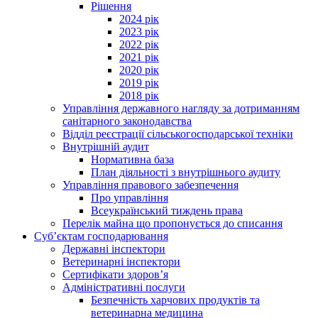
Рішення
2024 рік
2023 рік
2022 рік
2021 рік
2020 рік
2019 рік
2018 рік
Управління державного нагляду за дотриманням
санітарного законодавства
Відділ реєстрації сільськогосподарської техніки
Внутрішній аудит
Нормативна база
План діяльності з внутрішнього аудиту
Управління правового забезпечення
Про управління
Всеукраїнський тиждень права
Перелік майна що пропонується до списання
Суб’єктам господарювання
Державні інспектори
Ветеринарні інспектори
Сертифікати здоров’я
Адміністративні послуги
Безпечність харчових продуктів та
ветеринарна медицина