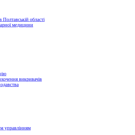
 Полтавській області
нарної медицини
цію
охочення викривачів
нодавства
им управлінням