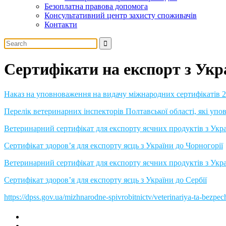
Безоплатна правова допомога
Консультативний центр захисту споживачів
Контакти
Сертифікати на експорт з Укр
Наказ на уповноваження на видачу міжнародних сертифікатів 2
Перелік ветеринарних інспекторів Полтавської області, які у
Ветеринарний сертифікат для експорту яєчних продуктів з Укра
Сертифікат здоров’я для експорту яєць з України до Чорногорії
Ветеринарний сертифікат для експорту яєчних продуктів з Укра
Сертифікат здоров’я для експорту яєць з України до Сербії
https://dpss.gov.ua/mizhnarodne-spivrobitnictv/veterinariya-ta-bezpechn