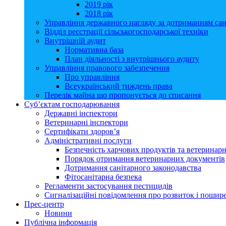
2019 рік
2018 рік
Управління державного нагляду за дотриманням сан
Відділ реєстрації сільськогосподарської техніки
Внутрішній аудит
Нормативна база
План діяльності з внутрішнього аудиту
Управління правового забезпечення
Про управління
Всеукраїнський тиждень права
Перелік майна що пропонується до списання
Суб’єктам господарювання
Державні інспектори
Ветеринарні інспектори
Сертифікати здоров’я
Адміністративні послуги
Безпечність харчових продуктів та ветеринар
Порядок отримання ветеринарних документів
Дотримання санітарного законодавства
Фітосанітарна безпека
Регламенти застосування пестицидів
Сигналізаційні повідомлення про розвиток і пошире
Прес-центр
Новини
Публічна інформація