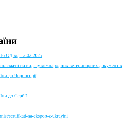
аїни
16 ОД від 12.02.2025
повноважені на видачу міжнародних ветеринарних документів
їни до Чорногорії
їни до Сербії
ist/sertifikati-na-eksport-z-ukrayini