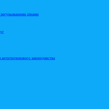
а регульованими цінами
луг
м антитютюнового законодавства