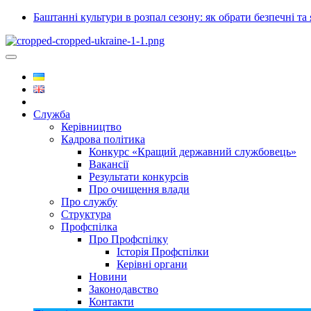
Баштанні культури в розпал сезону: як обрати безпечні та 
Служба
Керівництво
Кадрова політика
Конкурс «Кращий державний службовець»
Вакансії
Результати конкурсів
Про очищення влади
Про службу
Структура
Профспілка
Про Профспілку
Історія Профспілки
Керівні органи
Новини
Законодавство
Контакти