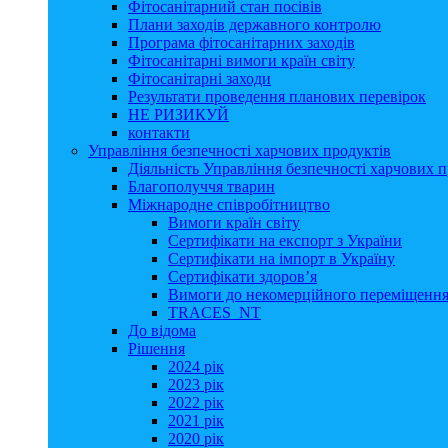
Фітосанітарний стан посівів
Плани заходів державного контролю
Програма фітосанітарних заходів
Фітосанітарні вимоги країн світу
Фітосанітарні заходи
Результати проведення планових перевірок
НЕ РИЗИКУЙ
контакти
Управління безпечності харчових продуктів
Діяльність Управління безпечності харчових п
Благополуччя тварин
Міжнародне співробітництво
Вимоги країн світу
Сертифікати на експорт з України
Сертифікати на імпорт в Україну
Сертифікати здоров’я
Вимоги до некомерційного переміщення
TRACES_NT
До відома
Рішення
2024 рік
2023 рік
2022 рік
2021 рік
2020 рік