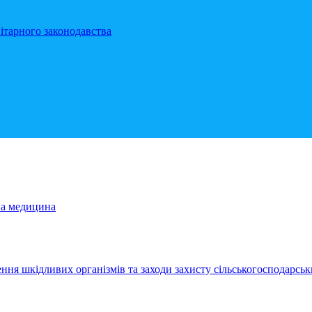
ітарного законодавства
на медицина
ння шкідливих організмів та заходи захисту сільськогосподарськ