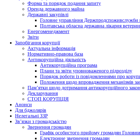
Форма та порядок подання запиту
Оренда державного майна
Державні закупівлі
Головне управління Держпродспоживслужби в
Полтавська обласна державна лікарня ветери
Енергоменеджмент
Звіти
Запобігання корупції
Актуальна інформація
Нормативно-правова база
Антикорупційна діяльність
Антикорупційна програма
Плани та звіти уповноваженого підрозділу
Порядок роботи із повідомленнями про коруп
Положення щодо впровадження механізмів за
Пам’ятки щодо дотримання антикорупційного зако
Декларування
СТОП КОРУПЦІЯ
Анонси
Для бджолярів
Нелегальні ЗЗР
Зв’язки з громадськістю
Звернення громадян
Графік особистого прийому громадян Головн
Електронне звернення громадян