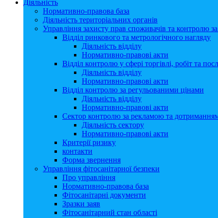
Діяльність
Нормативно-правова база
Діяльність територіальних органів
Управління захисту прав споживачів та контролю з
Відділ ринкового та метрологічного нагляду
Діяльність відділу
Нормативно-правові акти
Відділ контролю у сфері торгівлі, робіт та пос
Діяльність відділу
Нормативно-правові акти
Відділ контролю за регульованими цінами
Діяльність відділу
Нормативно-правові акти
Сектор контролю за рекламою та дотримання
Діяльність сектору
Нормативно-правові акти
Критерії ризику
контакти
Форма звернення
Управління фітосанітарної безпеки
Про управління
Нормативно-правова база
Фітосанітарні документи
Зразки заяв
Фітосанітарний стан області