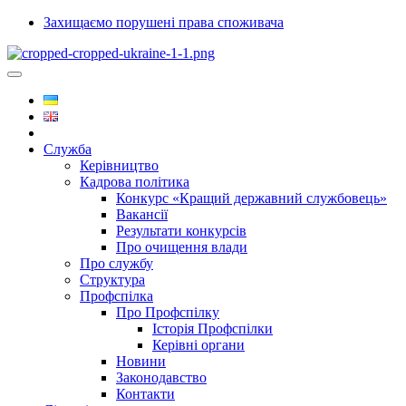
Захищаємо порушені права споживача
Служба
Керівництво
Кадрова політика
Конкурс «Кращий державний службовець»
Вакансії
Результати конкурсів
Про очищення влади
Про службу
Структура
Профспілка
Про Профспілку
Історія Профспілки
Керівні органи
Новини
Законодавство
Контакти