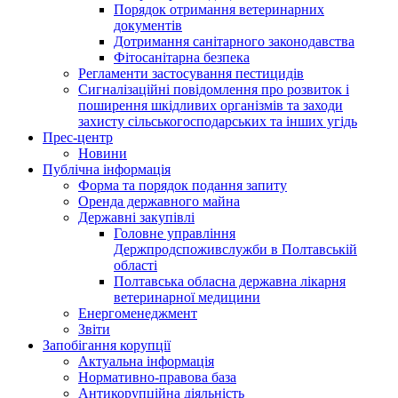
Порядок отримання ветеринарних
документів
Дотримання санітарного законодавства
Фітосанітарна безпека
Регламенти застосування пестицидів
Сигналізаційні повідомлення про розвиток і
поширення шкідливих організмів та заходи
захисту сільськогосподарських та інших угідь
Прес-центр
Новини
Публічна інформація
Форма та порядок подання запиту
Оренда державного майна
Державні закупівлі
Головне управління
Держпродспоживслужби в Полтавській
області
Полтавська обласна державна лікарня
ветеринарної медицини
Енергоменеджмент
Звіти
Запобігання корупції
Актуальна інформація
Нормативно-правова база
Антикорупційна діяльність