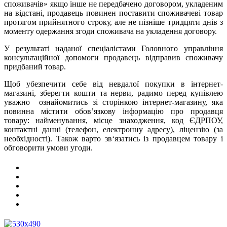
споживачів» якщо інше не передбачено договором, укладеним
на відстані, продавець повинен поставити споживачеві товар
протягом прийнятного строку, але не пізніше тридцяти днів з
моменту одержання згоди споживача на укладення договору.
У результаті наданої спеціалістами Головного управління
консультаційної допомоги продавець відправив споживачу
придбаний товар.
Щоб убезпечити себе від невдалої покупки в інтернет-
магазині, зберегти кошти та нерви, радимо перед купівлею
уважно ознайомитись зі сторінкою інтернет-магазину, яка
повинна містити обов’язкову інформацію про продавця
товару: найменування, місце знаходження, код ЄДРПОУ,
контактні данні (телефон, електронну адресу), ліцензію (за
необхідності). Також варто зв‘язатись із продавцем товару і
обговорити умови угоди.