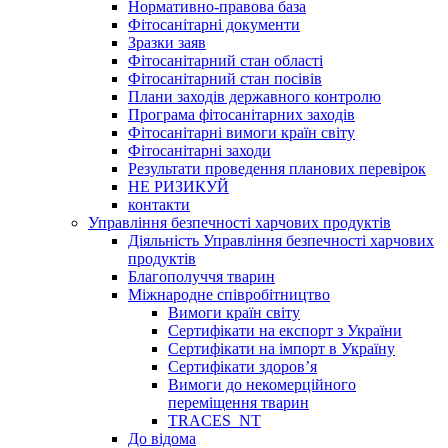
Нормативно-правова база
Фітосанітарні документи
Зразки заяв
Фітосанітарний стан області
Фітосанітарний стан посівів
Плани заходів державного контролю
Програма фітосанітарних заходів
Фітосанітарні вимоги країн світу
Фітосанітарні заходи
Результати проведення планових перевірок
НЕ РИЗИКУЙ
контакти
Управління безпечності харчових продуктів
Діяльність Управління безпечності харчових
продуктів
Благополуччя тварин
Міжнародне співробітництво
Вимоги країн світу
Сертифікати на експорт з України
Сертифікати на імпорт в Україну
Сертифікати здоров’я
Вимоги до некомерційного
переміщення тварин
TRACES_NT
До відома