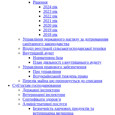
Рішення
2024 рік
2023 рік
2022 рік
2021 рік
2020 рік
2019 рік
2018 рік
Управління державного нагляду за дотриманням
санітарного законодавства
Відділ реєстрації сільськогосподарської техніки
Внутрішній аудит
Нормативна база
План діяльності з внутрішнього аудиту
Управління правового забезпечення
Про управління
Всеукраїнський тиждень права
Перелік майна що пропонується до списання
Суб’єктам господарювання
Державні інспектори
Ветеринарні інспектори
Сертифікати здоров’я
Адміністративні послуги
Безпечність харчових продуктів та
ветеринарна медицина