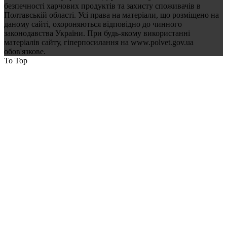
безпечності харчових продуктів та захисту споживачів в
Полтавській області. Усі права на матеріали, що розміщено на
даному сайті, охороняються відповідно до чинного
законодавства України. При будь-якому використанні
матеріалів сайту, гіперпосилання на www.polvet.gov.ua
обов'язкове.
To Top