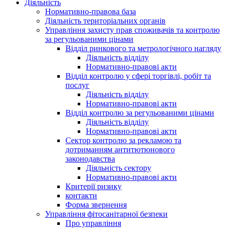
Діяльність
Нормативно-правова база
Діяльність територіальних органів
Управління захисту прав споживачів та контролю
за регульованими цінами
Відділ ринкового та метрологічного нагляду
Діяльність відділу
Нормативно-правові акти
Відділ контролю у сфері торгівлі, робіт та
послуг
Діяльність відділу
Нормативно-правові акти
Відділ контролю за регульованими цінами
Діяльність відділу
Нормативно-правові акти
Сектор контролю за рекламою та
дотриманням антитютюнового
законодавства
Діяльність сектору
Нормативно-правові акти
Критерії ризику
контакти
Форма звернення
Управління фітосанітарної безпеки
Про управління