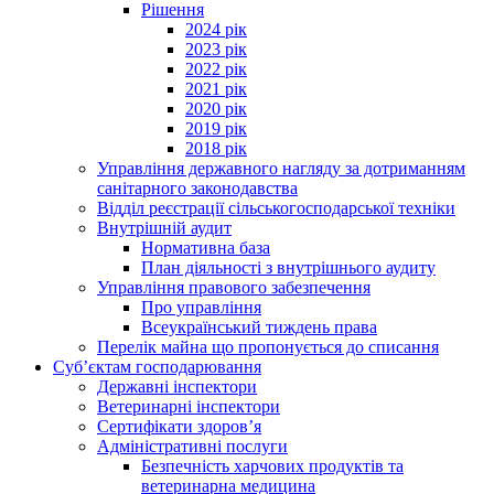
Рішення
2024 рік
2023 рік
2022 рік
2021 рік
2020 рік
2019 рік
2018 рік
Управління державного нагляду за дотриманням
санітарного законодавства
Відділ реєстрації сільськогосподарської техніки
Внутрішній аудит
Нормативна база
План діяльності з внутрішнього аудиту
Управління правового забезпечення
Про управління
Всеукраїнський тиждень права
Перелік майна що пропонується до списання
Суб’єктам господарювання
Державні інспектори
Ветеринарні інспектори
Сертифікати здоров’я
Адміністративні послуги
Безпечність харчових продуктів та
ветеринарна медицина