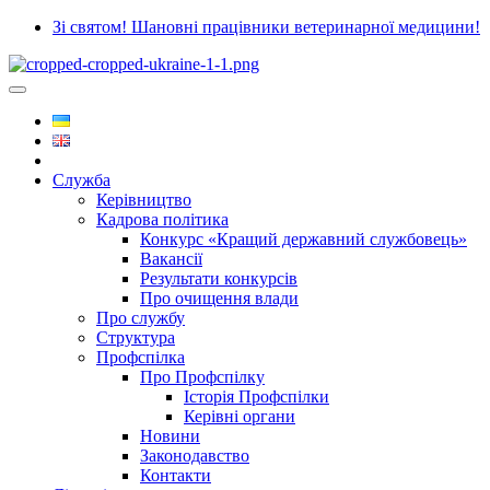
Зі святом! Шановні працівники ветеринарної медицини!
Служба
Керівництво
Кадрова політика
Конкурс «Кращий державний службовець»
Вакансії
Результати конкурсів
Про очищення влади
Про службу
Структура
Профспілка
Про Профспілку
Історія Профспілки
Керівні органи
Новини
Законодавство
Контакти