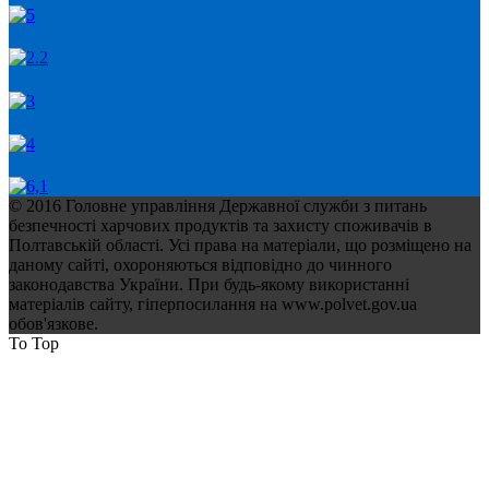
© 2016 Головне управління Державної служби з питань
безпечності харчових продуктів та захисту споживачів в
Полтавській області. Усі права на матеріали, що розміщено на
даному сайті, охороняються відповідно до чинного
законодавства України. При будь-якому використанні
матеріалів сайту, гіперпосилання на www.polvet.gov.ua
обов'язкове.
To Top