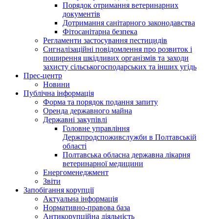
Порядок отримання ветеринарних
документів
Дотримання санітарного законодавства
Фітосанітарна безпека
Регламенти застосування пестицидів
Сигналізаційні повідомлення про розвиток і
поширення шкідливих організмів та заходи
захисту сільськогосподарських та інших угідь
Прес-центр
Новини
Публічна інформація
Форма та порядок подання запиту
Оренда державного майна
Державні закупівлі
Головне управління
Держпродспоживслужби в Полтавській
області
Полтавська обласна державна лікарня
ветеринарної медицини
Енергоменеджмент
Звіти
Запобігання корупції
Актуальна інформація
Нормативно-правова база
Антикорупційна діяльність