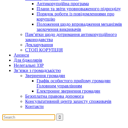
Антикорупційна програма
Плани та звіти уповноваженого підрозділу
Порядок роботи із повідомленнями про
корупцію
Положення щодо впровадження механізмів
заохочення викривачів
Пам’ятки щодо дотримання антикорупційного
законодавства
Декларування
СТОП КОРУПЦІЯ
Анонси
Для бджолярів
Нелегальні ЗЗР
Зв’язки з громадськістю
Звернення громадян
Графік особистого прийому громадян
Головним управлінням
Електронне звернення громадян
Безоплатна правова допомога
Консультативний центр захисту споживачів
Контакти