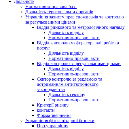
Діяльність
Нормативно-правова база
Діяльність територіальних органів
Управління захисту прав споживачів та контролю
за регульованими цінами
Відділ ринкового та метрологічного нагляду
Діяльність відділу
Нормативно-правові акти
Відділ контролю у сфері торгівлі, робіт та
послуг
Діяльність відділу
Нормативно-правові акти
Відділ контролю за регульованими цінами
Діяльність відділу
Нормативно-правові акти
Сектор контролю за рекламою та
дотриманням антитютюнового
законодавства
Діяльність сектору
Нормативно-правові акти
Критерії ризику
контакти
Форма звернення
Управління фітосанітарної безпеки
Про управління