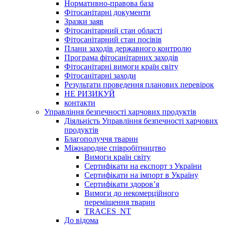
Нормативно-правова база
Фітосанітарні документи
Зразки заяв
Фітосанітарний стан області
Фітосанітарний стан посівів
Плани заходів державного контролю
Програма фітосанітарних заходів
Фітосанітарні вимоги країн світу
Фітосанітарні заходи
Результати проведення планових перевірок
НЕ РИЗИКУЙ
контакти
Управління безпечності харчових продуктів
Діяльність Управління безпечності харчових
продуктів
Благополуччя тварин
Міжнародне співробітництво
Вимоги країн світу
Сертифікати на експорт з України
Сертифікати на імпорт в Україну
Сертифікати здоров’я
Вимоги до некомерційного
переміщення тварин
TRACES_NT
До відома