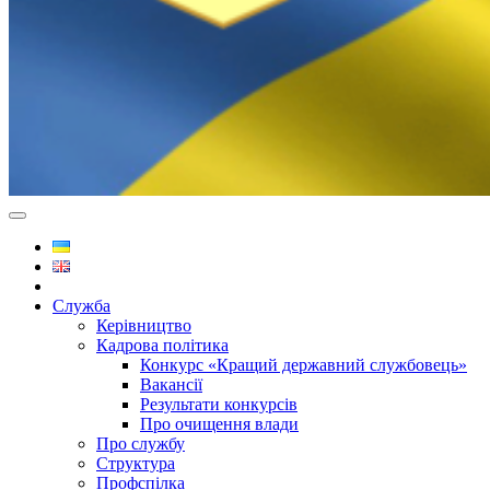
Служба
Керівництво
Кадрова політика
Конкурс «Кращий державний службовець»
Вакансії
Результати конкурсів
Про очищення влади
Про службу
Структура
Профспілка