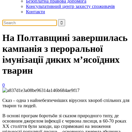
Безоплатна правова допомога
Консультативний центр захисту споживачів
Контакти
На Полтавщині завершилась
кампанія з пероральної
імунізації диких м’ясоїдних
тварин
0
Сказ – одна з найнебезпечніших вірусних хвороб спільних для
тварин та людей.
В основі програм боротьби зі сказом природного типу, де
основним джерелом інфекції є червона лисиця, в 60-70 роках
ХХ століття були заходи, що спрямовані на зниження
щільності популяції лисиць – основного джерела збудника