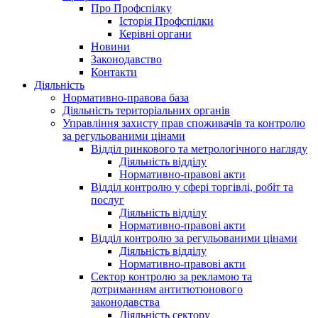
Про Профспілку
Історія Профспілки
Керівні органи
Новини
Законодавство
Контакти
Діяльність
Нормативно-правова база
Діяльність територіальних органів
Управління захисту прав споживачів та контролю
за регульованими цінами
Відділ ринкового та метрологічного нагляду
Діяльність відділу
Нормативно-правові акти
Відділ контролю у сфері торгівлі, робіт та
послуг
Діяльність відділу
Нормативно-правові акти
Відділ контролю за регульованими цінами
Діяльність відділу
Нормативно-правові акти
Сектор контролю за рекламою та
дотриманням антитютюнового
законодавства
Діяльність сектору