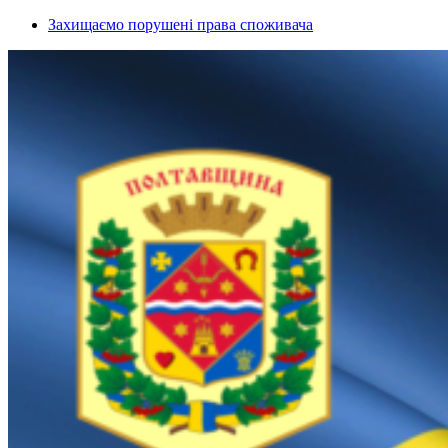
Захищаємо порушені права споживача