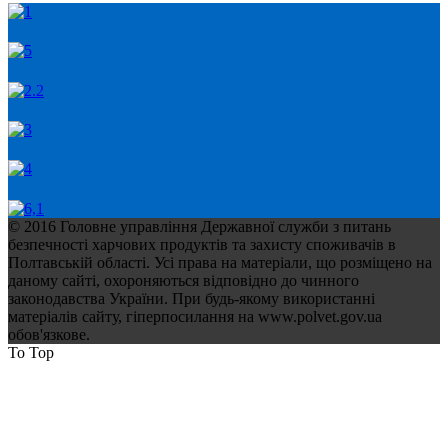
© 2016 Головне управління Державної служби з питань
безпечності харчових продуктів та захисту споживачів в
Полтавській області. Усі права на матеріали, що розміщено на
даному сайті, охороняються відповідно до чинного
законодавства України. При будь-якому використанні
матеріалів сайту, гіперпосилання на www.polvet.gov.ua
обов'язкове.
To Top