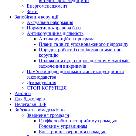
ветеринарної медицини
Енергоменеджмент
Звіти
Запобігання корупції
Актуальна інформація
Нормативно-правова база
Антикорупційна діяльність
Антикорупційна програма
Плани та звіти уповноваженого підрозділу
Порядок роботи із повідомленнями про
корупцію
Положення щодо впровадження механізмів
заохочення викривачів
Пам’ятки щодо дотримання антикорупційного
законодавства
Декларування
СТОП КОРУПЦІЯ
Анонси
Для бджолярів
Нелегальні ЗЗР
Зв’язки з громадськістю
Звернення громадян
Графік особистого прийому громадян
Головним управлінням
Електронне звернення громадян