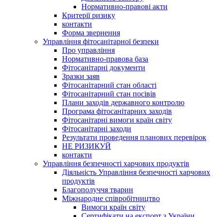
Нормативно-правові акти
Критерії ризику
контакти
Форма звернення
Управління фітосанітарної безпеки
Про управління
Нормативно-правова база
Фітосанітарні документи
Зразки заяв
Фітосанітарний стан області
Фітосанітарний стан посівів
Плани заходів державного контролю
Програма фітосанітарних заходів
Фітосанітарні вимоги країн світу
Фітосанітарні заходи
Результати проведення планових перевірок
НЕ РИЗИКУЙ
контакти
Управління безпечності харчових продуктів
Діяльність Управління безпечності харчових
продуктів
Благополуччя тварин
Міжнародне співробітництво
Вимоги країн світу
Сертифікати на експорт з України