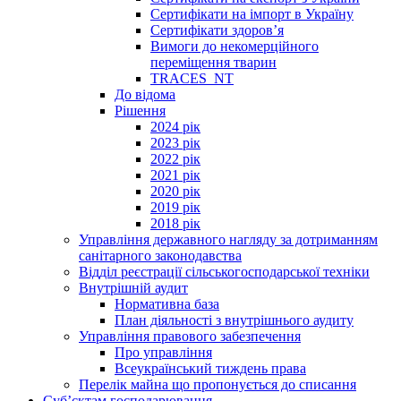
Сертифікати на імпорт в Україну
Сертифікати здоров’я
Вимоги до некомерційного
переміщення тварин
TRACES_NT
До відома
Рішення
2024 рік
2023 рік
2022 рік
2021 рік
2020 рік
2019 рік
2018 рік
Управління державного нагляду за дотриманням
санітарного законодавства
Відділ реєстрації сільськогосподарської техніки
Внутрішній аудит
Нормативна база
План діяльності з внутрішнього аудиту
Управління правового забезпечення
Про управління
Всеукраїнський тиждень права
Перелік майна що пропонується до списання
Суб’єктам господарювання