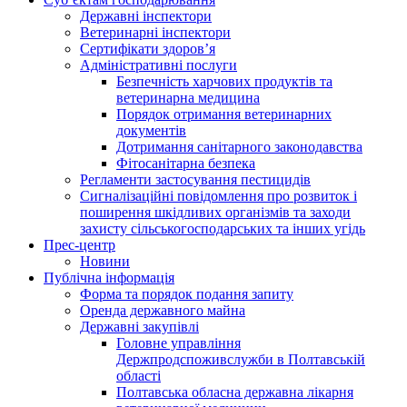
Державні інспектори
Ветеринарні інспектори
Сертифікати здоров’я
Адміністративні послуги
Безпечність харчових продуктів та
ветеринарна медицина
Порядок отримання ветеринарних
документів
Дотримання санітарного законодавства
Фітосанітарна безпека
Регламенти застосування пестицидів
Сигналізаційні повідомлення про розвиток і
поширення шкідливих організмів та заходи
захисту сільськогосподарських та інших угідь
Прес-центр
Новини
Публічна інформація
Форма та порядок подання запиту
Оренда державного майна
Державні закупівлі
Головне управління
Держпродспоживслужби в Полтавській
області
Полтавська обласна державна лікарня