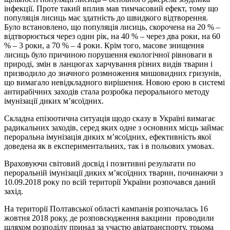
інфекції. Проте такий вплив мав тимчасовий ефект, тому що
популяція лисиць має здатність до швидкого відтворення.
Було встановлено, що популяція лисиць, скорочена на 20 % –
відтворюється через один рік, на 40 % – через два роки, на 60
% – 3 роки, а 70 % – 4 роки. Крім того, масове знищення
лисиць було причиною порушення екологічної рівноваги в
природі, змін в ланцюгах харчування різних видів тварин і
призводило до значного розмноження мишовидних гризунів,
що вимагало невідкладного вирішення. Новою ерою в системі
антирабічних заходів стала розробка перорального методу
імунізації диких м’ясоїдних.
Складна епізоотична ситуація щодо сказу в Україні вимагає
радикальних заходів, серед яких одне з основних місць займає
пероральна імунізація диких м’ясоїдних, ефективність якої
доведена як в експериментальних, так і в польових умовах.
Враховуючи світовий досвід і позитивні результати по
пероральній імунізації диких м’ясоїдних тварин, починаючи з
10.09.2018 року по всій території України розпочався даний
захід.
На території Полтавської області кампанія розпочалась 16
жовтня 2018 року, де розповсюдження вакцини проводили
шляхом розподілу принад за участю авіатранспорту, трьома