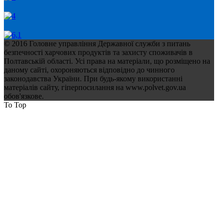
© 2016 Головне управління Державної служби з питань
безпечності харчових продуктів та захисту споживачів в
Полтавській області. Усі права на матеріали, що розміщено на
даному сайті, охороняються відповідно до чинного
законодавства України. При будь-якому використанні
матеріалів сайту, гіперпосилання на www.polvet.gov.ua
обов'язкове.
To Top