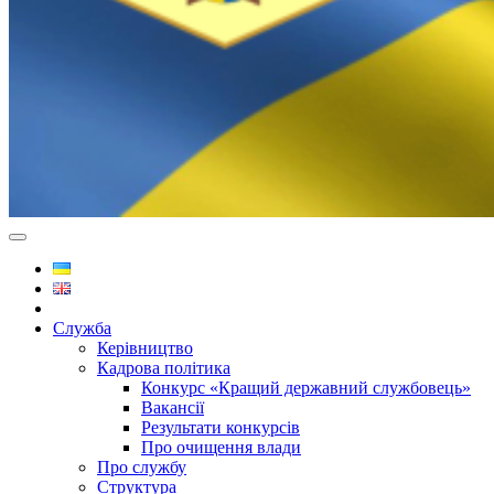
Служба
Керівництво
Кадрова політика
Конкурс «Кращий державний службовець»
Вакансії
Результати конкурсів
Про очищення влади
Про службу
Структура