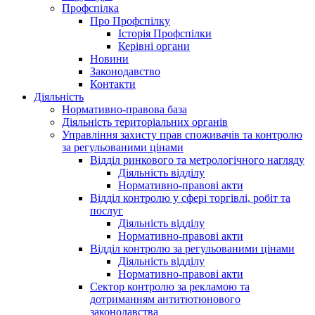
Профспілка
Про Профспілку
Історія Профспілки
Керівні органи
Новини
Законодавство
Контакти
Діяльність
Нормативно-правова база
Діяльність територіальних органів
Управління захисту прав споживачів та контролю
за регульованими цінами
Відділ ринкового та метрологічного нагляду
Діяльність відділу
Нормативно-правові акти
Відділ контролю у сфері торгівлі, робіт та
послуг
Діяльність відділу
Нормативно-правові акти
Відділ контролю за регульованими цінами
Діяльність відділу
Нормативно-правові акти
Сектор контролю за рекламою та
дотриманням антитютюнового
законодавства