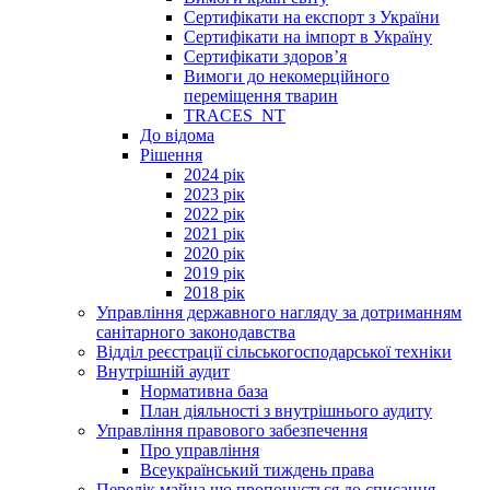
Сертифікати на експорт з України
Сертифікати на імпорт в Україну
Сертифікати здоров’я
Вимоги до некомерційного
переміщення тварин
TRACES_NT
До відома
Рішення
2024 рік
2023 рік
2022 рік
2021 рік
2020 рік
2019 рік
2018 рік
Управління державного нагляду за дотриманням
санітарного законодавства
Відділ реєстрації сільськогосподарської техніки
Внутрішній аудит
Нормативна база
План діяльності з внутрішнього аудиту
Управління правового забезпечення
Про управління
Всеукраїнський тиждень права
Перелік майна що пропонується до списання