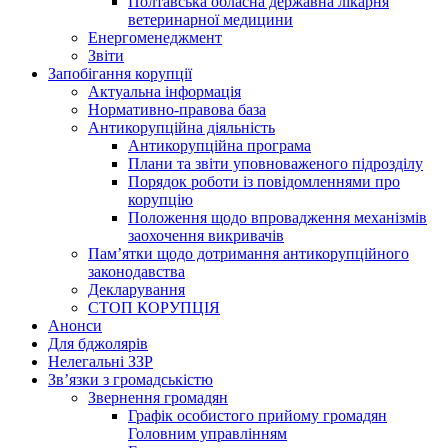
Полтавська обласна державна лікарня
ветеринарної медицини
Енергоменеджмент
Звіти
Запобігання корупції
Актуальна інформація
Нормативно-правова база
Антикорупційна діяльність
Антикорупційна програма
Плани та звіти уповноваженого підрозділу
Порядок роботи із повідомленнями про
корупцію
Положення щодо впровадження механізмів
заохочення викривачів
Пам’ятки щодо дотримання антикорупційного
законодавства
Декларування
СТОП КОРУПЦІЯ
Анонси
Для бджолярів
Нелегальні ЗЗР
Зв’язки з громадськістю
Звернення громадян
Графік особистого прийому громадян
Головним управлінням