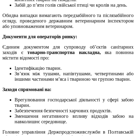
Забій до п’яти голів свійської птиці чи кролів на день.
Обидва випадки вимагають передзабійного та післязабійного
огляду, проведеного державним ветеринарним інспектором
або уповноваженим ветеринаром.
Документи для операторів ринку:
Єдиним документом для супроводу об’єктів санітарних
заходів є
товарно-транспортна накладна,
яка повинна
містити відомості про:
Ідентифікацію тварин.
Зв’язок між тушами, напівтушами, четвертинами або
іншими частинами м’яса і твариною чи групою тварин.
Заходи спрямовані на:
Врегулювання господарської діяльності у сфері забою
тварин.
Забезпечення безпечності харчових продуктів.
Зменшення негативного впливу відходів забою на
навколишнє середовище.
Головне управління Держпродспоживслужби в Полтавській