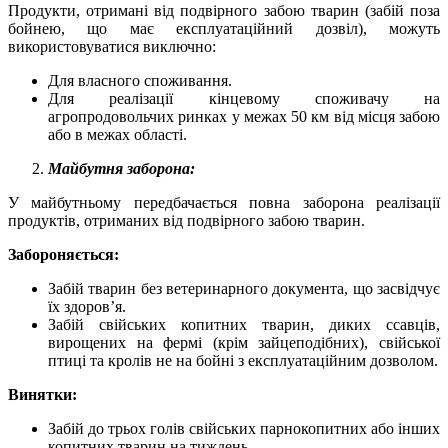
Продукти, отримані від подвірного забою тварин (забій поза
бойнею, що має експлуатаційний дозвіл), можуть
використовуватися виключно:
Для власного споживання.
Для реалізації кінцевому споживачу на
агропродовольчих ринках у межах 50 км від місця забою
або в межах області.
Майбутня заборона:
У майбутньому передбачається повна заборона реалізації
продуктів, отриманих від подвірного забою тварин.
Забороняється:
Забій тварин без ветеринарного документа, що засвідчує
їх здоров’я.
Забій свійських копитних тварин, диких ссавців,
вирощених на фермі (крім зайцеподібних), свійської
птиці та кролів не на бойні з експлуатаційним дозволом.
Винятки:
Забій до трьох голів свійських парнокопитних або інших
копитних тварин на тиждень.