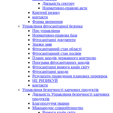
Діяльність сектору
Нормативно-правові акти
Критерії ризику
контакти
Форма звернення
Управління фітосанітарної безпеки
Про управління
Нормативно-правова база
Фітосанітарні документи
Зразки заяв
Фітосанітарний стан області
Фітосанітарний стан посівів
Плани заходів державного контролю
Програма фітосанітарних заходів
Фітосанітарні вимоги країн світу
Фітосанітарні заходи
Результати проведення планових перевірок
НЕ РИЗИКУЙ
контакти
Управління безпечності харчових продуктів
Діяльність Управління безпечності харчових
продуктів
Благополуччя тварин
Міжнародне співробітництво
Вимоги країн світу