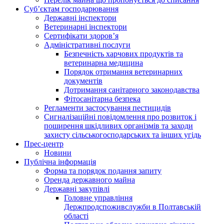
Суб’єктам господарювання
Державні інспектори
Ветеринарні інспектори
Сертифікати здоров’я
Адміністративні послуги
Безпечність харчових продуктів та
ветеринарна медицина
Порядок отримання ветеринарних
документів
Дотримання санітарного законодавства
Фітосанітарна безпека
Регламенти застосування пестицидів
Сигналізаційні повідомлення про розвиток і
поширення шкідливих організмів та заходи
захисту сільськогосподарських та інших угідь
Прес-центр
Новини
Публічна інформація
Форма та порядок подання запиту
Оренда державного майна
Державні закупівлі
Головне управління
Держпродспоживслужби в Полтавській
області