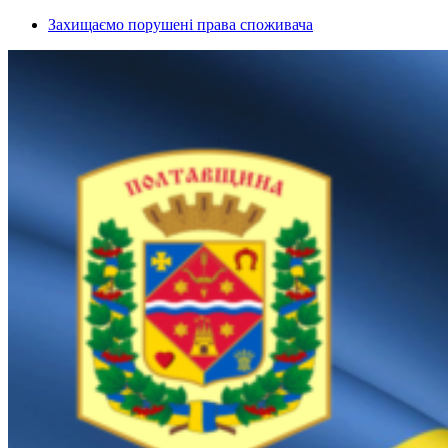
Захищаємо порушені права споживача