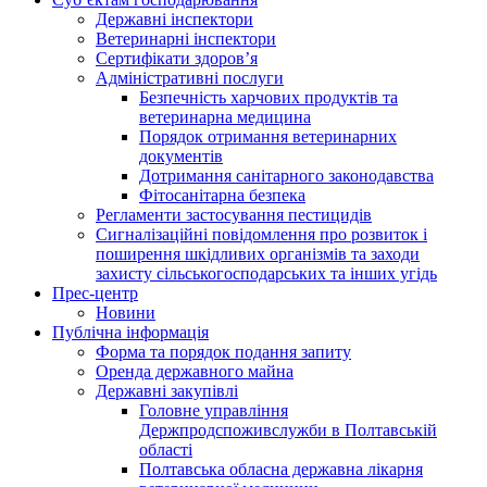
Державні інспектори
Ветеринарні інспектори
Сертифікати здоров’я
Адміністративні послуги
Безпечність харчових продуктів та
ветеринарна медицина
Порядок отримання ветеринарних
документів
Дотримання санітарного законодавства
Фітосанітарна безпека
Регламенти застосування пестицидів
Сигналізаційні повідомлення про розвиток і
поширення шкідливих організмів та заходи
захисту сільськогосподарських та інших угідь
Прес-центр
Новини
Публічна інформація
Форма та порядок подання запиту
Оренда державного майна
Державні закупівлі
Головне управління
Держпродспоживслужби в Полтавській
області
Полтавська обласна державна лікарня