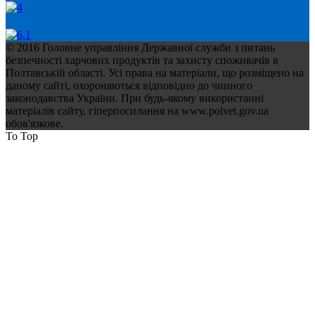
© 2016 Головне управління Державної служби з питань
безпечності харчових продуктів та захисту споживачів в
Полтавській області. Усі права на матеріали, що розміщено на
даному сайті, охороняються відповідно до чинного
законодавства України. При будь-якому використанні
матеріалів сайту, гіперпосилання на www.polvet.gov.ua
обов'язкове.
To Top