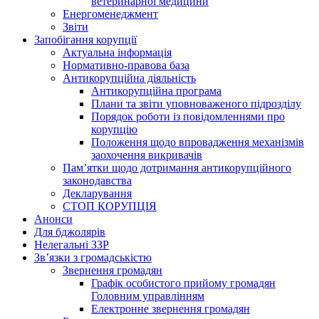
ветеринарної медицини
Енергоменеджмент
Звіти
Запобігання корупції
Актуальна інформація
Нормативно-правова база
Антикорупційна діяльність
Антикорупційна програма
Плани та звіти уповноваженого підрозділу
Порядок роботи із повідомленнями про
корупцію
Положення щодо впровадження механізмів
заохочення викривачів
Пам’ятки щодо дотримання антикорупційного
законодавства
Декларування
СТОП КОРУПЦІЯ
Анонси
Для бджолярів
Нелегальні ЗЗР
Зв’язки з громадськістю
Звернення громадян
Графік особистого прийому громадян
Головним управлінням
Електронне звернення громадян