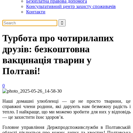
Безоплатна правова допомога
Консультативний центр захисту споживачів
Контакти
Турбота про чотирилапих
друзів: безкоштовна
вакцинація тварин у
Полтаві!
0
Наші домашні улюбленці — це не просто тварини, це
справжні члени родини, які дарують нам безмежну радість і
тепло. І найкраще, що ми можемо зробити для них у відповідь
— це захистити їхнє здоров’я.
Головне управління Держпродспоживслужби в Полтавській
області піклується про кожну лапку та хвостик! Полтавська