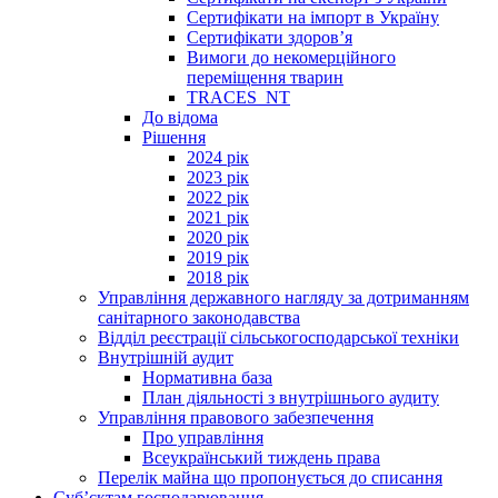
Сертифікати на імпорт в Україну
Сертифікати здоров’я
Вимоги до некомерційного
переміщення тварин
TRACES_NT
До відома
Рішення
2024 рік
2023 рік
2022 рік
2021 рік
2020 рік
2019 рік
2018 рік
Управління державного нагляду за дотриманням
санітарного законодавства
Відділ реєстрації сільськогосподарської техніки
Внутрішній аудит
Нормативна база
План діяльності з внутрішнього аудиту
Управління правового забезпечення
Про управління
Всеукраїнський тиждень права
Перелік майна що пропонується до списання
Суб’єктам господарювання