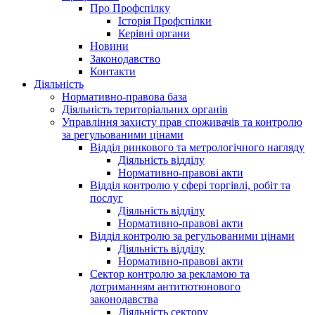
Про Профспілку
Історія Профспілки
Керівні органи
Новини
Законодавство
Контакти
Діяльність
Нормативно-правова база
Діяльність територіальних органів
Управління захисту прав споживачів та контролю
за регульованими цінами
Відділ ринкового та метрологічного нагляду
Діяльність відділу
Нормативно-правові акти
Відділ контролю у сфері торгівлі, робіт та
послуг
Діяльність відділу
Нормативно-правові акти
Відділ контролю за регульованими цінами
Діяльність відділу
Нормативно-правові акти
Сектор контролю за рекламою та
дотриманням антитютюнового
законодавства
Діяльність сектору