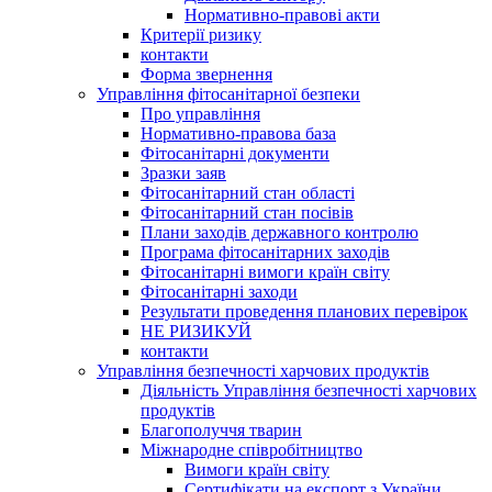
Нормативно-правові акти
Критерії ризику
контакти
Форма звернення
Управління фітосанітарної безпеки
Про управління
Нормативно-правова база
Фітосанітарні документи
Зразки заяв
Фітосанітарний стан області
Фітосанітарний стан посівів
Плани заходів державного контролю
Програма фітосанітарних заходів
Фітосанітарні вимоги країн світу
Фітосанітарні заходи
Результати проведення планових перевірок
НЕ РИЗИКУЙ
контакти
Управління безпечності харчових продуктів
Діяльність Управління безпечності харчових
продуктів
Благополуччя тварин
Міжнародне співробітництво
Вимоги країн світу
Сертифікати на експорт з України