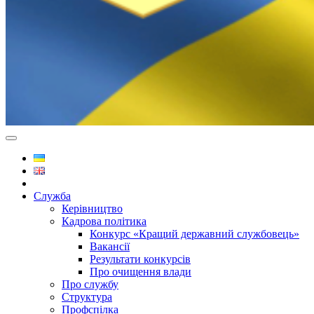
Служба
Керівництво
Кадрова політика
Конкурс «Кращий державний службовець»
Вакансії
Результати конкурсів
Про очищення влади
Про службу
Структура
Профспілка