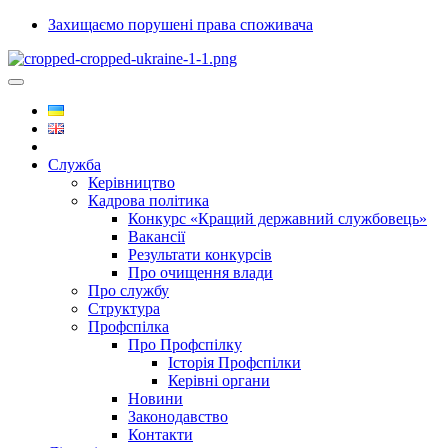
Захищаємо порушені права споживача
Служба
Керівництво
Кадрова політика
Конкурс «Кращий державний службовець»
Вакансії
Результати конкурсів
Про очищення влади
Про службу
Структура
Профспілка
Про Профспілку
Історія Профспілки
Керівні органи
Новини
Законодавство
Контакти