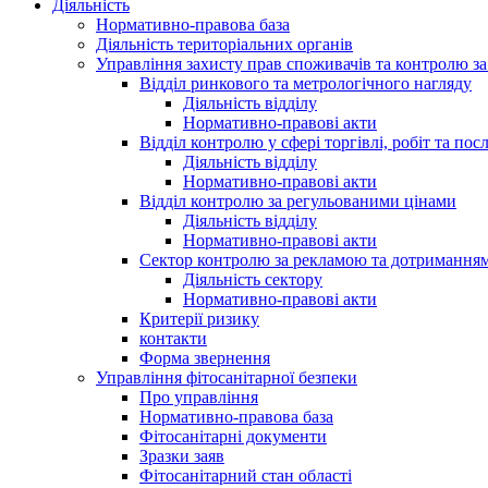
Діяльність
Нормативно-правова база
Діяльність територіальних органів
Управління захисту прав споживачів та контролю з
Відділ ринкового та метрологічного нагляду
Діяльність відділу
Нормативно-правові акти
Відділ контролю у сфері торгівлі, робіт та пос
Діяльність відділу
Нормативно-правові акти
Відділ контролю за регульованими цінами
Діяльність відділу
Нормативно-правові акти
Сектор контролю за рекламою та дотримання
Діяльність сектору
Нормативно-правові акти
Критерії ризику
контакти
Форма звернення
Управління фітосанітарної безпеки
Про управління
Нормативно-правова база
Фітосанітарні документи
Зразки заяв
Фітосанітарний стан області