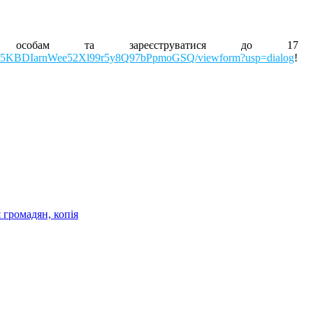
еним особам та зареєструватися до 
N65KBDIarnWee52Xl99r5y8Q97bPpmoGSQ/viewform?usp=dialog
!