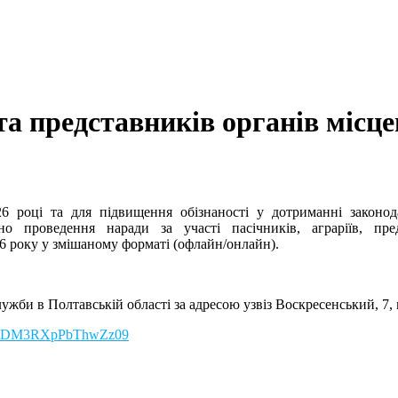
 та представників органів місц
6 році та для підвищення обізнаності у дотриманні законода
 проведення наради за участі пасічників, аграріїв, пре
6 року у змішаному форматі (офлайн/онлайн).
би в Полтавській області за адресою узвіз Воскресенський, 7, 
kt0SDM3RXpPbThwZz09