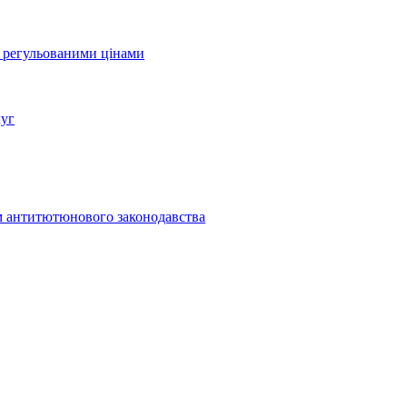
а регульованими цінами
луг
м антитютюнового законодавства