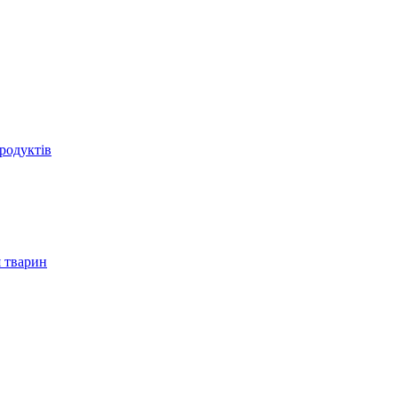
родуктів
 тварин