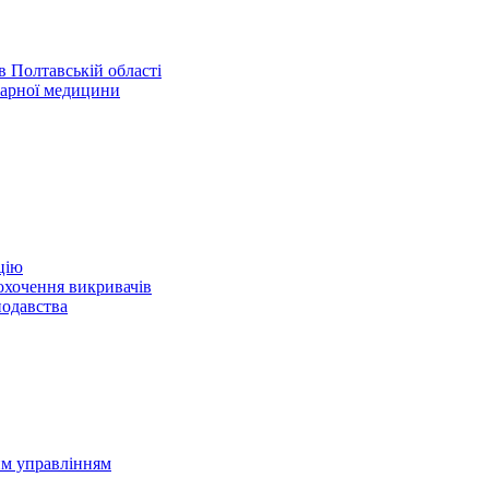
 Полтавській області
нарної медицини
цію
охочення викривачів
нодавства
им управлінням