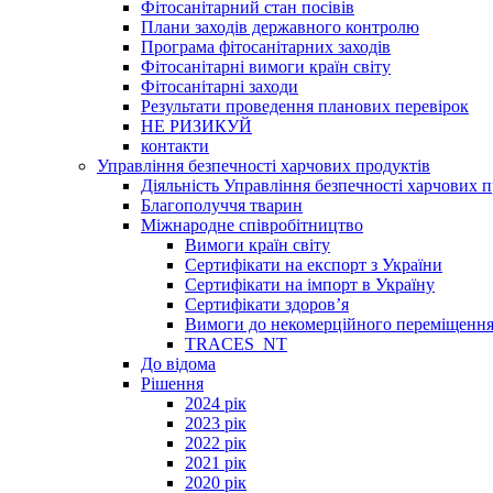
Фітосанітарний стан посівів
Плани заходів державного контролю
Програма фітосанітарних заходів
Фітосанітарні вимоги країн світу
Фітосанітарні заходи
Результати проведення планових перевірок
НЕ РИЗИКУЙ
контакти
Управління безпечності харчових продуктів
Діяльність Управління безпечності харчових п
Благополуччя тварин
Міжнародне співробітництво
Вимоги країн світу
Сертифікати на експорт з України
Сертифікати на імпорт в Україну
Сертифікати здоров’я
Вимоги до некомерційного переміщення
TRACES_NT
До відома
Рішення
2024 рік
2023 рік
2022 рік
2021 рік
2020 рік