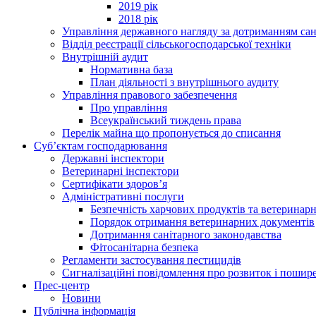
2019 рік
2018 рік
Управління державного нагляду за дотриманням сан
Відділ реєстрації сільськогосподарської техніки
Внутрішній аудит
Нормативна база
План діяльності з внутрішнього аудиту
Управління правового забезпечення
Про управління
Всеукраїнський тиждень права
Перелік майна що пропонується до списання
Суб’єктам господарювання
Державні інспектори
Ветеринарні інспектори
Сертифікати здоров’я
Адміністративні послуги
Безпечність харчових продуктів та ветеринар
Порядок отримання ветеринарних документів
Дотримання санітарного законодавства
Фітосанітарна безпека
Регламенти застосування пестицидів
Сигналізаційні повідомлення про розвиток і пошире
Прес-центр
Новини
Публічна інформація