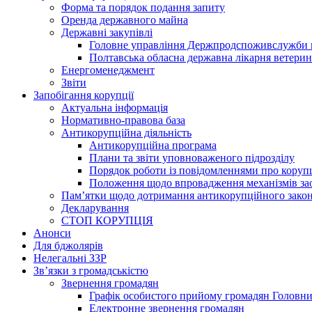
Форма та порядок подання запиту
Оренда державного майна
Державні закупівлі
Головне управління Держпродспоживслужби в
Полтавська обласна державна лікарня ветери
Енергоменеджмент
Звіти
Запобігання корупції
Актуальна інформація
Нормативно-правова база
Антикорупційна діяльність
Антикорупційна програма
Плани та звіти уповноваженого підрозділу
Порядок роботи із повідомленнями про коруп
Положення щодо впровадження механізмів за
Пам’ятки щодо дотримання антикорупційного зако
Декларування
СТОП КОРУПЦІЯ
Анонси
Для бджолярів
Нелегальні ЗЗР
Зв’язки з громадськістю
Звернення громадян
Графік особистого прийому громадян Головн
Електронне звернення громадян