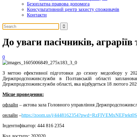
Безоплатна правова допомога
Консультативний центр захисту споживачів
Контакти
До уваги пасічників, аграріїв
0
З метою ефективної підготовки до сезону медозбору у 202
Держпродспоживслужби в Полтавській області заплановано
Держпродспоживслужби області, яка відбудеться 18 лютого 202
Місце проведення:
офлайн
– актова зала Головного управління Держпродспоживслуж
онлайн
–
https://zoom.us/j/4448162354?pwd=RzFIVEMxNEFte
Індентифікатор: 444 816 2354
Код доступу: 202020